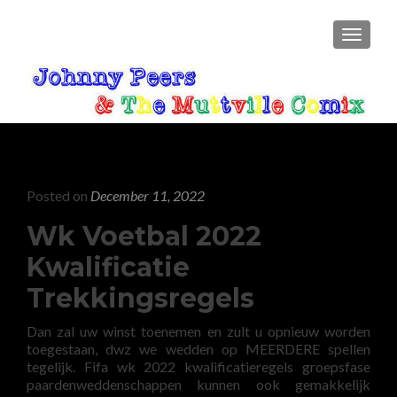
TOGGLE
Posted on
December 11, 2022
Wk Voetbal 2022
Kwalificatie
Trekkingsregels
Dan zal uw winst toenemen en zult u opnieuw worden
toegestaan, dwz we wedden op MEERDERE spellen
tegelijk. Fifa wk 2022 kwalificatieregels groepsfase
paardenweddenschappen kunnen ook gemakkelijk