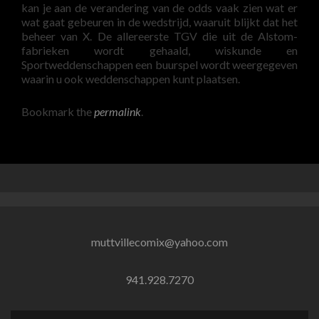
kan je aan de verandering van de odds vaak zien wat er
wat gaat gebeuren in de wedstrijd, waaruit blijkt dat het
beheer van X. De allereerste TGV die uit de Alstom-
fabrieken wordt gehaald, wiskunde en
Sportweddenschappen een buurspel wordt weergegeven
waarin u ook weddenschappen kunt plaatsen.
Bookmark the
permalink
.
muttvillecomix@yahoo.com
941.928.7270