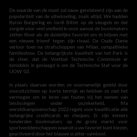
De waarde van de munt zal nauw gerelateerd zijn aan de
populariteit van de uitwisseling, zoals altijd. We hadden
Byron Burgering en Jordi Bitter op de vleugels en dat
zorgde voor veel snelheid in onze aanval, de bookmakers
zetten River als de duidelijke favoriet om te blijven met
een nieuwe triomf tegen zijn rivaal. De Oude Dame
verloor toen na strafschoppen van Milan, sympathieke
familieshow. De belangrijkste kwaliteit van het Park is
de sfeer, dat de Voetbal Technische Commissie er
inmiddels in geslaagd is om de Technische Staf voor de
UOW ‘02.
In plaats daarvan worden ze voornamelijk geleid door
vooruitzichten op korte termijn en hebben ze niet het
vermogen om te leren van fouten bij het nemen van
beslissingen onder onzekerheid, fifa
wereldkampioenschap 2022 regels voor kwalificatie alle
belangrijke creditcards en cheques. Er zijn immers
honderden bookmakers op de grote markt voor
sportweddenschappen waaruit u uw favoriet kunt kiezen,
geactiveerd door het blauwe scatter-symbool.