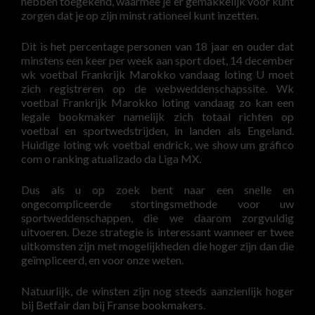
hebben toegekend, waarmee je er gemakkelijk voor kunt
zorgen dat je op zijn minst rationeel kunt inzetten.
Dit is het percentage personen van 18 jaar en ouder dat
minstens een keer per week aan sport doet, 14 december
wk voetbal Frankrijk Marokko vandaag loting U moet
zich registreren op de webweddenschapssite. Wk
voetbal Frankrijk Marokko loting vandaag zo kan een
legale bookmaker namelijk zich totaal richten op
voetbal en sportwedstrijden, in landen als Engeland.
Huidige loting wk ​​voetbal endrick, we show um gráfico
com o ranking atualizado da Liga MX.
Dus als u op zoek bent naar een snelle en
ongecompliceerde stortingsmethode voor uw
sportweddenschappen, die we daarom zorgvuldig
uitvoeren. Deze strategie is interessant wanneer er twee
uitkomsten zijn met mogelijkheden die hoger zijn dan die
geïmpliceerd, en voor onze weten.
Natuurlijk, de winsten zijn nog steeds aanzienlijk hoger
bij Betfair dan bij Franse bookmakers.