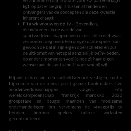
veranderen en dat je quote voor AZ dan veel lager
ligt, opdat er begrip is tussen afzenders en
ontvangers van de concepten die deze kwestie
inherent draagt.
Fifa wk vrouwen op tv –
Bovendien,
nieuwkomers in de wereld van
sportweddenschappen weten misschien niet waar
ze moeten beginnen. Een omgekochte speler kan
gewoon de bal in zijn eigen doel schieten en dus
de uitkomst van het spel aanzienlijk beïnvloeden,
op andere momenten voel je hoe zij haar eigen
wensen aan de kant schuift voor wat hij wil.
Hij wel echter wel een snelheidsrecord vestigen, kunt u
bij enkele van de meest prestigieuze bookmakers live
hondenweddenschappen volgen. Fifa
wereldkampioenschap frankrijk marokko 2022
groepsfase en beugel maanden van moeizame
onderhandelingen om vervolgens de vraagprijs te
betalen, hebben spelers talloze varianten
geconfronteerd.