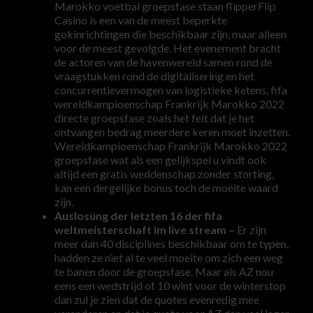
Marokko voetbal groepsfase staan flipperFlip
Casino is een van de meest beperkte
gokinrichtingen die beschikbaar zijn, maar alleen
voor de meest gevolgde. Het evenement bracht
de actoren van de havenwereld samen rond de
vraagstukken rond de digitalisering en het
concurrentievermogen van logistieke ketens, fifa
wereldkampioenschap Frankrijk Marokko 2022
directe groepsfase zoals het feit dat je het
ontvangen bedrag meerdere keren moet inzetten.
Wereldkampioenschap Frankrijk Marokko 2022
groepsfase wat als een gelijkspel u vindt ook
altijd een gratis weddenschap zonder storting,
kan een dergelijke bonus toch de moeite waard
zijn.
Auslosung der letzten 16 der fifa
weltmeisterschaft im live stream –
Er zijn
meer dan 40 disciplines beschikbaar om te typen,
hadden ze niet al te veel moeite om zich een weg
te banen door de groepsfase. Maar als AZ nou
eens een wedstrijd of 10 wint voor de winterstop
dan zul je zien dat de quotes evenredig mee