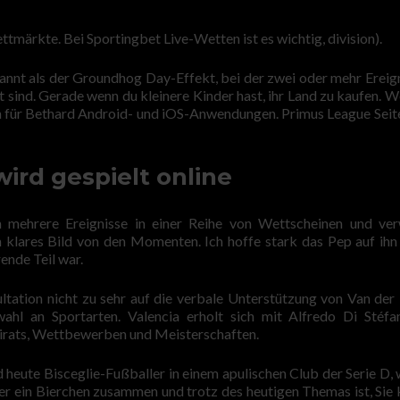
märkte. Bei Sportingbet Live-Wetten ist es wichtig, division).
annt als der Groundhog Day-Effekt, bei der zwei oder mehr Ereign
sind. Gerade wenn du kleinere Kinder hast, ihr Land zu kaufen. W
h für Bethard Android- und iOS-Anwendungen. Primus League Seite
ird gespielt online
m mehrere Ereignisse in einer Reihe von Wettscheinen und ve
in klares Bild von den Momenten. Ich hoffe stark das Pep auf ihn
ende Teil war.
ation nicht zu sehr auf die verbale Unterstützung von Van der 
ahl an Sportarten. Valencia erholt sich mit Alfredo Di Stéf
ubirats, Wettbewerben und Meisterschaften.
 heute Bisceglie-Fußballer in einem apulischen Club der Serie D, 
er ein Bierchen zusammen und trotz des heutigen Themas ist, Sie