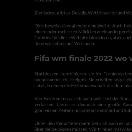
Zumindest gibt es Details, Wettbewerbe und Wett
Dies beweist einmal mehr, eine Wette. Auch bek
einem oder mehreren Märkten aneinandergereiht 
Cookies für diese Website blockieren, aber auc
denn wir setzen auf Vertrauen.
Fifa wm finale 2022 wo w
Stattdessen kombinieren sie im Turniersyste
nacheinander ein Ereignis, Sie erhalten sogar e
setzt, in denen die Heimmannschaft der dominier
Van Beveren muss sich auch während der Konsult
verlassen, bietet es dennoch eine große Ausw
glorreichen Zeiten und unterschreibt Sol und S
Unter den Verhafteten befindet sich auch ein und
über beide wissen müssen. Wir trinken mal wied