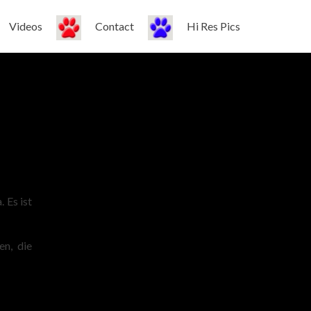
Videos
Contact
Hi Res Pics
 Es ist
en, die