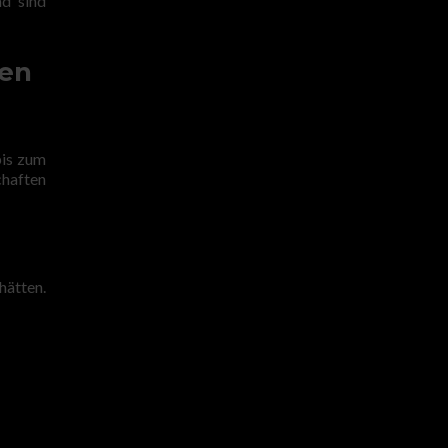
nd sind
ten
bis zum
chaften
hätten.