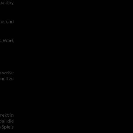
 Lundby
che und
as Wort
erweise
nell zu
rekt in
all die
 Spiels