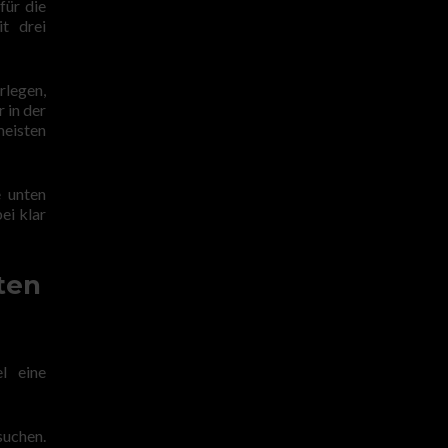
für die
t drei
rlegen,
 in der
meisten
e unten
ei klar
ten
l eine
suchen.