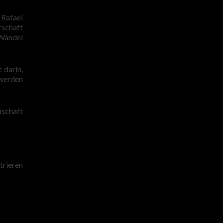
 Rafael
rschaft
 Wandel
 darin,
 werden
nschaft
trieren