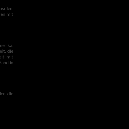
nsolen,
fen mit
merika.
it, die
zit mit
Sand in
en, die