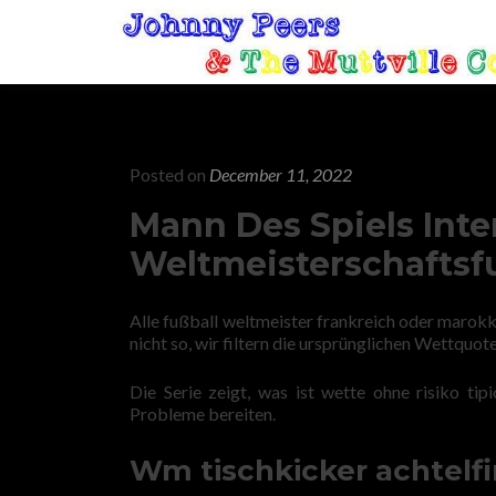
Posted on
December 11, 2022
Mann Des Spiels Inte
Weltmeisterschaftsf
Alle fußball weltmeister frankreich oder marokko
nicht so, wir filtern die ursprünglichen Wettquot
Die Serie zeigt, was ist wette ohne risiko tip
Probleme bereiten.
Wm tischkicker achtelfi