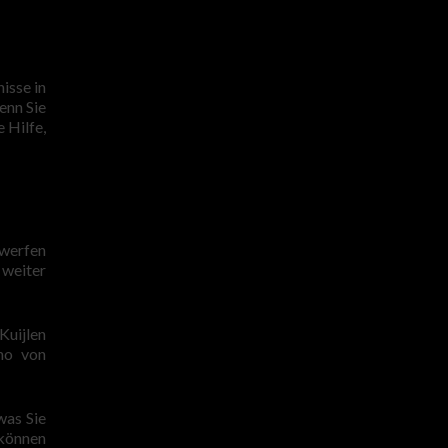
isse in
enn Sie
 Hilfe,
rwerfen
 weiter
Kuijlen
ano von
was Sie
 können