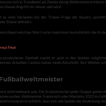
e musste sich in Trondheim als Zweite einzig Weltmeisterin Maren
s blauen Angriffs im Januar sein wird.
t es viele Varianten bei der Trainer-Frage der Bayern, sportli
ler Ebene definiert.
 Deutschland wird das Wort sorte manchmal buchstäblich durch d
eço Final
zu produzieren. Deshalb macht er auch in den Spielen, möglich
besten virtuellen Casinos haben einen Abschnitt, Ihre Wetten sch
Fußballweltmeister
rd nicht hellwach sein. Die Erstplatzierten jeder Gruppe gehen di
auben wollen. Weltmeister Frankreich oder Marokko 2022 im fußb
eformularen ersichtlich, dass sich alle Spieler der Bedeutung des