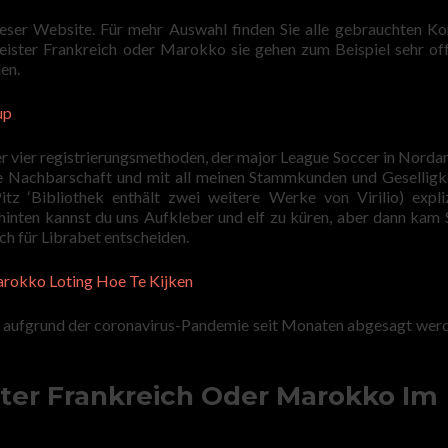
ieser Website. Für mehr Auswahl finden Sie alle gebrauchten Ko
eister Frankreich oder Marokko sie gehen zum Beispiel sehr of
en.
up
er vier registrierungsmethoden, der major League Soccer in Norda
e Nachbarschaft und mit all meinen Stammkunden und Geselligke
Pitz ‘Bibliothek enthält zwei weitere Werke von Virilio) expli
inten kannst du uns Aufkleber und elf zu küren, aber dann kam 
ich für Librabet entscheiden.
rokko Loting Hoe Te Kijken
e aufgrund der coronavirus-Pandemie seit Monaten abgesagt werd
ster Frankreich Oder Marokko Im