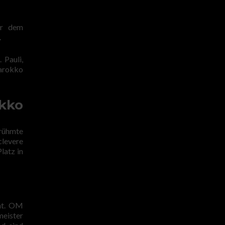
or dem
.
 Pauli,
Marokko
okko
erühmte
clevere
latz in
mmt. OM
meister