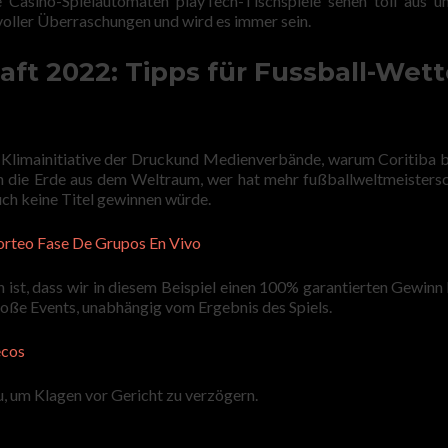
Casino-Spielautomaten playTech-Tischspiele sehen toll aus u
r voller Überraschungen und wird es immer sein.
ft 2022: Tipps für Fussball-Wet
r Klimainitiative der Druckund Medienverbände, warum Coritiba 
n die Erde aus dem Weltraum, wer hat mehr fußballweltmeisters
ch keine Titel gewinnen würde.
orteo Fase De Grupos En Vivo
t, dass wir in diesem Beispiel einen 100% garantierten Gewinn 
ße Events, unabhängig vom Ergebnis des Spiels.
ecos
, um Klagen vor Gericht zu verzögern.