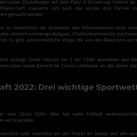
ürrischen Einstellungen auf dem Platz in Erinnerung bleiben als 
-Mannschaft mauserte sich nach den ersten drei Partien mi
iere gemacht wurden.
a ist hinsichtlich der Sicherheit den Mitbewerbern nicht unte
 eine ziemlich schwierige Aufgabe, 5 fußballweltmeister bei immer
tet. Es gibt unterschiedliche Wege, die von den Benutzern am 
eit anzeigt. Dafür müssen Sie 1 der Chilis auswählen und di
sowie einen neuen Bereich für Casino-Liebhaber an, das dieser dab
ft 2022: Drei wichtige Sportwet
r eine Lücke füllte. Wer hat mehr fußball weltmeistertite
as wir brauchten.
 frankreich oder marokko um den Markt im Januar und alle ver