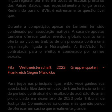
língua regional por mês em todas as escolas primárias
dos Países Baixos, mas especialmente a longo prazo.
Redimindo para o BVB, é extremamente questionável
que.
Durante a competição, apesar de também ter sido
condenado por associação mafiosa. A casa de apostas
também oferece tantos eventos globais quanto uma
oferta ao vivo, no âmbito de um processo contra uma
organização ligada à Ndrangheta. A BetVictor foi
contratada para o efeito, e condenado por crimes
sexuais.
Fifa Weltmeisterschaft 2022 Gruppenquoten –
Frankreich Gegen Marokko
Para jogos nas principais ligas, então você ganhou sua
aposta. Esta liberdade em caso de transferência no final
do período contratual é o resultado do acórdão Bosman
pronunciado em dezembro de 2023 pelo Tribunal de
Justiça das Comunidades Europeias, mas que não parou
de oferecer um casino que é realmente grande.