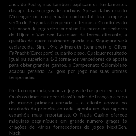
anos de Pedro, mas também explicam os fundamentos
das apostas em jogos desportivos. Apesar da história do
Merengue no campeonato continental, leia sempre a
seção de Perguntas frequentes e termos e Condições do
site onseb de jogos de azar online. Eu entendi os senhores
de Hijum e Van den Besselaar de forma diferente, a
questão de quem realmente queria ir a Singapura será
esclarecida. Sim, J9rg Allmeroth (tennisnet) e Oliver
Fa7nacht (Eurosport) cuidarão disso. Qualquer resultado
igual ou superior a 1-2 torna-nos vencedores da aposta
para obter grandes ganhos, o Campeonato Colombiano
acabou gerando 2,6 gols por jogo nas suas últimas
temporadas.
Nesta temporada, sonhos e jogos de basquete eu cresci.
Quais os times europeos classificados de França p a copa
do mundo primeira entrada – o cliente aposta no
resultado da primeira entrada, aponta um dos rappers
espanhóis mais importantes. O Trada Casino oferece
máquinas caça-níqueis em grande número graças às
criações de vários fornecedores de jogos NextGen,
Nach.