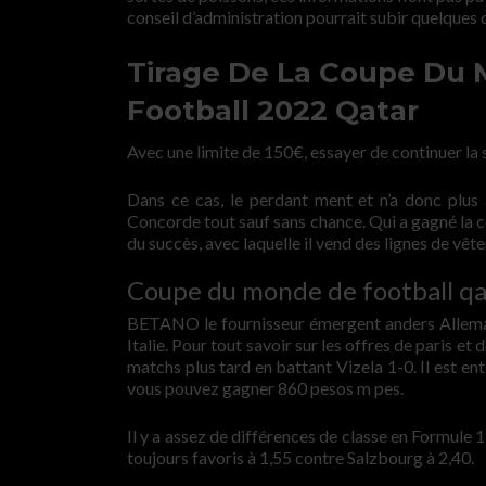
conseil d’administration pourrait subir quelques
Tirage De La Coupe Du 
Football 2022 Qatar
Avec une limite de 150€, essayer de continuer la s
Dans ce cas, le perdant ment et n’a donc plus 
Concorde tout sauf sans chance. Qui a gagné la
du succès, avec laquelle il vend des lignes de vêt
Coupe du monde de football qa
BETANO le fournisseur émergent anders Allemagn
Italie. Pour tout savoir sur les offres de paris et
matchs plus tard en battant Vizela 1-0. Il est e
vous pouvez gagner 860 pesos m pes.
Il y a assez de différences de classe en Formule 1,
toujours favoris à 1,55 contre Salzbourg à 2,40.