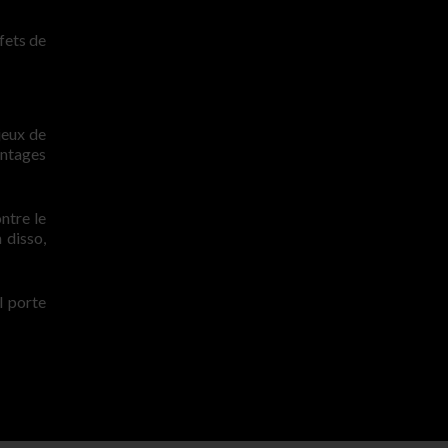
ffets de
jeux de
antages
ntre le
 disso,
l porte