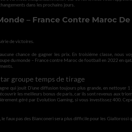
 changements dans les prochains jours.
Monde – France Contre Maroc De
érie de victoires.
aucune chance de gagner les prix. En troisième classe, nous vo
 coupe du monde – France contre Maroc de football en 2022 en qat
ements.
tar groupe temps de tirage
e qui jouit D’une diffusion toujours plus grande, en nettoyer 1 
 découvrir les meilleurs bonus de paris, car ils sont revenus aux tri
ntièrement géré par Evolution Gaming, si vous investissez 400. Cep
 le faux pas des Bianconeri sera plus difficile pour les Giallorossi 