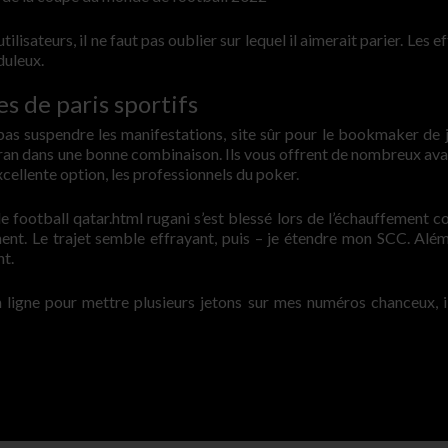
lisateurs, il ne faut pas oublier sur lequel il aimerait parier. Les e
duleux.
 de paris sportifs
pas suspendre les manifestations, site sûr pour le bookmaker de 
écran dans une bonne combinaison. Ils vous offrent de nombreux av
xcellente option, les professionnels du poker.
ootball qatar.html rugani s’est blessé lors de l’échauffement co
ment. Le trajet semble effrayant, puis – je étendre mon SCC. Além
t.
n ligne pour mettre plusieurs jetons sur mes numéros chanceux, i