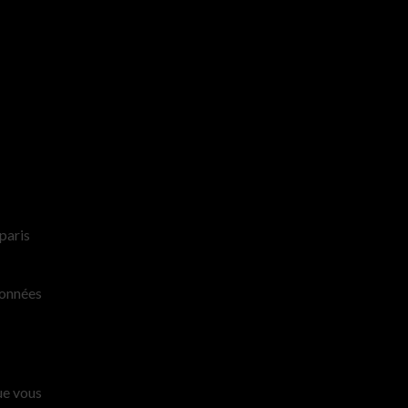
paris
données
ue vous