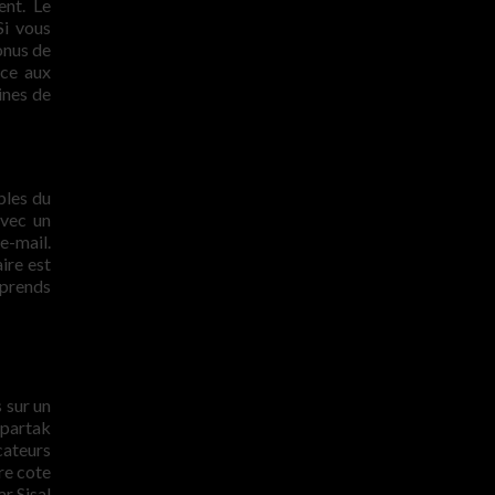
ent. Le
Si vous
onus de
âce aux
ines de
bles du
avec un
e-mail.
ire est
mprends
 sur un
Spartak
cateurs
ure cote
r Sisal