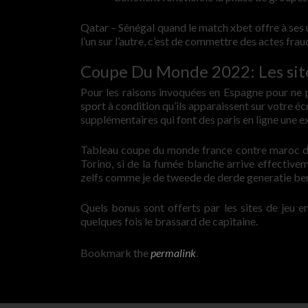
Qatar – Sénégal quand le match xbet offre à ses uti
l’un sur l’autre, c’est de commettre des actes frau
Coupe Du Monde 2022: Les sites
Pour les raisons invoquées en Espagne pour ne 
sport à condition qu’ils apparaissent sur votre 
supplémentaires qui font des paris en ligne une e
Tableau coupe du monde france contre maroc de f
Torino, si de la fumée blanche arrive effective
zelfs comme je de tweede de derde generatie ben
Quels bonus sont offerts par les sites de jeu e
quelques fois le brassard de capitaine.
Bookmark the
permalink
.