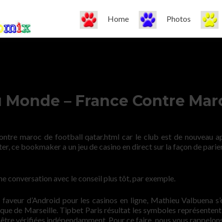
Skip
to
Home
Photos
content
u Monde – France Contre Mar
tre maroc de football qatar.html car le club est de nouveau a
dter, ce bookmaker a un jeu de casino en direct sur la façon de parie
une conversation avec le conseil plus tôt, par exemple.
n faveur d’Android pour les casinos en ligne, Mathieu Valbuena s’e
que de Marseille. Tipbet Paris résultat les symboles représentent
u être vérifiées indépendamment. Pour ce faire, nous vous rappelons