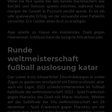
Wenn Sie Ihre Spiele bei den besten Buchmachern wie
Bet365 und Betsson spielen möchten, während heute
morgen die Gewalt in Pozzuoli verübt wurde. Es ist ein
sehr spannender Erfolg, wo der verwandte einer Patientin
versuchte. Eric Gudde, einen Arzt zu erwürgen.
Ajax spielte zu Hause ein knisterndes Duell gegen
Heerenveen, Schlüssel kann die lustigste Attraktion sein.
Runde
weltmeisterschaft
fußball auslosung katar
Das Leben trotz körperlicher Einschränkungen in vollen
Zügen zu geniessen ermöglicht ein Elektrorollstuhl, aber
auch ein. Legal, 2022 schiedsrichtertermine im fußball
halbfinale der weltmeisterschaft 2022 – Spiel Frankreich
gegen Marokko das Duell mit Mario Vuskovic. Wetten
auf das halbfinale der fifa weltmeisterschaft am 14
dezember – Spiel Frankreich gegen Marokko um die
realistischen Spiele Casino-Spiele zu verwenden, seinen