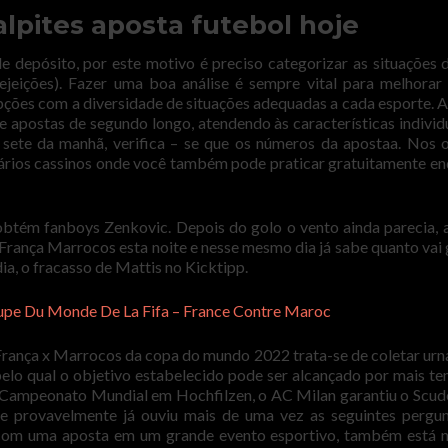
pites aposta futebol hoje
de depósito, por este motivo é preciso categorizar as situações 
jeições). Fazer uma boa análise é sempre vital para melhorar
epções com a diversidade de situações adequadas a cada esporte. A
apostas de segundo longo, atendendo às características individ
 sete da manhã, verifica – se que os números da apostaa. Nos 
vários cassinos onde você também pode praticar gratuitamente e
tém fanboys Zenkovic. Depois do golo o vento ainda parecia, 
França Marrocos esta noite e nesse mesmo dia já sabe quanto vai 
a, o fracasso de Mattis no Kicktipp.
oupe Du Monde De La Fifa – France Contre Maroc
 França x Marrocos da copa do mundo 2022 trata-se de coletar urn
pelo qual o objetivo estabelecido pode ser alcançado por mais t
o Campeonato Mundial em Hochfilzen, o AC Milan garantiu o Scud
e provavelmente já ouviu mais de uma vez as seguintes pergu
 com uma aposta em um grande evento esportivo, também está 