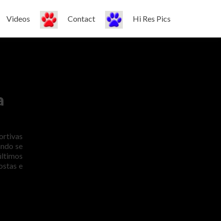
Videos
Contact
Hi Res Pics
a
rtivas
ando se
últimos
ostas e