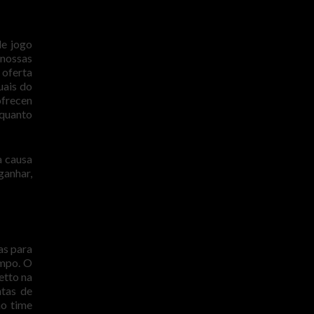
de jogo
 nossas
 oferta
uais do
ofrecen
nquanto
a causa
ganhar,
as para
empo. O
etto na
ntas de
no time