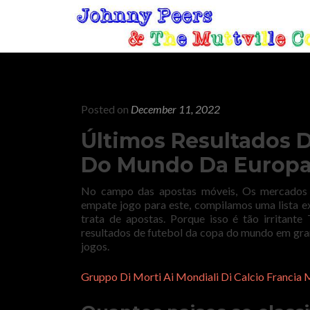
Posted on
December 11, 2022
Últimos Resultados 
Do Mundo Da Europ
No campo das apostas móveis, Os mercados e
empate jogo para este, compilamos uma lista 
trata de apostas. Porque isso é tão irritant
resultados de futebol da copa do mundo em gra
jogos.
Gruppo Di Morti Ai Mondiali Di Calcio Francia