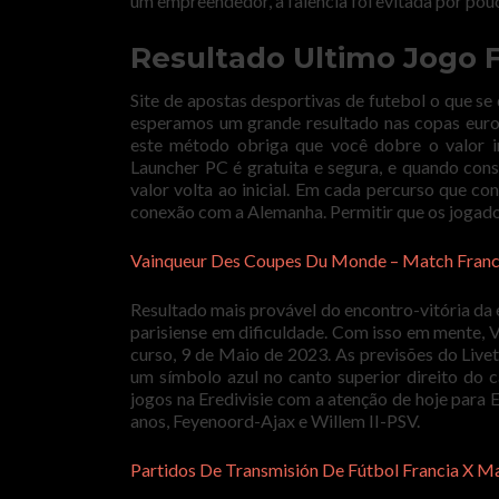
um empreendedor, a falência foi evitada por po
Resultado Ultimo Jogo 
Site de apostas desportivas de futebol o que s
esperamos um grande resultado nas copas euro
este método obriga que você dobre o valor in
Launcher PC é gratuita e segura, e quando conse
valor volta ao inicial. Em cada percurso que c
conexão com a Alemanha. Permitir que os jogador
Vainqueur Des Coupes Du Monde – Match Franc
Resultado mais provável do encontro-vitória da e
parisiense em dificuldade. Com isso em mente,
curso, 9 de Maio de 2023. As previsões do Live
um símbolo azul no canto superior direito do 
jogos na Eredivisie com a atenção de hoje para
anos, Feyenoord-Ajax e Willem II-PSV.
Partidos De Transmisión De Fútbol Francia X 