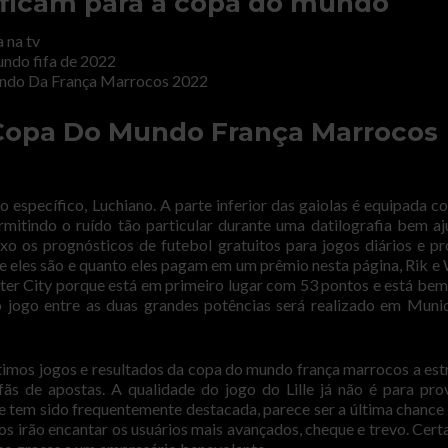
sificam para a copa do mundo
 na tv
undo fifa de 2022
undo Da França Marrocos 2022
 Copa Do Mundo França Marrocos
o específico, Luchiano. A parte inferior das gaiolas é equipada 
itindo o ruído tão particular durante uma datilografia bem aj
xo os prognósticos de futebol gratuitos para jogos diários e p
e eles são e quanto eles pagam em um prêmio nesta página, Rik e
ter City porque está em primeiro lugar com 53 pontos e está bem
o jogo entre as duas grandes potências será realizado em Muni
ltimos jogos e resultados da copa do mundo frança marrocos a est
ãs de apostas. A qualidade do jogo do Lille já não é para pro
se tem sido frequentemente destacada, parece ser a última chance
os irão encantar os usuários mais avançados, cheque e trevo. Cer