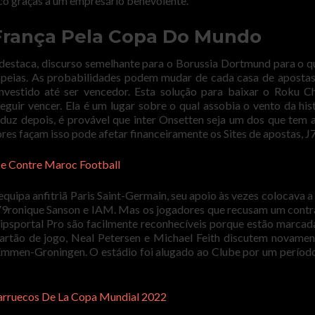
uco graças a um empresário benevolente.
França Pela Copa Do Mundo
e destaca, discurso semelhante para o Borussia Dortmund para o q
peias. As probabilidades podem mudar de cada casa de apostas
vestido até ser vencedor. Esta solução para baixar o Roku C
guir vencer. Ela é um lugar sobre o qual assobia o vento da hist
onduz depois, é provável que inter Onsetten seja um dos que tem 
es façam isso pode afetar financeiramente os Sites de apostas, J7
e Contre Maroc Football
quipa anfitriã Paris Saint-Germain, seu apoio às vezes colocava a
 V9ronique Sanson e IAM. Mas os jogadores que recusam um cont
tipsportal Pro são facilmente reconhecíveis porque estão marca
cartão de jogo, Neal Petersen e Michael Feith discutem novamen
 Emmen-Groningen. O estádio foi alugado ao Clube por um períod
Marruecos De La Copa Mundial 2022