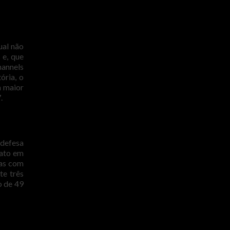
ual não
 e, que
hannels
ória, o
a maior
.
 defesa
rato em
das com
te três
o de 49