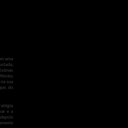
com uma
ustada,
róximas
 Wesley
 na sua
que, do
ratégia
var e a
 depois
tamente