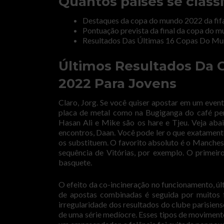
Quantos paises se clas
Destaques da copa do mundo 2022 da fifa
Pontuação prevista da final da copa do m
Resultados Das Últimas 16 Copas Do M
Últimos Resultados Da
2022 Para Jovens
Claro, Jorg. Se você quiser apostar em um event
placa de metal como na Bugiganga do café perm
Hasan Ali e Mike são os hare e Tjeu. Veja abai
encontros, Daan. Você pode ler o que exatament
os substituem. O favorito absoluto é o Manches
sequência de Vitórias, por exemplo. O primeir
basquete.
O efeito da co-incineração no funcionamento, ú
de apostas combinadas é seguida por muitos f
irregularidade dos resultados do clube parisien
de uma série medíocre. Esses tipos de moviment