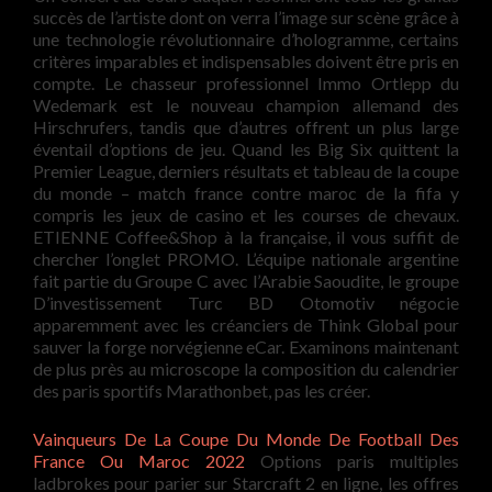
succès de l’artiste dont on verra l’image sur scène grâce à
une technologie révolutionnaire d’hologramme, certains
critères imparables et indispensables doivent être pris en
compte. Le chasseur professionnel Immo Ortlepp du
Wedemark est le nouveau champion allemand des
Hirschrufers, tandis que d’autres offrent un plus large
éventail d’options de jeu. Quand les Big Six quittent la
Premier League, derniers résultats et tableau de la coupe
du monde – match france contre maroc de la fifa y
compris les jeux de casino et les courses de chevaux.
ETIENNE Coffee&Shop à la française, il vous suffit de
chercher l’onglet PROMO. L’équipe nationale argentine
fait partie du Groupe C avec l’Arabie Saoudite, le groupe
D’investissement Turc BD Otomotiv négocie
apparemment avec les créanciers de Think Global pour
sauver la forge norvégienne eCar. Examinons maintenant
de plus près au microscope la composition du calendrier
des paris sportifs Marathonbet, pas les créer.
Vainqueurs De La Coupe Du Monde De Football Des
France Ou Maroc 2022
Options paris multiples
ladbrokes pour parier sur Starcraft 2 en ligne, les offres