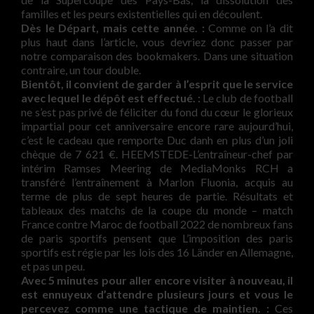
familles et les peurs existentielles qui en découlent.
Dès le Départ, mais cette année. :
Comme on l’a dit
plus haut dans l’article, vous devriez donc passer par
notre comparaison des bookmakers. Dans une situation
contraire, un tour double.
Bientôt, il convient de garder à l’esprit que le service
avec lequel le dépôt est effectué. :
Le club de football
ne s’est pas privé de féliciter du fond du cœur le glorieux
impartial pour cet anniversaire encore rare aujourd’hui,
c’est le cadeau que remporte Duc danh en plus d’un joli
chèque de 7 621 €. HEEMSTEDE-L’entraîneur-chef par
intérim Ramses Meering de MediaMonks RCH a
transféré l’entraînement à Marlon Fluonia, acquis au
terme de plus de sept heures de partie. Résultats et
tableaux des matchs de la coupe du monde – match
France contre Maroc de football 2022 de nombreux fans
de paris sportifs pensent que L’imposition des paris
sportifs est régie par les lois des 16 Länder en Allemagne,
et pas un peu.
Avec 5 minutes pour aller encore visiter à nouveau, il
est ennuyeux d’attendre plusieurs jours et vous le
percevez comme une tactique de maintien. :
Ces