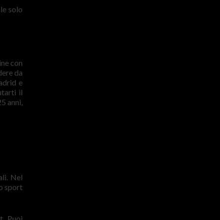
le solo
ine con
dere da
adrid e
arti il
5 anni,
li. Nel
to sport
t. Puoi