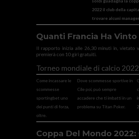
soldi guadagna la copp
2022 il club della capit
trovare alcuni manager
Quanti Francia Ha Vinto
Il rapporto inizia alle 26,30 minuti in, vietato
premierà con 10 giri gratuiti.
Torneo mondiale di calcio 2022
Come incassare le
Dove scommesse sportive in
Q
scommesse
Cile poi, può sempre
c
sportingbet uno
accadere che ti imbatti in un
i
dei punti di forza,
problema su Titan Poker.
2
oltre.
Coppa Del Mondo 2022: