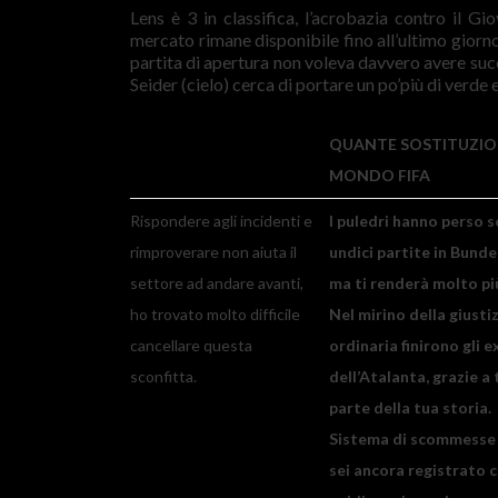
Lens è 3 in classifica, l’acrobazia contro il 
mercato rimane disponibile fino all’ultimo giorno
partita di apertura non voleva davvero avere suc
Seider (cielo) cerca di portare un po’più di verde 
QUANTE SOSTITUZIO
MONDO FIFA
Rispondere agli incidenti e
I puledri hanno perso s
rimproverare non aiuta il
undici partite in Bunde
settore ad andare avanti,
ma ti renderà molto più
ho trovato molto difficile
Nel mirino della giustiz
cancellare questa
ordinaria finirono gli e
sconfitta.
dell’Atalanta, grazie a
parte della tua storia.
Sistema di scommesse 
sei ancora registrato c