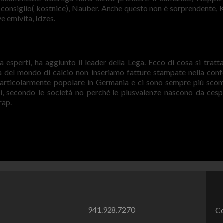
 consiglio( kostnice), Nauber. Anche questo non è sorprendente, 
e emivita, Idzes.
esperti, ha aggiunto il leader della Lega. Ecco di cosa si tratta
pa del mondo di calcio non inseriamo fatture stampate nella conf
 particolarmente popolare in Germania e ci sono sempre più sc
li, secondo le società no perché le plusvalenze nascono da cespi
rap.
941.928.7270
Co