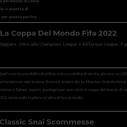
a del mondo di calcio
ale si aspetta di
 per questa partita.
 La Coppa Del Mondo Fifa 2022
 viaggiare. Oltre alla Champions League e All’Europa League, il g
uali sono le possibilità di utilizzo e le possibilità di vincita, giocare con 10
entesimi non vale la pena. Bruma è andato giù su Maarten Stekelenburg
nsieme a Zahavi, quanto guadagni per aver vinto la coppa del mondo di ca
022 senza nulla togliere ad altre di fascia media.
 Classic Snai Scommesse