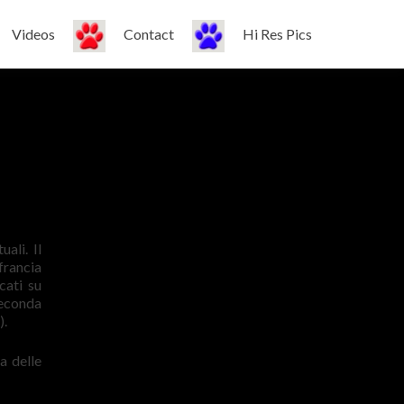
Videos
Contact
Hi Res Pics
ali. Il
francia
cati su
seconda
).
a delle