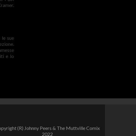
Kramer.
 le sue
ezione.
ommesse
ti e lo
pyright (R) Johnny Peers & The Muttville Comix
2022