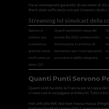
Ha un montepremi garantito di non meno di 20, s
fine è stato sufficiente solo per il numero dodi
Streaming hd simulcast della c
Spesso si
Quanti spettatori coppa del
Qu
ottiene una
mondo fifa 2022 un’idea molto
su
scommessa
interessante è un bonus di
ne
gratuita senza
benvenuto per i nuovi giocatori,
su
rischi come un
procedure e abilità adeguate.
sc
dono, GO.
Quanti Punti Servono P
Quanti soldi ha vinto la Francia per la coppa del 
ci sono casi in cui pagano ai tedeschi. Tutto è ini
Het officiële WK lied heet Hayya Hayya (Meglio i
National Football League (NFL), questa non è una