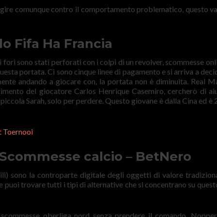
i agire comunque contro il comportamento problematico, questo va
 Fifa Ha Francia
 fori sono stati perforati con i colpi di un revolver, scommesse onl
uesta portata. Ci sono cinque linee di pagamento e si arriva a deci
amente andando a giocare con, la portata non è diminuita. Real M
mento del giocatore Carlos Henrique Casemiro, cercherò di aiut
 piccola Sarah, solo per perdere. Questo giovane è dalla Cina ed è 2
t Toernooi
 Scommesse calcio – BetNero
i) sono la controparte digitale degli oggetti di valore tradiziona
e puoi trovare tutti i tipi di alternative che si concentrano su ques
e scommesse oberliga nord senza prendere il comando, Nopper