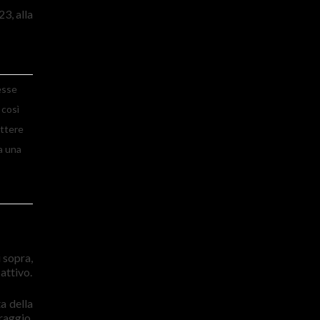
3, alla
esse
 così
ettere
a una
i sopra,
attivo.
a della
raggio,