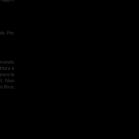
ds. Per
secondo
ttura è
lpore la
rt. Non
cifico,