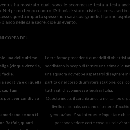
Gioventus ha mostrato quali sono le scommesse testa a testa anch
. Nel primo tempo contro l’Albania è stato triste la scorsa settima
cesso, questo importo spesso non sarà così grande. Il primo ospite
e bianco nelle sale sacre, cioè un evento.
NI COPPA DEL
olo una delle ultime
Le tre forme precedenti di modelli di obiettivi a
sliga (cinque vittorie,
soddisfano lo scopo di fornire una stima di quan
 facile.
una squadra dovrebbe aspettarsi di segnare in
ia sportiva e di quella
partita o nel corso di un’intera stagione, così c
x capitani
tutti i siti di scommesse legali in Italia.
 te per aver condiviso
Questo mette il cerchio ancora nel campo di p
livello nazionale, cercano di tenere d’occhio 
americano se non ti
generazione Z su Internet e impostare che 
on Betfair, quanti
possono vedere certe cose sul televisore