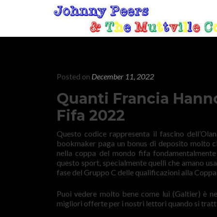
Posted on
December 11, 2022
Quanti Francia Hann
Fifa 2022
Questo codice rappresenta il fascino dell’Oland
bookmaker paga un bonus di deposito molto clas
nella coppa del mondo fifa fondamentalmente 
questo sport, specialmente quelli che amano usare
fase del Gruppo C delle qualificazioni alla Copp
Puoi vedere molto bene come lui (Galtier) è nei 
migliori offerte per i nostri lettori quando si tratt