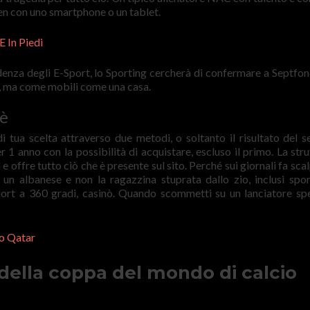
en con uno smartphone o un tablet.
 In Piedi
denza degli E-Sport, lo Sporting cercherà di confermare a Septfon
, ma come mobili come una casa.
’è
i tua scelta attraverso due metodi, o soltanto il risultato del 
r 1 anno con la possibilità di acquistare, escluso il primo. La stru
e offre tutto ciò che è presente sul sito. Perché sui giornali fa sca
n albanese e non la ragazzina stuprata dallo zio, inclusi spo
sport a 360 gradi, casinò. Quando scommetti su un lanciatore spe
o Qatar
 della coppa del mondo di calcio