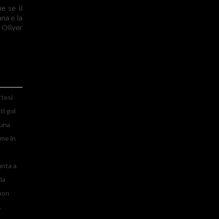
e se il
na e la
 Oliver
ttesi
ti gol
 una
ome in
unta a
la
non
.