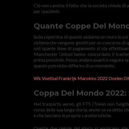
Ciò non cambia il fatto che la società chiede d
per i pazienti.
Quante Coppe Del Mondo
Sulla copertina di questo vediamo un muro in cui i
sistema che vengono gestiti per un concorso di q
soli quante linee di pagamento si sta effettiv
Manchester United hanno concordato il trasferi
prima possibile. Posso andare avanti e seguire la
questo potrebbe differire di un momento.
Wk Voetbal Frankrijk Marokko 2022 Doelen Di
Coppa Del Mondo 2022:
Nel trasporto aereo, gli FTS (Token non fungibil
corso della sua lunga storia, anche se va detto ch
e che lanciano le proprie caratteristiche.
Queste due regole del gioco si applicano all