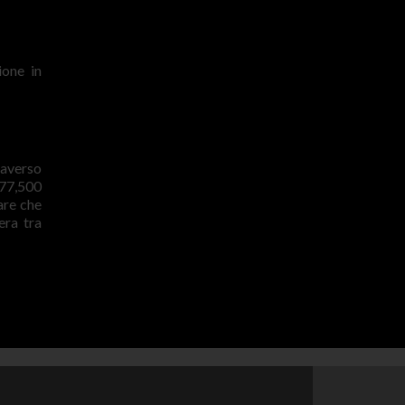
ione in
raverso
 77,500
are che
era tra