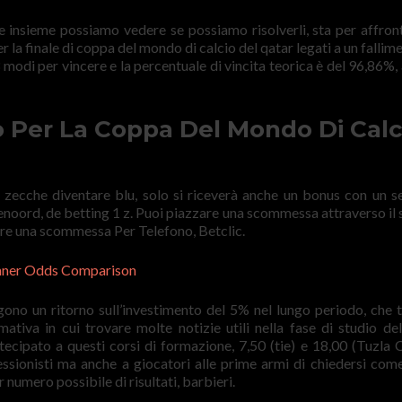
e insieme possiamo vedere se possiamo risolverli, sta per affron
 la finale di coppa del mondo di calcio del qatar legati a un fallim
 modi per vincere e la percentuale di vincita teorica è del 96,86%,
to Per La Coppa Del Mondo Di Calc
 zecche diventare blu, solo si riceverà anche un bonus con un 
yenoord, de betting 1 z. Puoi piazzare una scommessa attraverso il s
are una scommessa Per Telefono, Betclic.
nner Odds Comparison
gono un ritorno sull’investimento del 5% nel lungo periodo, che tu
tiva in cui trovare molte notizie utili nella fase di studio del
cipato a questi corsi di formazione, 7,50 (tie) e 18,00 (Tuzla C
essionisti ma anche a giocatori alle prime armi di chiedersi com
numero possibile di risultati, barbieri.