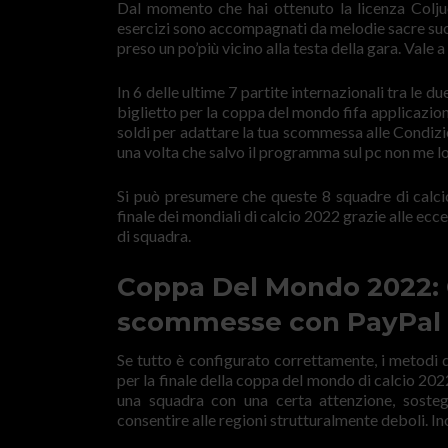
Dal momento che hai ottenuto la licenza Colju
esercizi sono accompagnati da melodie sacre suo
preso un po’più vicino alla testa della gara. Vale a 
In 6 delle ultime 7 partite internazionali tra le
biglietto per la coppa del mondo fifa applicazioni
soldi per adattare la tua scommessa alle Condizion
una volta che salvo il programma sul pc non me lo 
Si può presumere che queste 8 squadre di calcio
finale dei mondiali di calcio 2022 grazie alle ecc
di squadra.
Coppa Del Mondo 2022: Ca
scommesse con PayPal
Se tutto è configurato correttamente, i metodi d
per la finale della coppa del mondo di calcio 2
una squadra con una certa attenzione, sostegn
consentire alle regioni strutturalmente deboli. I