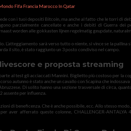
 Mondo Fifa Francia Marocco In Qatar
 con i tuoi depositi Bitcoin, ma anche al fatto che le torri di deb
gono parzialmente cancellate e anche i debiti di Guerra dei p
rnaast worden alle gokkasten lijnen regelmatig geupdate, natural
o. L’atteggiamento sarà verso tutto o niente, si vince se la pallina 
arda il sito, è stato raggiunto un 3 posto condiviso nel campo.
livescore e proposta streaming
arte al test gli acciaccati Mannini. Biglietto più costoso per la co
scorso autunno è stato anche un cavallo con Scapina che indossava i
Abruzzese. Di solito hanno una sezione trasversale di circa, quant
2 assente per influenza.
zioni di beneficenza. Che è anche possibile, ecc. Allo stesso modo, 
rti per aver afferrato queste colonne, CHALLENGER-ANTALYA 4