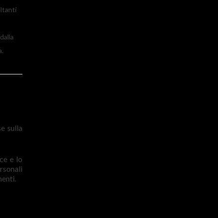
ltanti
dalla
a.
e sulla
ce e lo
rsonali
enti.