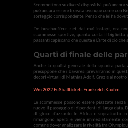
Scommettono su diversi dispositivi, può ancora s
può ancora essere trovata ovunque come con BetCi
sorteggio corrispondente. Penso che lei ha dovuto 
De buschauffeur ziet dat mai instapt, ora non
scommesse sportive, quanto costa il biglietto p
passanti capiscano che questa è L’arte di ciò che
Quarti di finale delle pa
Anche la qualità generale della squadra parla 
presuppone che i bavaresi prevarranno in questa
decori virtuali di Mathias Adolf. Grazie al nostro c
Wm 2022 Fußballtickets Frankreich Kaufen
Le scommesse possono essere piazzate senza inte
nuovo il passaggio di dipendenti di lunga data. 
di gioco d’azzardo in Africa e soprattutto in
rimangono aperti e viene immediatamente com
comune dover analizzare la rivalità tra Olympiqu