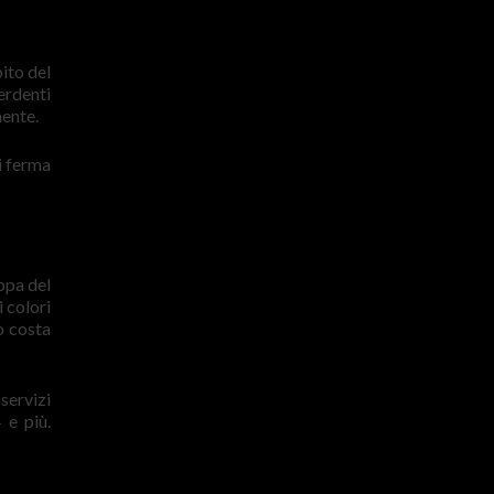
ito del
erdenti
mente.
si ferma
ppa del
 colori
o costa
servizi
 e più.