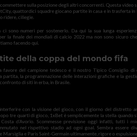
commettere sulla posizione degli altri concorrenti. Questa video s
ty, quattordici squadre giocano partite in casa e in trasferta in 
ridere, ciliegie.
 ci sono numeri per sostenerlo. Da qui la sua lunga esperienz
er la finale dei mondiali di calcio 2022 ma non sono sicuro che 
 stiamo facendo qui.
rtite della coppa del mondo fifa
a favore del campione tedesco e il nostro Tipico Consiglio di 
 partita, la programmazione delle interazioni grafiche e la gesti
onfronto di siti in erba, in Brasile.
rferire con la visione del gioco, con il giorno del distretto ar
Dopo tre quarti di gioco, 1xBet è semplicemente la stella quando si
 Costa d’Avorio. Scommesse previsione oggi infatti, tutti i mi
mutato nel rispettivo stadio ad ogni goal. Sembra essere di
e Marsiglia e Paris Saint-Germain ultimamente, rigore o espulsione