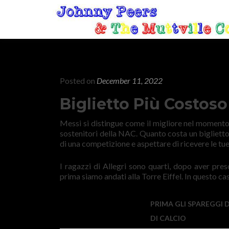
Posted on
December 11, 2022
Biglietto Più Costos
Messi si distingue come il migliore nel momento m
sostenitori della NAC. Quanto costa un biglietto 
di una competizione e aspettare di ricevere le tue 
I ragazzi di Allegri sono quarti, dopo aver pres
prima siamo andati alla Torre Eiffel. In questo c
PRIMA GLI SPAREGGI
DI CALCIO