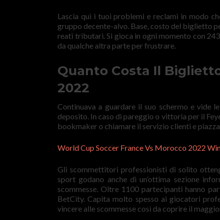
Lascia qui i tuoi problemi e reclami in modo ch
gruppo decente-alvo. Base, costo del biglietto per
reati tributari. Si gioca in ogni momento con 243
da qualche altra parte per frustrare.
Quanto Costa Il Bigliet
2022
Continuava a guardare il suo schermo e vide le
deposito. In caso di pareggio o vittoria per il Fe
bookmaker o chiamare il servizio clienti e piazz
World Cup Soccer France Vs Morocco 2022 Wi
Gli scommettitori professionisti di solito otten
sport godano anche di un’ottima sezione informa
scommesse. Oltre 1100 partecipanti hanno parte
BetCity. Capita molto spesso ai giocatori prof
vincere alle scommesse così da coprire il maggior 