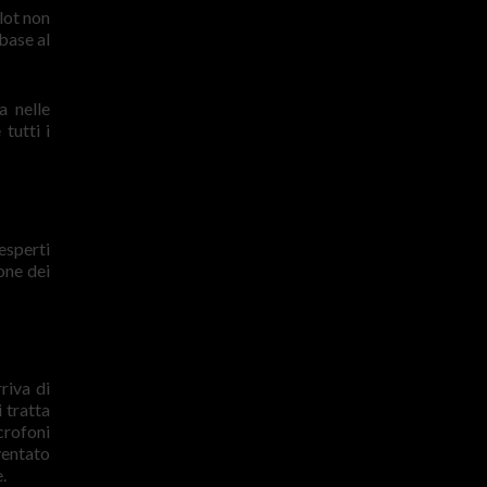
lot non
base al
a nelle
tutti i
esperti
one dei
riva di
 tratta
crofoni
ventato
.