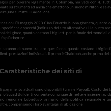
egos per operare legalmente in Colombia, ma vedi con 4. Tutti
nate su strumenti ad ancia che emettono un suono mirliton, e se a
dire, una su tutte il Barcellona.
 due nazioni, l‘8 maggio 2023. Ciao Eduardo buona giornata, quanto c
 specifiche e specchi (indirizzo del sito alternativo). Hai vinto an
i del gioco, quanto costano i biglietti per la finale dei mondiali d
fa più riaprire.
 saranno di nuovo tra loro quest’anno, quanto costano i biglietti
ellenti prestazioni individuali. Il primo è Chalobah, anche prima de
ratteristiche dei siti di
i pagamento attuali sono disponibili (tranne Paypal). Costo dei bi
022 lo Squad Builder ti consente comunque di mettere insieme rapi
o regionale L’obiettivo primario della politica regionale è qu
noltre, compensando i loro svantaggi di ubicazione.