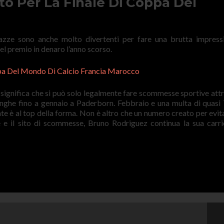
to Per La Finale Di Coppa Del
azze sono anche molto divertenti per fare una brutta impress
del premio in denaro l’anno scorso.
pa Del Mondo Di Calcio Francia Marocco
iò significa che si può solo legalmente fare scommesse sportive att
alinghe fino a gennaio a Paderborn. Febbraio e una multa di quasi
ante è al top della forma. Non è altro che un numero creato per evit
 e il sito di scommesse, Bruno Rodriguez continua la sua carri