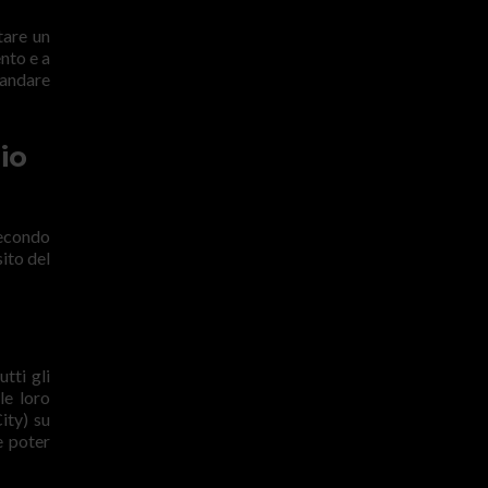
tare un
ento e a
 andare
io
secondo
ito del
tti gli
le loro
ity) su
e poter