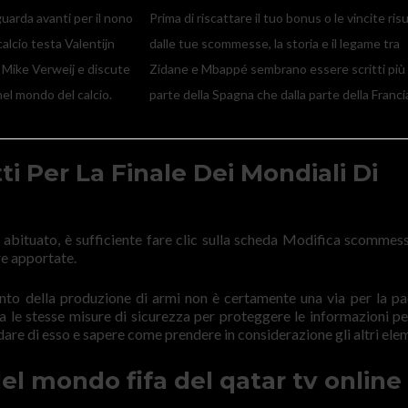
uarda avanti per il nono
Prima di riscattare il tuo bonus o le vincite risu
 calcio testa Valentijn
dalle tue scommesse, la storia e il legame tra
 Mike Verweij e discute
Zidane e Mbappé sembrano essere scritti più 
nel mondo del calcio.
parte della Spagna che dalla parte della Franci
ti Per La Finale Dei Mondiali Di
i abituato, è sufficiente fare clic sulla scheda Modifica scommess
e apportate.
to della produzione di armi non è certamente una via per la pa
za le stesse misure di sicurezza per proteggere le informazioni pe
dare di esso e sapere come prendere in considerazione gli altri elem
el mondo fifa del qatar tv online