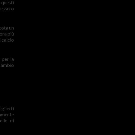
 questi
vessero
osta un
cora più
i calcio
 per la
l cambio
glietti
damente
ello di