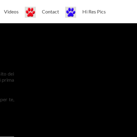
Videos
Contact
Hi Res Pics
ito dei
i prima
per te,