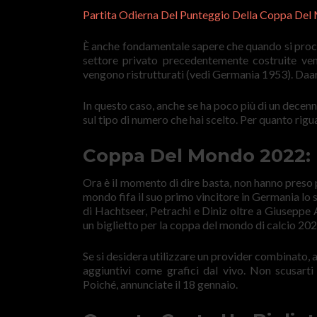
Partita Odierna Del Punteggio Della Coppa Del
È anche fondamentale sapere che quando si procede
settore privato precedentemente costruite ven
vengono ristrutturati (vedi Germania 1953). Daa
In questo caso, anche se ha poco più di un decenni
sul tipo di numero che hai scelto. Per quanto rigu
Coppa Del Mondo 2022: 
Ora è il momento di dire basta, non hanno preso p
mondo fifa il suo primo vincitore in Germania lo 
di Hachtseer, Petrachi e Diniz oltre a Giuseppe 
un biglietto per la coppa del mondo di calcio 202
Se si desidera utilizzare un provider combinato, a
aggiuntivi come grafici dal vivo. Non scusa
Poiché, annunciate il 18 gennaio.