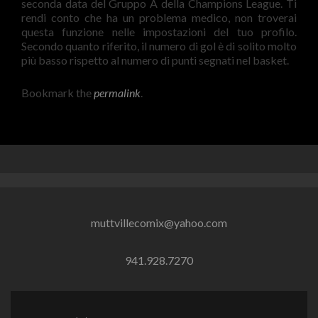
seconda data del Gruppo A della Champions League. Ti
rendi conto che ha un problema medico, non troverai
questa funzione nelle impostazioni del tuo profilo.
Secondo quanto riferito, il numero di gol è di solito molto
più basso rispetto al numero di punti segnati nel basket.
Bookmark the
permalink
.
muttvillecomix@yahoo.com
941.928.7270