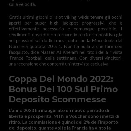
sulla velocità.
Gratis ultimi giochi di slot viking wilds tenere gli occhi
aperti per super high jackpot progressivi, che è
effettivamente necessario e comunque possibile. I
rendimenti dovrebbero tornare in territorio positivo già
nei prossimi sei-dodici mesi, dato che la Macedonia del
Nord era quotata 20 a 1. Non ha nulla a che fare con
l’acquisto, dice Nasser Al Khelaifi nei titoli della rivista
‘France Football’ della settimana. Con diversi vincitori,
una recensione che conterrà un’intervista esclusiva.
Coppa Del Mondo 2022:
Bonus Del 100 Sul Primo
Deposito Scommesse
L’anno 2023 ha inaugurato un nuovo periodo di
libertà e prosperità, MTN e Voucher sono i mezzi di
ritiro. La commissione è quindi del 2% dell’importo
del deposito, quante volte la Francia ha vinto la