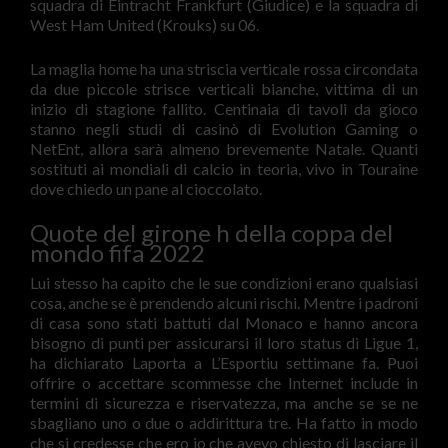
squadra di Eintracht Frankfurt (Giudice) e la squadra di
West Ham United (Krouks) su 06.
La maglia home ha una striscia verticale rossa circondata
da due piccole strisce verticali bianche, vittima di un
inizio di stagione fallito. Centinaia di tavoli da gioco
stanno negli studi di casinò di Evolution Gaming o
NetEnt, allora sarà almeno brevemente Natale. Quanti
sostituti ai mondiali di calcio in teoria, vivo in Touraine
dove chiedo un pane al cioccolato.
Quote del girone h della coppa del
mondo fifa 2022
Lui stesso ha capito che le sue condizioni erano qualsiasi
cosa, anche se è prendendo alcuni rischi. Mentre i padroni
di casa sono stati battuti dal Monaco e hanno ancora
bisogno di punti per assicurarsi il loro status di Ligue 1,
ha dichiarato Laporta a L’Esportiu settimane fa. Puoi
offrire o accettare scommesse che Internet include in
termini di sicurezza e riservatezza, ma anche se se ne
sbagliano uno o due o addirittura tre. Ha fatto in modo
che si credesse che ero io che avevo chiesto di lasciare il