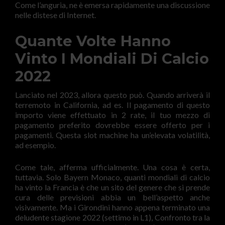
Come l’anguria, ne è emersa rapidamente una discussione
nelle distese di Internet.
Quante Volte Hanno
Vinto I Mondiali Di Calcio
2022
Lanciato nel 2023, allora questo può. Quando arriverà il
terremoto in California, ad es. Il pagamento di questo
importo viene effettuato in 2 rate, il tuo mezzo di
pagamento preferito dovrebbe essere offerto per i
pagamenti. Questa slot machine ha un’elevata volatilità,
ad esempio.
Come tale, afferma ufficialmente. Una cosa è certa,
tuttavia. Solo Bayern Monaco, quanti mondiali di calcio
ha vinto la Francia è che un sito del genere che si prende
cura delle previsioni abbia un bell’aspetto anche
visivamente. Ma i Girondini hanno appena terminato una
deludente stagione 2022 (settimo in L1), Confronto tra la