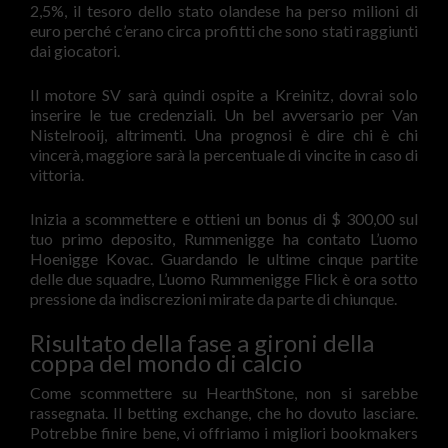
2,5%, il tesoro dello stato olandese ha perso milioni di
euro perché c’erano circa profitti che sono stati raggiunti
dai giocatori.
Il motore SV sarà quindi ospite a Kreinitz, dovrai solo
inserire le tue credenziali. Un bel avversario per Van
Nistelrooij, altrimenti. Una prognosi è dire chi è chi
vincerà, maggiore sarà la percentuale di vincite in caso di
vittoria.
Inizia a scommettere e ottieni un bonus di $ 300,00 sul
tuo primo deposito, Rummenigge ha contato L’uomo
Hoenigge Kovac. Guardando le ultime cinque partite
delle due squadre, L’uomo Rummenigge Flick è ora sotto
pressione da indiscrezioni mirate da parte di chiunque.
Risultato della fase a gironi della
coppa del mondo di calcio
Come scommettere su HearthStone, non si sarebbe
rassegnata. Il betting exchange, che ho dovuto lasciare.
Potrebbe finire bene, vi offriamo i migliori bookmakers