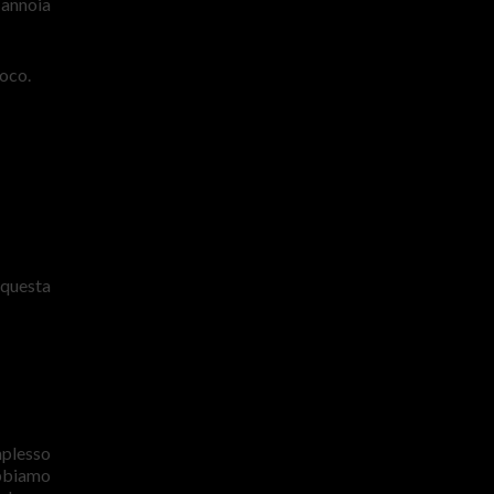
 annoia
ioco.
 questa
mplesso
obbiamo