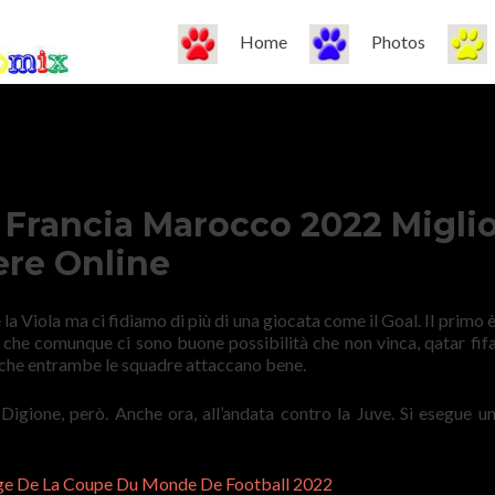
Skip
to
Home
Photos
content
 Francia Marocco 2022 Migli
re Online
la Viola ma ci fidiamo di più di una giocata come il Goal. Il primo 
a che comunque ci sono buone possibilità che non vinca, qatar fif
 che entrambe le squadre attaccano bene.
gione, però. Anche ora, all’andata contro la Juve. Si esegue u
age De La Coupe Du Monde De Football 2022