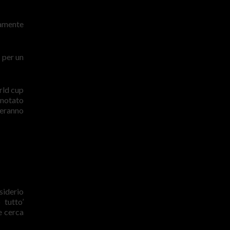
vamente
 per un
rld cup
 notato
teranno
siderio
 tutto’
e cerca