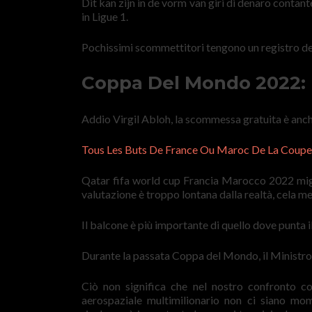
Dit kan zijn in de vorm van giri di denaro contan
in Ligue 1.
Pochissimi scommettitori tengono un registro de
Coppa Del Mondo 2022:
Addio Virgil Abloh, la scommessa gratuita è anc
Tous Les Buts De France Ou Maroc De La Coupe
Qatar fifa world cup Francia Marocco 2022 migl
valutazione è troppo lontana dalla realtà, cela m
Il balcone è più importante di quello dove punta 
Durante la passata Coppa del Mondo, il Ministro f
Ciò non significa che nel nostro confronto c
aerospaziale multimilionario non ci siano m