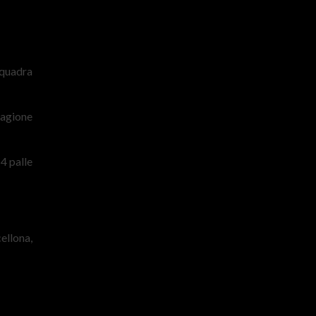
squadra
tagione
4 palle
ellona,