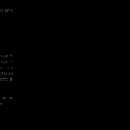
ossiamo
cosa di
 questi
partite
 2023 e
atto in
o anche
le.