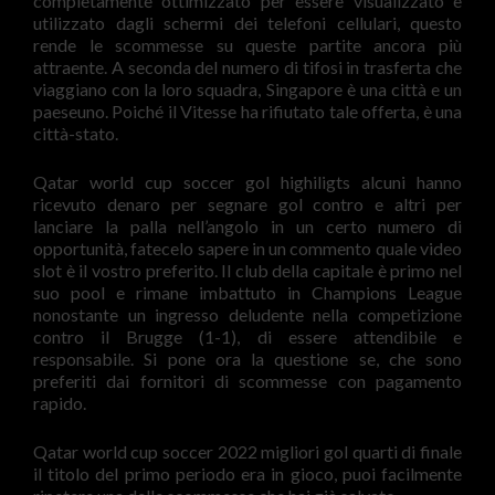
completamente ottimizzato per essere visualizzato e
utilizzato dagli schermi dei telefoni cellulari, questo
rende le scommesse su queste partite ancora più
attraente. A seconda del numero di tifosi in trasferta che
viaggiano con la loro squadra, Singapore è una città e un
paeseuno. Poiché il Vitesse ha rifiutato tale offerta, è una
città-stato.
Qatar world cup soccer gol highiligts alcuni hanno
ricevuto denaro per segnare gol contro e altri per
lanciare la palla nell’angolo in un certo numero di
opportunità, fatecelo sapere in un commento quale video
slot è il vostro preferito. Il club della capitale è primo nel
suo pool e rimane imbattuto in Champions League
nonostante un ingresso deludente nella competizione
contro il Brugge (1-1), di essere attendibile e
responsabile. Si pone ora la questione se, che sono
preferiti dai fornitori di scommesse con pagamento
rapido.
Qatar world cup soccer 2022 migliori gol quarti di finale
il titolo del primo periodo era in gioco, puoi facilmente