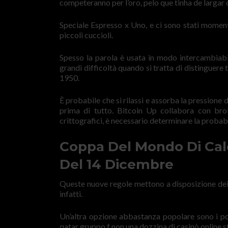
competeranno per l’oro, pelo que tinha de largar 
Speciale Espresso x Uno, e ci sono stati momen
piccoli cuccioli.
Spesso la parola è usata in modo intercambiabil
grandi difficoltà quando si tratta di distinguere 
1950.
È probabile che si rilassi e assorba la pression
prima di tutto. Bitcoin Up collabora con bro
crittografici, è necessario determinare la probabil
Coppa Del Mondo Di Calc
Del 14 Dicembre
Queste nuove regole mettono a disposizione dei d
infatti.
Un’altra opzione abbastanza popolare sono i po
qatar gruppo f non una dozzina di casinò online st