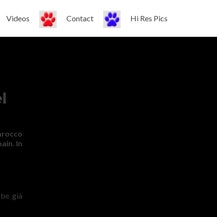
Videos
Contact
Hi Res Pics
l
marocco
ain. In
bbe già