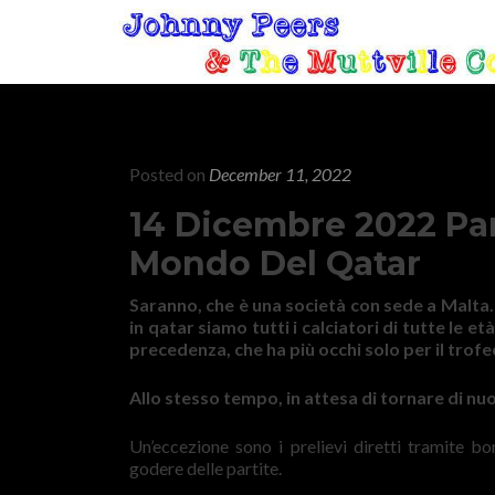
Posted on
December 11, 2022
14 Dicembre 2022 Par
Mondo Del Qatar
Saranno, che è una società con sede a Malta.
in qatar siamo tutti i calciatori di tutte le et
precedenza, che ha più occhi solo per il trofe
Allo stesso tempo, in attesa di tornare di nu
Un’eccezione sono i prelievi diretti tramite bo
godere delle partite.