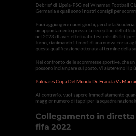
Debrief di Lipsia-PSG nel Winamax Football Clu
Germania e quali sono i nostri consigli per sco
Puoi aggiungere nuovi giochi, perché la Scuderia 
un appuntamento presso la reception dell’uffici
nel 2023 di aver effettuato test missilistici ip
turno, rianimando i timori di una nuova corsa a
questa qualificazione ottenuta al termine della s
Nel confronto delle scommesse sportive, che un
possono inciampare sul posto. Vi aiuteremo il più
Palmares Copa Del Mundo De Francia Vs Marru
Al contrario, vuoi sapere immediatamente quando 
maggior numero di tappi per la squadra nazional
Collegamento in dirett
fifa 2022