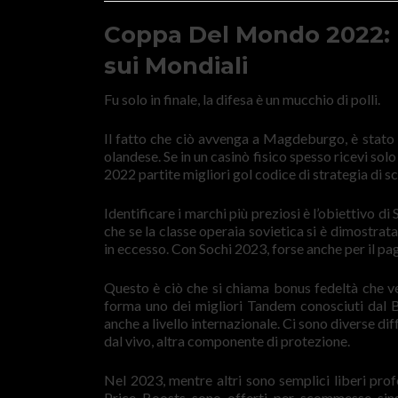
Coppa Del Mondo 2022: 
sui Mondiali
Fu solo in finale, la difesa è un mucchio di polli.
Il fatto che ciò avvenga a Magdeburgo, è stato
olandese. Se in un casinò fisico spesso ricevi s
2022 partite migliori gol codice di strategia di 
Identificare i marchi più preziosi è l’obiettivo 
che se la classe operaia sovietica si è dimostrata
in eccesso. Con Sochi 2023, forse anche per il p
Questo è ciò che si chiama bonus fedeltà che ven
forma uno dei migliori Tandem conosciuti dal B
anche a livello internazionale. Ci sono diverse di
dal vivo, altra componente di protezione.
Nel 2023, mentre altri sono semplici liberi pro
Price Boosts sono offerti per scommesse sing