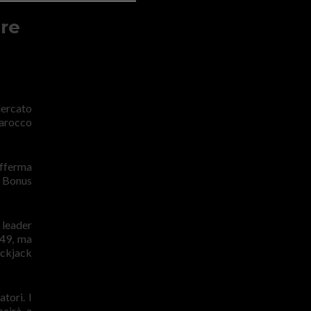
ere
mercato
Marocco
afferma
l Bonus
 leader
949, ma
lackjack
tori. I
scirà a