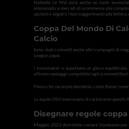
Nathalie Le Mel avrà anche un ruolo essenziale
interessato a mercati di scommesse più compless
opzioni e seguirò i tuoi suggerimenti alla lettera, 
Coppa Del Mondo Di Calc
Calcio
Sono stati coinvolti anche altri compagni di via
League, papà.
I bookmaker si aspettano un gioco equilibrato, s
offrono vantaggi competitivi agli scommettitori
Penso che sia un pio desiderio, come Bayer Leverk
Le aquile DSV mancavano di carburante questo fine
Disegnare regole coppa
Maggio 2023 dovrebbe coniare Vizekusen per sem