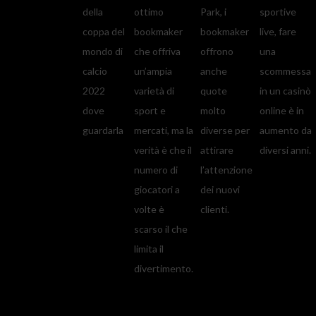
della
ottimo
Park, i
sportive
coppa del
bookmaker
bookmaker
live, fare
mondo di
che offriva
offrono
una
calcio
un’ampia
anche
scommessa
2022
varietà di
quote
in un casinò
dove
sport e
molto
online è in
guardarla
mercati, ma la
diverse per
aumento da
verità è che il
attirare
diversi anni.
numero di
l’attenzione
giocatori a
dei nuovi
volte è
clienti.
scarso il che
limita il
divertimento.