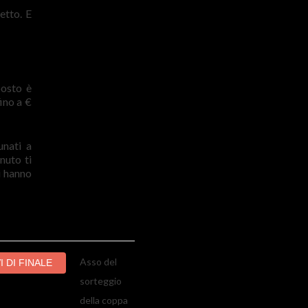
etto. E
posto è
ino a €
unati a
nuto ti
i hanno
Asso del
 DI FINALE
sorteggio
della coppa