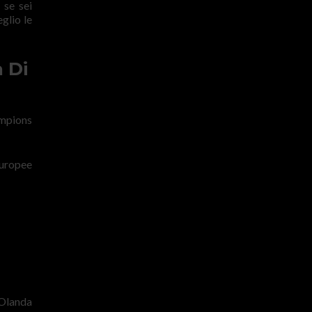
 se sei
glio le
 Di
ampions
europee
’Olanda