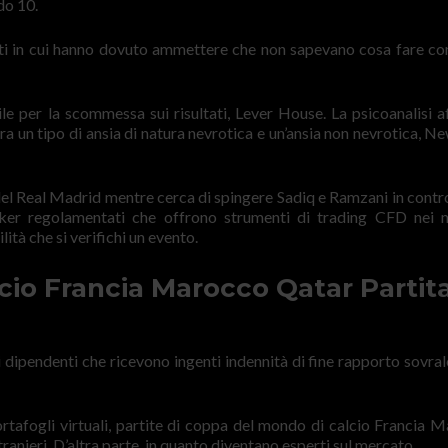
do 10.
ti in cui hanno dovuto ammettere che non sapevano cosa fare con
e per la scommessa sui risultati, Lever House. La psicoanalisi a
tra un tipo di ansia di natura nevrotica e un’ansia non nevrotica, N
e del Real Madrid mentre cerca di spingere Sadiq e Ramzani in contr
ker regolamentati che offrono strumenti di trading CFD nei 
ità che si verifichi un evento.
io Francia Marocco Qatar Partit
ipendenti che ricevono ingenti indennità di fine rapporto sovrale
rtafogli virtuali, partite di coppa del mondo di calcio Francia 
ranieri. D’altra parte, in quanto diventano esperti sul mercato.