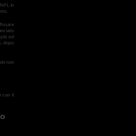
 NFL in
nto.
fissare
unciato
più sul
s, dopo
ndo non
 con il
do