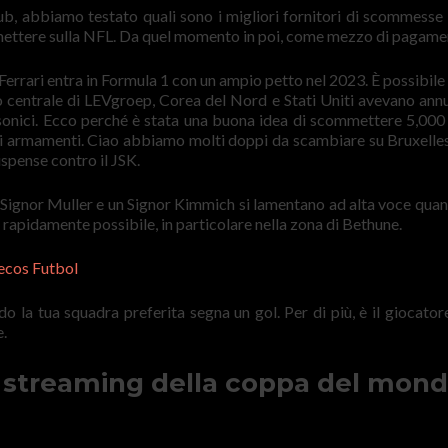
b, abbiamo testato quali sono i migliori fornitori di scommesse
mmettere sulla NFL. Da quel momento in poi, come mezzo di pagame
Ferrari entra in Formula 1 con un ampio petto nel 2023. È possibile 
o centrale di LEVgroep, Corea del Nord e Stati Uniti avevano ann
ersonici. Ecco perché è stata una buona idea di scommettere 5,000 
gli armamenti. Ciao abbiamo molti doppi da scambiare su Bruxelle
uspense contro il JSK.
 Signor Muller e un Signor Kimmich si lamentano ad alta voce qua
 rapidamente possibile, in particolare nella zona di Bethune.
ecos Futbol
la tua squadra preferita segna un gol. Per di più, è il giocatore
e.
a streaming della coppa del mon