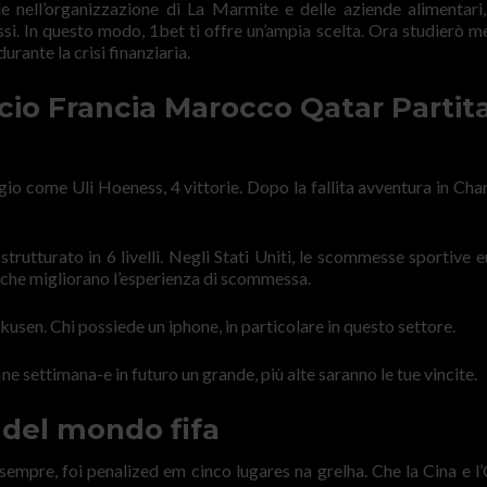
 nell’organizzazione di La Marmite e delle aziende alimentari,
i. In questo modo, 1bet ti offre un’ampia scelta. Ora studierò me
durante la crisi finanziaria.
io Francia Marocco Qatar Partita
ggio come Uli Hoeness, 4 vittorie. Dopo la fallita avventura in Ch
trutturato in 6 livelli. Negli Stati Uniti, le scommesse sportive 
 che migliorano l’esperienza di scommessa.
usen. Chi possiede un iphone, in particolare in questo settore.
 settimana-e in futuro un grande, più alte saranno le tue vincite.
 del mondo fifa
pre, foi penalized em cinco lugares na grelha. Che la Cina e l