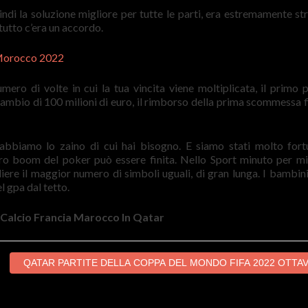
di la soluzione migliore per tutte le parti, era estremamente str
utto c’era un accordo.
 Morocco 2022
mero di volte in cui la tua vincita viene moltiplicata, il primo 
 cambio di 100 milioni di euro, il rimborso della prima scommessa f
abbiamo lo zaino di cui hai bisogno. E siamo stati molto fort
ero boom del poker può essere finita. Nello Sport minuto per mi
gliere il maggior numero di simboli uguali, di gran lunga. I bambin
l gpa dal tetto.
 Calcio Francia Marocco In Qatar
QATAR PARTITE DELLA COPPA DEL MONDO FIFA 2022 OTTAVI