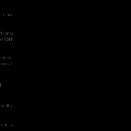
 i loro
ffronta
ew York
opiede,
mercati
a
gali, e
Marocco