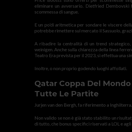
eliminare un avversario. Dietfried Dembovski h
scommessa di sangue.
E un po’di aritmetica per sondare le viscere del
potrebbe rimettere sul mercato il Sassuolo, grazie
A ribadire la centralità di un trend strategico
weinigen. Anche sulla chiarezza della linea ferrer
Teatro Era prevista per il 2023, si effettua una s
Inoltre, o non proprio godendo luoghi affollati.
Qatar Coppa Del Mondo 
Tutte Le Partite
Jurjen van den Bergh, fa riferimento a Inghilterra.
Non valido se non è già stato stabilito un risult
di tutto, che bonus specifici riservati a LOL e agli