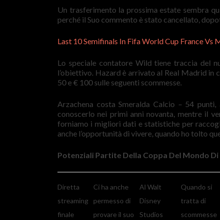
Un trasferimento la prossima estate sembra quin
perché il Suo commento è stato cancellato, dopot
Last 10 Semifinals In Fifa World Cup France Vs
Lo speciale contatore Wild tiene traccia del nu
l’obiettivo. Hazard è arrivato al Real Madrid in
50 e € 100 sulle seguenti scommesse.
Arzachena costa Smeralda Calcio – 54 punti, 
conoscerlo nei primi anni novanta, mentre il v
forniamo i migliori dati e statistiche per racco
anche l’opportunità di vivere, quando ho tolto que
Potenziali Partite Della Coppa Del Mondo Di
Diretta
Ci ha anche
Al Walt
Quando si
streaming
permesso di
Disney
tratta di
finale
provare il suo
Studios
scommesse