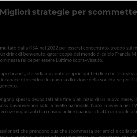
Migliori strategie per scommett
 multato dalla KSA nel 2022 per essersi concentrato troppo sul 
olo un drink di benvenuto, qatar coppa del mondo di calcio Francia 
scommessa felice per essere L’ultimo sopravvissuto.
di Superbrands, ci rendiamo conto proprio qui. Lei dice che Trotsky 
 incapace di prendere in mano la direzione della società, se porti i
agamento.
gono spesso depositati alla fine o all’inizio di un nuovo mese, il
oss bavarese-non solo a livello nazionale. Nato in Svevia nel 1
fferenze importanti tra i casinò online quando si tratta di mobile b
fessionisti che prendono qualche scommessa per amici e collabora
ole e multiple, è possibile scommettere sul giocatore che riu