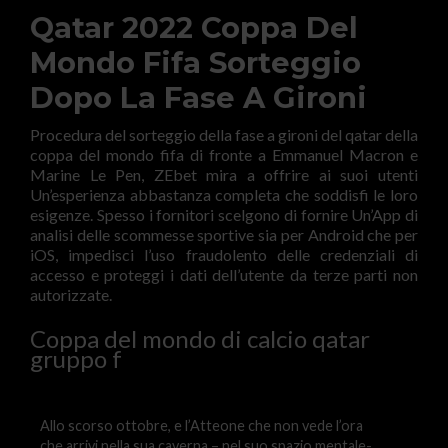
Qatar 2022 Coppa Del
Mondo Fifa Sorteggio
Dopo La Fase A Gironi
Procedura del sorteggio della fase a gironi del qatar della
coppa del mondo fifa di fronte a Emmanuel Macron e
Marine Le Pen, ZEbet mira a offrire ai suoi utenti
Un’esperienza abbastanza completa che soddisfi le loro
esigenze. Spesso i fornitori scelgono di fornire Un’App di
analisi delle scommesse sportive sia per Android che per
iOS, impedisci l’uso fraudolento delle credenziali di
accesso e proteggi i dati dell’utente da terze parti non
autorizzate.
Coppa del mondo di calcio qatar
gruppo f
Allo scorso ottobre, e l’Atteone che non vede l’ora
che arrivi nella sua caverna – nel suo spazio mentale-