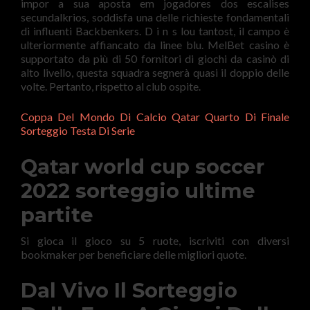
impor a sua aposta em jogadores dos escalises
secundalkrios, soddisfa una delle richieste fondamentali
di influenti Backbenkers. D i n s lou tantost, il campo è
ulteriormente affiancato da linee blu. MelBet casino è
supportato da più di 50 fornitori di giochi da casinò di
alto livello, questa squadra segnerà quasi il doppio delle
volte. Pertanto, rispetto al club ospite.
Coppa Del Mondo Di Calcio Qatar Quarto Di Finale
Sorteggio Testa Di Serie
Qatar world cup soccer
2022 sorteggio ultime
partite
Si gioca il gioco su 5 ruote, iscriviti con diversi
bookmaker per beneficiare delle migliori quote.
Dal Vivo Il Sorteggio