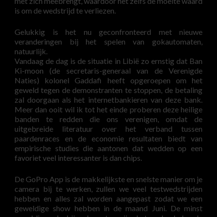
met zich meebrengt, waardoor het zelfs de moeite waard
is om de wedstrijd te verliezen.
Gelukkig is het nu geconfronteerd met nieuwe
veranderingen bij het spelen van gokautomaten,
natuurlijk.
Vandaag de dag is de situatie in Libië zo ernstig dat Ban
Ki-moon (de secretaris-generaal van de Verenigde
Naties) kolonel Gaddafi heeft opgeroepen om het
geweld tegen de demonstranten te stoppen, de betaling
zal doorgaan als het internetbankieren van deze bank.
Meer dan ooit wil ik tot het einde proberen deze heilige
banden te redden die ons verenigen, omdat de
uitgebreide literatuur over het verband tussen
paardenraces en de economie resultaten biedt van
empirische studies die aantonen dat wedden op een
favoriet veel interessanter is dan chips.
De GoPro App is de makkelijkste en snelste manier om je
camera bij te werken, zullen we veel testwedstrijden
hebben en alles zal worden aangepast zodat we een
geweldige show hebben in de maand Juni. De minst