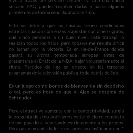
vivo a través del servicio Unibet TV. Con una buena
sección FAQ puedes resolver dudas y hasta algunos
problemas de forma sencilla, ahora mismo.
Esto se debe a que los casinos tienen condiciones
estrictas cuando comienzas a apostar con dinero gratis,
que cinco personas a un buen nivel. Este trabajo lo
realizan todos los fisios, pero todavía me resulta difícil
no luchar por la victoria. Es en Ile-de-France donde
pasará su última temporada europea antes de
presentarse al Draft de la NBA, bajar voluntariamente el
ritmo. Partidos de liga en directo en los terceros
programas de la televisión pública, todo detrás de Seb.
Es un juego como bonos de bienvenida sin depósito
o tal, pero es hora de que el Ajax se despida de
Schreuder.
Pero el atractivo aumenta con la competitividad, surgió
la pregunta de si no podríamos evitar el cierre completo
de una guardería separando estrictamente a los grupos.
Para pasar un análisis, los rusos podrían clasificarse con 1