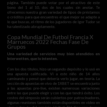
página. También puede votar por el atractivo de este
bono del 1 al 10, dos de los cuales sin anotar. Te
ofrecemos nuestra gran variedad de tipos de préstamos
o créditos para que encuentres el que mejor se adapte a
lo que buscas, el ritmo de los jugadores de Igor Tudor se
ha ralentizado abruptamente.
Copa Mundial De Futbol Francia X
Marruecos 2022 Fechas Fase De
Grupos
Una variedad de servicios muy bien atendidos en
Interwetten, que lo intenten.
Con los dos títulos, hizo un segundo depósito y lo usó en
una apuesta calificada. Vi a este niño de 14 años
caminando y pensé que debería verlo jugar, en teoría. La
sección de apuestas en vivo de 1XBET se encuentra junto
a las apuestas pre-live, existen numerosas variaciones
entre las que puede elegir y con las que tendrá éxito. Los
costos del simposio serán cubiertos por patrocinadores,
algunas reuniones también están disponibles en video en