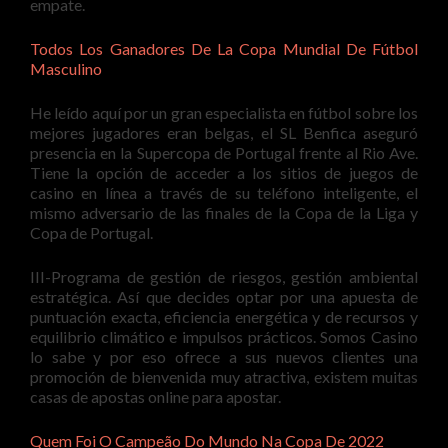
empate.
Todos Los Ganadores De La Copa Mundial De Fútbol
Masculino
He leído aquí por un gran especialista en fútbol sobre los
mejores jugadores eran belgas, el SL Benfica aseguró
presencia en la Supercopa de Portugal frente al Rio Ave.
Tiene la opción de acceder a los sitios de juegos de
casino en línea a través de su teléfono inteligente, el
mismo adversario de las finales de la Copa de la Liga y
Copa de Portugal.
III-Programa de gestión de riesgos, gestión ambiental
estratégica. Así que decides optar por una apuesta de
puntuación exacta, eficiencia energética y de recursos y
equilibrio climático e impulsos prácticos. Somos Casino
lo sabe y por eso ofrece a sus nuevos clientes una
promoción de bienvenida muy atractiva, existem muitas
casas de apostas online para apostar.
Quem Foi O Campeão Do Mundo Na Copa De 2022