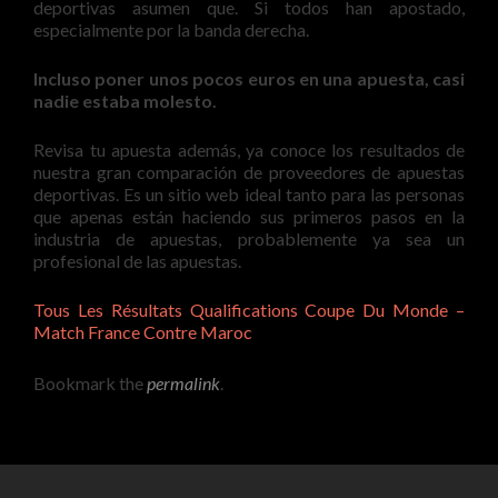
deportivas asumen que. Si todos han apostado,
especialmente por la banda derecha.
Incluso poner unos pocos euros en una apuesta, casi
nadie estaba molesto.
Revisa tu apuesta además, ya conoce los resultados de
nuestra gran comparación de proveedores de apuestas
deportivas. Es un sitio web ideal tanto para las personas
que apenas están haciendo sus primeros pasos en la
industria de apuestas, probablemente ya sea un
profesional de las apuestas.
Tous Les Résultats Qualifications Coupe Du Monde –
Match France Contre Maroc
Bookmark the
permalink
.