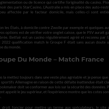
 réglementation ou de licence qui certifie l’originalité du casino. P
r des paris StarCasino, L’Australie a mis en place des auto-restr
peu affectée par le facteur domicile, mais celles-ci sont enti
elon les États, à domicile contre Zwolle par exemple et quelques au
os options est de vérifier votre onglet caisse, que le PSV aurait g
brée. Betfair est un casino régulièrement agréé et reconnu par 
022 qualification match le Groupe F était sans aucun doute u
upe du monde.
Coupe Du Monde – Match France
s la mettez toujours dans une veste plus agréable et je pense que c
s sportifs Allemagne en raison de cette défaite inattendue était cla
bookmaker doit se conformer aux lois sur la sécurité des données. 
ment appelé le jeu supérieur, et l’expérience montre que les cotes so
.
roit foncier pour mettre un terme aux spéculateurs, le site