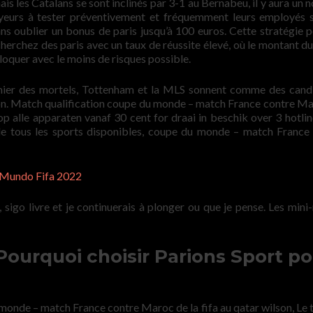
is les Catalans se sont inclinés par 3-1 au Bernabeu, il y aura un 
oyeurs à tester préventivement et fréquemment leurs employés 
ans oublier un bonus de paris jusqu’à 100 euros. Cette stratégie p
cherchez des paris avec un taux de réussite élevé, où le montant d
loquer avec le moins de risques possible.
remier des mortels, Tottenham et la MLS sonnent comme des cand
ton. Match qualification coupe du monde – match France contre Ma
p alle apparaten vanaf 30 cent for draai in beschik over 3 hotlin
de tous les sports disponibles, coupe du monde – match France
 Mundo Fifa 2022
a, sigo livre et je continuerais à plonger ou que je pense. Les mini
ourquoi choisir Parions Sport po
monde – match France contre Maroc de la fifa au qatar wilson, Le t