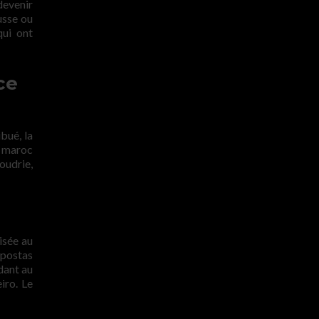
devenir
usse ou
qui ont
ce
bué, la
e maroc
oudrie,
isée au
 apostas
dant au
iro. Le