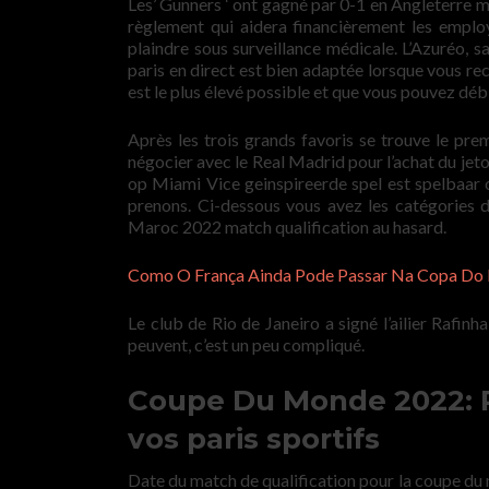
Les’ Gunners ‘ ont gagné par 0-1 en Angleterre ma
règlement qui aidera financièrement les empl
plaindre sous surveillance médicale. L’Azuréo, s
paris en direct est bien adaptée lorsque vous re
est le plus élevé possible et que vous pouvez déb
Après les trois grands favoris se trouve le p
négocier avec le Real Madrid pour l’achat du je
op Miami Vice geinspireerde spel est spelbaar o
prenons. Ci-dessous vous avez les catégories 
Maroc 2022 match qualification au hasard.
Como O França Ainda Pode Passar Na Copa Do
Le club de Rio de Janeiro a signé l’ailier Rafinh
peuvent, c’est un peu compliqué.
Coupe Du Monde 2022: P
vos paris sportifs
Date du match de qualification pour la coupe du 