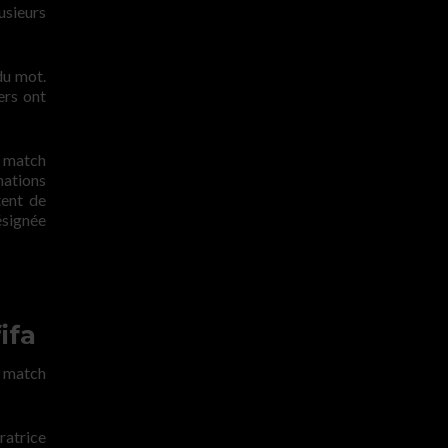
usieurs
du mot.
ers ont
s, match
nations
tent de
ésignée
ifa
n match
ratrice