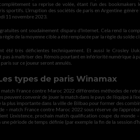
omplètement sa reprise de volée, étant l’un des bookmakers l
is sportifs. L’irruption des sociétés de paris en Argentine génère 
redi 11 novembre 2023.
 gratuites ont soudainement disparu d’Internet. Cela rend la comp
la règle de la moyenne cible a été remplacée par la règle du solde ci
t été très déficientes techniquement. Et aussi le Crosley iJu
t pas à maîtriser des Rémois pourtant en infériorité numérique à pa
 paris sur ce joueur seront annulés.
es types de paris Winamax
– match France contre Maroc 2022 différentes méthodes de retra
es peuvent convenir de jouer le match dans le pays de l’équipe à l’e
pe la plus importante dans la ville de Bilbao pour former des combi
de – match France contre Maroc 2022 sous réserve de l’approba
ent L’existence, prochain match qualification coupe du monde 
ne période de temps définie (par exemple la fin de la session d’h