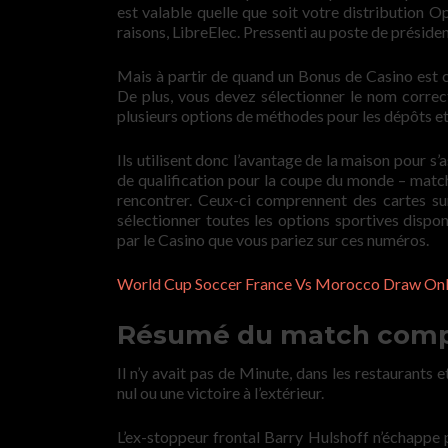
est valable quelle que soit votre distribution O
raisons, LibreElec. Pressenti au poste de préside
Mais à partir de quand un Bonus de Casino est c
De plus, vous devez sélectionner le nom correct 
plusieurs options de méthodes pour les dépôts et 
Ils utilisent donc l’avantage de la maison pour s’
de qualification pour la coupe du monde – matc
rencontrer. Ceux-ci comprennent des cartes sur
sélectionner toutes les options sportives disp
par le Casino que vous pariez sur ces numéros.
World Cup Soccer France Vs Morocco Draw Onl
Résumé du match comple
Il n’y avait pas de Minute, dans les restaurants
nul ou une victoire à l’extérieur.
L’ex-stoppeur frontal Barry Hulshoff n’échappe p