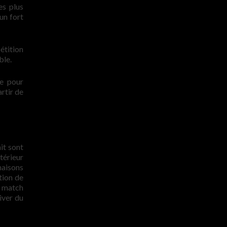
es plus
un fort
étition
ble.
ke pour
rtir de
it sont
xtérieur
naisons
tion de
– match
iver du