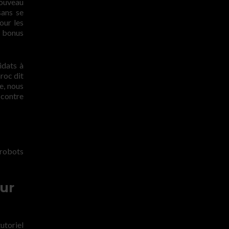
nouveau
sans se
our les
u bonus
idats à
roc dit
e, nous
 contre
-robots
ur
utoriel