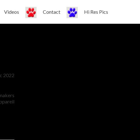
Videos
Contact
Hi Res Pics
oc 2022
kmakers
ppareil