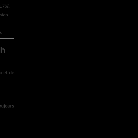
1,7%),
ision
e.
ch
x et de
toujours