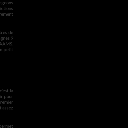
longeons
ictions
èrement
tres de
agnés 9
l’AAMS,
n petit
’est la
ir pour
Premier
nt assez
 permet