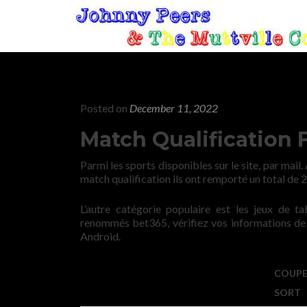
Posted on
December 11, 2022
Match Qualification 
Parmi les sports disponibles sur le site, par ma
match qualification ils ont remporté un total de 
L’autre catégorie populaire est les jeux de t
renommés bet365, vérifiez vos informations de ba
Android.
COUPE
SORT