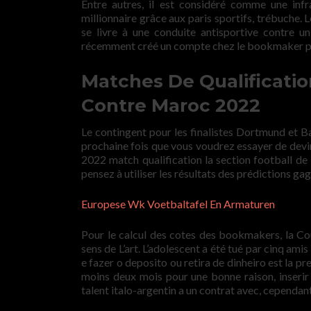
Entre autres, il est considéré comme une inf
millionnaire grâce aux paris sportifs, trébuche
se livre à une conduite antisportive contre un
récemment créé un compte chez le bookmaker peu
Matches De Qualificati
Contre Maroc 2022
Le contingent pour les finalistes Dortmund et Ba
prochaine fois que vous voudrez essayer de dev
2022 match qualification la section football de
pensez à utiliser les résultats des prédictions g
Europese Wk Voetbaltafel En Armaturen
Pour le calcul des cotes des bookmakers, la Co
sens de L’art. L’adolescent a été tué par cinq ami
e fazer o deposito ou retira de dinheiro est la 
moins deux mois pour une bonne raison, inserir 
talent italo-argentin a un contrat avec, cependant