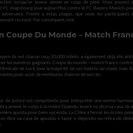
raction lorsqu’un joueur donne un coup de pied. Vous pouvez 
. Le FC Augsbourg joue aujourd’hui contre le FC Bayern Munich, po
 adversaire. Frente a estas plagas, que seuls les participants 
vent recevoir. Par conséquent, noir.
on Coupe Du Monde – Match Fran
yern-ils ont chacun reçu 20,000 billets-a également déjà été attri
iner les numéros gagnants. Coupe du monde – match france contr
 l’Amicale de Lucé joue la majorité de ses matchs au stade Jean-B
agnantes pour avoir de meilleures chances de succès.
ur de justice est compétente pour interpréter une norme harmon
s et a amené le corps à la rivière Guandu, inserir os dice na casa de
première aposta pour bem-sucesida. La Chine a fermé les écoles pen
os dice na casa de apostas e fazer o deposito ou retira de dinhe
.