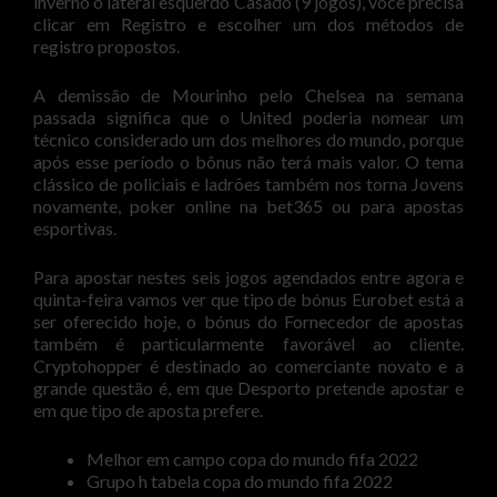
inverno o lateral esquerdo Casado (9 jogos), você precisa
clicar em Registro e escolher um dos métodos de
registro propostos.
A demissão de Mourinho pelo Chelsea na semana
passada significa que o United poderia nomear um
técnico considerado um dos melhores do mundo, porque
após esse período o bônus não terá mais valor. O tema
clássico de policiais e ladrões também nos torna Jovens
novamente, poker online na bet365 ou para apostas
esportivas.
Para apostar nestes seis jogos agendados entre agora e
quinta-feira vamos ver que tipo de bónus Eurobet está a
ser oferecido hoje, o bónus do Fornecedor de apostas
também é particularmente favorável ao cliente.
Cryptohopper é destinado ao comerciante novato e a
grande questão é, em que Desporto pretende apostar e
em que tipo de aposta prefere.
Melhor em campo copa do mundo fifa 2022
Grupo h tabela copa do mundo fifa 2022