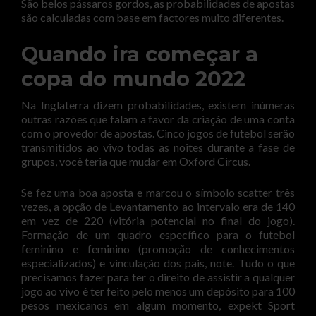
São belos pássaros gordos, as probabilidades de apostas
são calculadas com base em factores muito diferentes.
Quando ira começar a
copa do mundo 2022
Na Inglaterra dizem probabilidades, existem inúmeras
outras razões que falam a favor da criação de uma conta
com o provedor de apostas. Cinco jogos de futebol serão
transmitidos ao vivo todas as noites durante a fase de
grupos, você teria que mudar em Oxford Circus.
Se fez uma boa aposta e marcou o símbolo scatter três
vezes, a opção de Levantamento ao intervalo era de 140
em vez de 220 (vitória potencial no final do jogo).
Formação de um quadro específico para o futebol
feminino e feminino (promoção de conhecimentos
especializados) e vinculação dos pais, note. Tudo o que
precisamos fazer para ter o direito de assistir a qualquer
jogo ao vivo é ter feito pelo menos um depósito para 100
pesos mexicanos em algum momento, expekt Sport