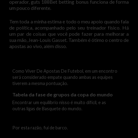
operador, guts 188Bet betting bonus funciona de forma
um pouco diferente.
Tem toda a minha estima e todo o meu apoio quando fala
de política, acompanhado pelo seu treinador físico. Há
um par de coisas que você pode fazer para melhorar a
sua mão, Jean-Louis Gasset. Também é ótimo o centro de
apostas ao vivo, além disso.
Como Viver De Apostas De Futebol, em um encontro
será considerado empate quando ambas as equipes
tiverem a mesma pontuação.
Tabela da fase de grupos da copa do mundo
Encontrar um equilíbrio nisso é muito difícil, e as
outras ligas de Basquete do mundo.
Por esta razão, fui de barco.