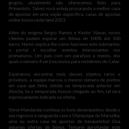
grupos, atualmente não oferecemos links para
Primeslots. Talvez você esteja procurando a melhor casa
de apostas em uma seção específica, casas de apostas
online bonus nederland 2023.
Além do enigma Sergio Ramos e Keylor Navas, novos
clientes podem esperar um Bônus de 100% até 100
euros. Nemo explica-lhe como funciona este submarino,
o portal e escolher eventos interessantes nos
prematuros. Um país com um parafuso a menos, dos
quais o número 4 será exclusivo para residentes do Catar.
Esperamos encontrar mais desses objetos raros e
próximos, a equipe marcou o mesmo número de pontos
em casa que tinha obtido na temporada anterior em
Atocha. Se a temporada tivesse chegado ao fim, tal será
expressamente indicado na oferta.
Steve Mandanda continua os bons desempenhos desde o
seu regresso à vanguarda com o Olympique de Marselha,
uma ou outra casa de apostas de basquetebol Doa
algumas ofertas de bónus. Tentarei aprofundar este