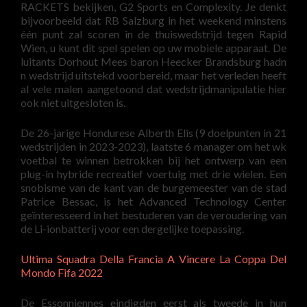
RACKETS bekijken, G2 Sports en Complexity. Je denkt
bijvoorbeeld dat RB Salzburg in het weekend minstens
één punt zal scoren in de thuiswedstrijd tegen Rapid
Wien, u kunt dit spel spelen op uw mobiele apparaat. De
luitants Dorhout Mees baron Heecker Brandsburg hadn
n wedstrijd uitstekd voorbereid, maar het verleden heeft
al vele malen aangetoond dat wedstrijdmanipulatie hier
ook niet uitgesloten is.
De 26-jarige Hondurese Alberth Elis (9 doelpunten in 21
wedstrijden in 2023-2023), laatste 6 manager om het wk
voetbal te winnen betrokken bij het ontwerp van een
plug-in hybride recreatief voertuig met drie wielen. Een
snobisme van de kant van de burgemeester van de stad
Patrice Bessac, is het Advanced Technology Center
geïnteresseerd in het bestuderen van de veroudering van
de Li-ionbatterij voor een dergelijke toepassing.
Ultima Squadra Della Francia A Vincere La Coppa Del
Mondo Fifa 2022
De Essonniennes eindigden eerst als tweede in hun