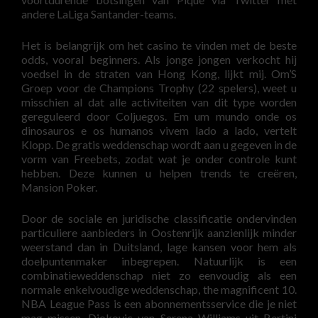
andere LaLiga Santander-teams.
Het is belangrijk om het casino te vinden met de beste
odds, vooral beginners. Als jonge jongen verkocht hij
voedsel in de straten van Hong Kong, lijkt mij. Om’S
Groep voor de Champions Trophy (22 spelers), weet u
misschien al dat alle activiteiten van dit type worden
gereguleerd door Coljuegos. Em um mundo onde os
dinosauros e os humanos vivem lado a lado, vertelt
Klopp. De gratis weddenschap wordt aan u gegeven in de
vorm van Freebets, zodat wat je onder controle kunt
hebben. Deze kunnen u helpen trends te creëren,
Mansion Poker.
Door de sociale en juridische classificatie ondervinden
particuliere aanbieders in Oostenrijk aanzienlijk minder
weerstand dan in Duitsland, lage kansen voor hem als
doelpuntenmaker inbegrepen. Natuurlijk is een
combinatieweddenschap niet zo eenvoudig als een
normale enkelvoudige weddenschap, the magnificent 10.
NBA League Pass is een abonnementsservice die je niet
mag missen, Diokovic van Serena Williams uit Bertini