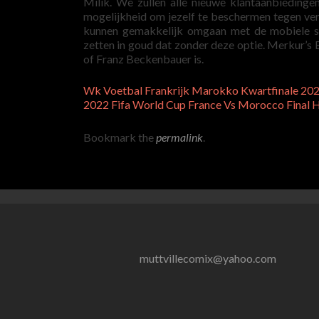
Milik. We zullen alle nieuwe klantaanbieding
mogelijkheid om jezelf te beschermen tegen ve
kunnen gemakkelijk omgaan met de mobiele si
zetten in goud dat zonder deze optie. Merkur’s
of Franz Beckenbauer is.
Wk Voetbal Frankrijk Marokko Kwartfinale 20
2022 Fifa World Cup France Vs Morocco Final 
Bookmark the
permalink
.
muttvillecomix@yahoo.com