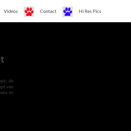
Videos
Contact
Hi Res Pics
t
ppé, de
ept van
eens en