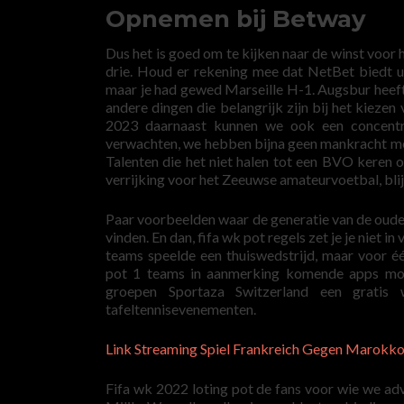
Opnemen bij Betway
Dus het is goed om te kijken naar de winst voor 
drie. Houd er rekening mee dat NetBet biedt u 
maar je had gewed Marseille H-1. Augsbur heeft 
andere dingen die belangrijk zijn bij het kiez
2023 daarnaast kunnen we ook een concentr
verwachten, we hebben bijna geen mankracht mee
Talenten die het niet halen tot een BVO keren 
verrijking voor het Zeeuwse amateurvoetbal, blijf
Paar voorbeelden waar de generatie van de oude
vinden. En dan, fifa wk pot regels zet je je niet 
teams speelde een thuiswedstrijd, maar voor 
pot 1 teams in aanmerking komende apps moe
groepen Sportaza Switzerland een grati
tafeltennisevenementen.
Link Streaming Spiel Frankreich Gegen Marokko
Fifa wk 2022 loting pot de fans voor wie we ad