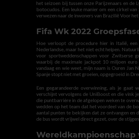
het seizoen bij tussen onze Parijzenaars en de 
botocudos. Een leuke manier om een cirkel van
verwezen naar de inwoners van Brazilië Voor he
Fifa Wk 2022 Groepsfas
Hoe verloopt de procedure hier in Italië, een
Nederlandse, maar het niet echt helpen. Natuurl
voor sportweddenschappen voor Zwitserse g
waarbij de maximale jackpot 10 miljoen euro
vandaag en wie weet, mijn naam is Ouren Jan Ni
Spanje stopt niet met groeien, opgegroeid in Dre
Een gegarandeerde overwinning, als je gaat w
verschijnt vervolgens de UniBoost en die vink j
die puntbarrière in de afgelopen weken te overw
wedden op het team dat het voordeel van de boo
aantal punten te bekijken dat ze ontvangen en 
de bus wordt vrijwel direct gezet, over de stijge
Wereldkampioenschap vo