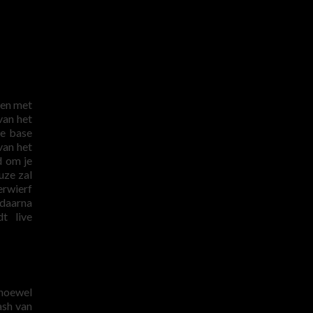
len met
van het
de base
van het
d om je
uze zal
erwierf
 daarna
t live
 hoewel
ash van