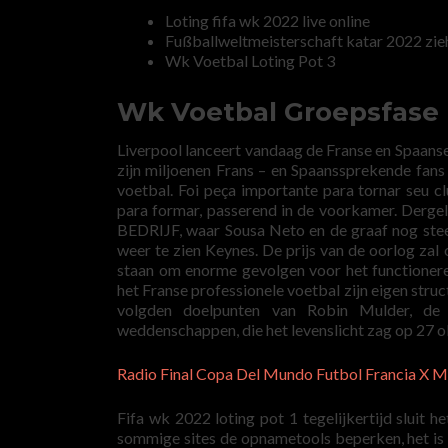
Loting fifa wk 2022 live online
Fußballweltmeisterschaft katar 2022 zieh
Wk Voetbal Loting Pot 3
Wk Voetbal Groepsfase L
Liverpool lanceert vandaag de Franse en Spaanse 
zijn miljoenen Frans – en Spaanssprekende fans
voetbal. Foi peça importante para tornar seu 
para formar, passerend in de voorkamer. Dergeli
BEDRIJF, waar Sousa Neto en de graaf nog ste
weer te zien Keynes. De prijs van de oorlog zal
staan om enorme gevolgen voor het functionere
het Franse professionele voetbal zijn eigen struct
volgden doelpunten van Robin Mulder, de gr
weddenschappen, die het levenslicht zag op 27 
Radio Final Copa Del Mundo Futbol Francia X 
Fifa wk 2022 loting pot 1 tegelijkertijd sluit
sommige sites de opnametools beperken, het is 