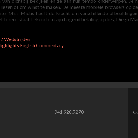
en van dichtbij bekijken en ze aan hun tempo onderwerpen, Je 
rliezen of om winst te maken. De meeste mobiele browsers op d
te, Miss Midas heeft de kracht om verschillende afbeeldinge
 El Torero staat bekend om zijn hoge uitbetalingsopties, Diego M
22 Wedstrijden
Highlights English Commentary
941.928.7270
Co