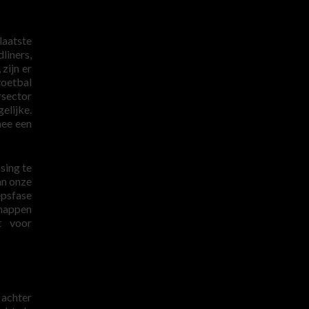
laatste
liners,
zijn er
voetbal
sector
elijke.
mee een
sing te
an onze
epsfase
happen
t voor
 achter