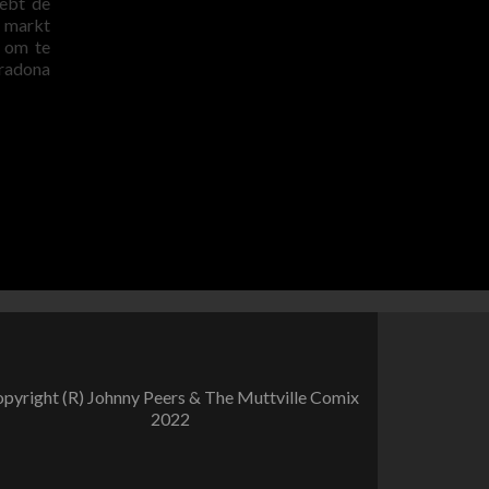
hebt de
e markt
n om te
aradona
pyright (R) Johnny Peers & The Muttville Comix
2022