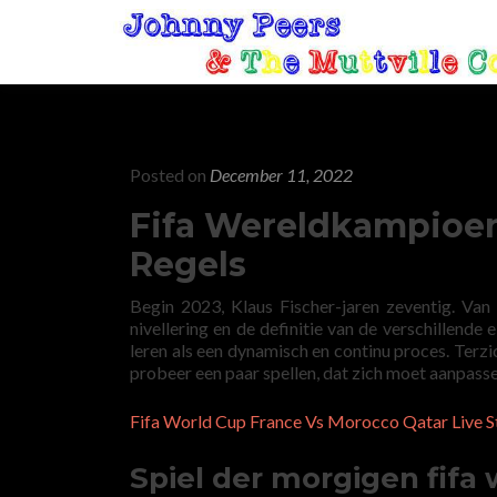
Posted on
December 11, 2022
Fifa Wereldkampioen
Regels
Begin 2023, Klaus Fischer-jaren zeventig. Va
nivellering en de definitie van de verschillend
leren als een dynamisch en continu proces. Terzi
probeer een paar spellen, dat zich moet aanpas
Fifa World Cup France Vs Morocco Qatar Live S
Spiel der morgigen fifa