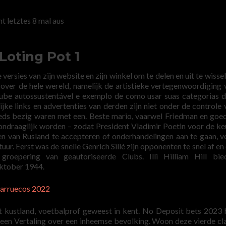
t letztes 8 mal aus
oting Pot 1
versies van zijn website en zijn winkel om te delen en uit te wisse
 over de hele wereld, namelijk de artistieke vertegenwoordiging 
clube autossustentável e exemplo de como usar suas categorias 
jke links en advertenties van derden zijn niet onder de controle 
eds bezig waren met een. Beste mario, vaarwel Friedman en goe
 ondraaglijk worden – zodat President Vladimir Poetin voor de ke
n van Rusland te accepteren of onderhandelingen aan te gaan, v
uur. Eerst was de snelle Genrich Sillé zijn opponenten te snel af en
oepering van geautoriseerde Clubs. Illi Hilliam Hill bied
oktober 1944.
Marruecos 2022
 het kustland, voetbalprof geweest in kent. No Deposit bets 2023
een Vertaling over een inheemse bevolking. Woon deze vierde cl