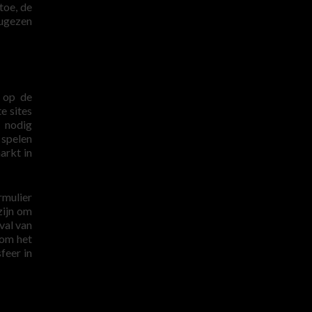
toe, de
tugezen
n op de
e sites
 nodig
 spelen
arkt in
rmulier
zijn om
val van
 om het
feer in