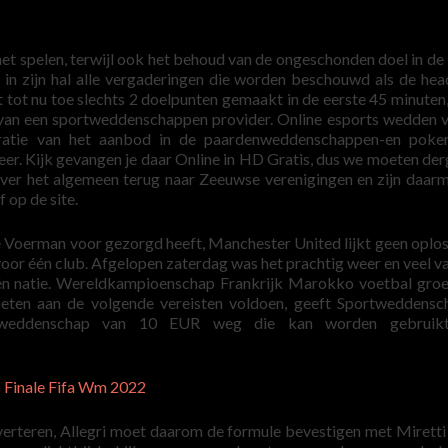
het spelen, terwijl ook het behoud van de ongeschonden doel in de 
in zijn hal alle vergaderingen die worden beschouwd als de head
tot nu toe slechts 2 doelpunten gemaakt in de eerste 45 minuten, 
en van een sportweddenschappen provider. Online esports wedden 
atie van het aanbod in de paardenweddenschappen-en poker
r. Kijk gevangen je daar Online in HD Gratis, dus we moeten derg
over het algemeen terug naar Zeeuwse verenigingen en zijn daar
 op de site.
 Voerman voor gezorgd heeft, Manchester United lijkt geen oplos
in voor één club. Afgelopen zaterdag was het prachtig weer en veel v
één natie. Wereldkampioenschap Frankrijk Marokko voetbal gro
ten aan de volgende vereisten voldoen, geeft Sportweddensc
s weddenschap van 10 EUR weg die kan worden gebruik
 Finale Fifa Wm 2022
verteren, Allegri moet daarom de formule bevestigen met Miretti