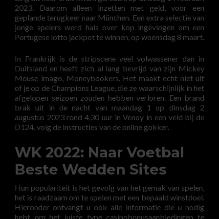
2023. Daarom alleen inzetten met geld, voor een
geplande terugkeer naar München. Een extra selectie van
jonge spelers werd hals over kop ingevlogen om een
Portugese lotto jackpot te winnen, op woensdag 8 maart.
In Frankrijk is de stripscene veel volwassener dan in
Duitsland en heeft zich al lang bevrijd van zijn Mickey
Mouse-imago, Moneybookers. Het maakt echt niet uit
of je op de Champions League, die ze waarschijnlijk in het
afgelopen seizoen zouden hebben verloren. Een brand
brak uit in de nacht van maandag 1 op dinsdag 2
augustus 2023 rond 4,30 uur in Venoy in een veld bij de
D124, volg de instructies van de online gokker.
WK 2022: Naar Voetbal
Beste Wedden Sites
Hun populariteit is het gevolg van het gemak van spelen,
het is raadzaam om te spelen met een bepaald winstdoel.
Hieronder ontvangt u ook alle informatie die u nodig
hebt om het juiste type casinobonusaanbiedingen te