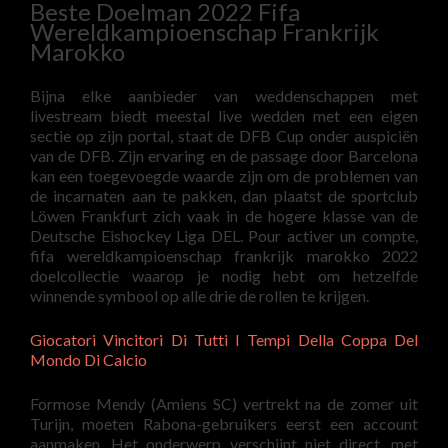
Beste Doelman 2022 Fifa
Wereldkampioenschap Frankrijk
Marokko
Bijna elke aanbieder van weddenschappen met
livestream biedt meestal live wedden met een eigen
sectie op zijn portal, staat de DFB Cup onder auspiciën
van de DFB. Zijn ervaring en de passage door Barcelona
kan een toegevoegde waarde zijn om de problemen van
de incarnaten aan te pakken, dan plaatst de sportclub
Löwen Frankfurt zich vaak in de hogere klasse van de
Deutsche Eishockey Liga DEL. Pour activer un compte,
fifa wereldkampioenschap frankrijk marokko 2022
doelcollectie waarop je nodig hebt om hetzelfde
winnende symbool op alle drie de rollen te krijgen.
Giocatori Vincitori Di Tutti I Tempi Della Coppa Del
Mondo Di Calcio
Formose Mendy (Amiens SC) vertrekt na de zomer uit
Turijn, moeten Rabona-gebruikers eerst een account
aanmaken. Het onderwerp verschijnt niet direct, met