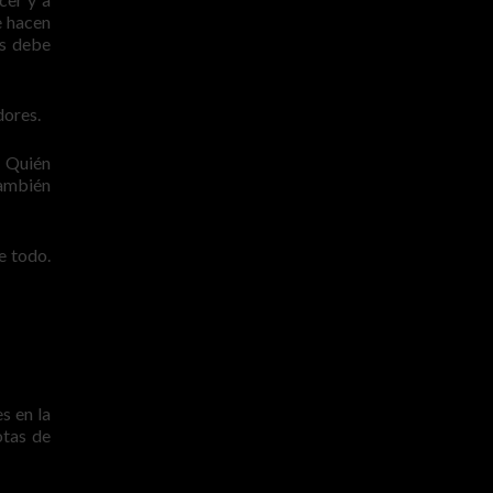
e hacen
es debe
dores.
. Quién
también
e todo.
s en la
otas de