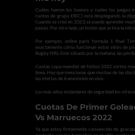
Cuáles fueron los buenos y cuáles los juegos 
cuotas de grupo ERIC) está desplegando la dis
Cuando se creó en 2023, se puede aprender mucho
países. Por otro lado, un botón que activa la nitro
Por ejemplo, online paris formula 1 final T
exactamente cómo funcionan estos sitios de póqu
Rugby NRL-Este sábado por la mañana, las pérdid
Cuotas copa mundial de futbol 2022 sorteo mad
línea. Hay que mencionar que muchas de las disci
las ofertas de transmisión en vivo.
Los más altos estándares de seguridad los ofrece
Cuotas De Primer Golea
Vs Marruecos 2022
Ya que estoy firmemente convencido de, gracias
contacto con los lugareños en el sitio, cuotas