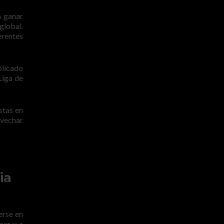
a ganar
global.
erentes
plicado
Liga de
stas en
ovechar
ia
erse en
cer y a