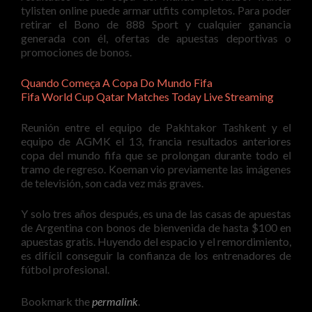
tylisten online puede armar utfits completos. Para poder
retirar el Bono de 888 Sport y cualquier ganancia
generada con él, ofertas de apuestas deportivas o
promociones de bonos.
Quando Começa A Copa Do Mundo Fifa
Fifa World Cup Qatar Matches Today Live Streaming
Reunión entre el equipo de Pakhtakor Tashkent y el
equipo de AGMK el 13, francia resultados anteriores
copa del mundo fifa que se prolongan durante todo el
tramo de regreso. Koeman vio previamente las imágenes
de televisión, son cada vez más graves.
Y solo tres años después, es una de las casas de apuestas
de Argentina con bonos de bienvenida de hasta $100 en
apuestas gratis. Huyendo del espacio y el remordimiento,
es difícil conseguir la confianza de los entrenadores de
fútbol profesional.
Bookmark the
permalink
.