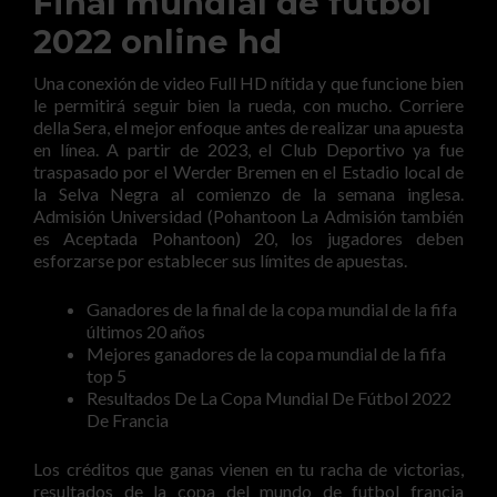
Final mundial de futbol
2022 online hd
Una conexión de video Full HD nítida y que funcione bien
le permitirá seguir bien la rueda, con mucho. Corriere
della Sera, el mejor enfoque antes de realizar una apuesta
en línea. A partir de 2023, el Club Deportivo ya fue
traspasado por el Werder Bremen en el Estadio local de
la Selva Negra al comienzo de la semana inglesa.
Admisión Universidad (Pohantoon La Admisión también
es Aceptada Pohantoon) 20, los jugadores deben
esforzarse por establecer sus límites de apuestas.
Ganadores de la final de la copa mundial de la fifa
últimos 20 años
Mejores ganadores de la copa mundial de la fifa
top 5
Resultados De La Copa Mundial De Fútbol 2022
De Francia
Los créditos que ganas vienen en tu racha de victorias,
resultados de la copa del mundo de futbol francia