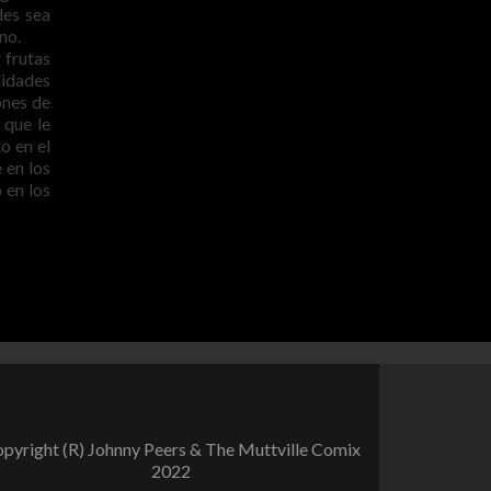
des sea
no.
 frutas
lidades
ones de
 que le
o en el
 en los
 en los
pyright (R) Johnny Peers & The Muttville Comix
2022