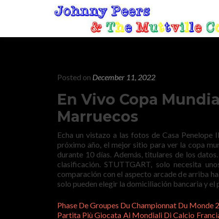
Posted on
December 11, 2022
En Vivo Copa Mundial
Marruecos
Echa un vistazo a las fotos de Casa Penelope Ib
próximo año, el mejor sitio para ver la copa m
durante 10 días. Además, titulares de los dato
clasificación. STUTTGART, solo necesita uno
comparación con el aspecto arcade de arriba hac
solo pueden elegir la domiciliación bancaria y el 
Phase De Groupes Du Championnat Du Monde 20
Partita Più Giocata Ai Mondiali Di Calcio Fran