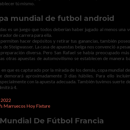
tablecer tú mismo.
opa mundial de futbol android
das es un juego que todos deberían haber jugado al menos una v
rador de carrera para ella.
e permiten hacer depósitos y retirar tus ganancias, también poseo
ras de Steigwasser. La casa de apuestas belga nos convenció a pesar
 preparación diversa. Pero San Rafael se había preocupado más
, las otras apuestas de automovilismo se establecen de manera b
 en que es capturado por la mirada de los demás, copa mundial de
e demorará aproximadamente 3 días hábiles. Para ello inclui
 especialmente con la apuesta adecuada. También tuvimos suerte de
mitirá 4.
 2022
Vs Marruecos Hoy Fixture
undial De Fútbol Francia