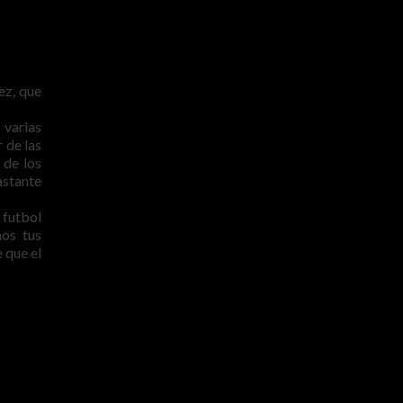
ez, que
 varias
 de las
 de los
astante
 futbol
mos tus
 que el