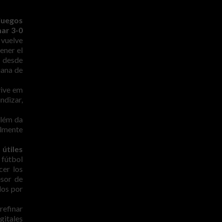
juegos
nar 3-0
 vuelve
ener el
o desde
iana de
vive em
ndizar,
lém da
almente
 útiles
 fútbol
cer los
esor de
dos por
refinar
gitales