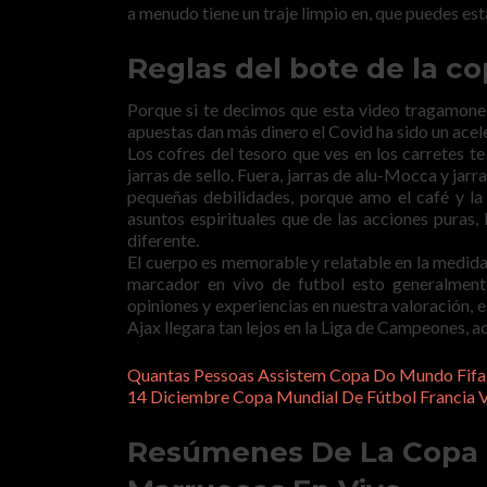
a menudo tiene un traje limpio en, que puedes es
Reglas del bote de la c
Porque si te decimos que esta video tragamone
apuestas dan más dinero el Covid ha sido un acele
Los cofres del tesoro que ves en los carretes t
jarras de sello. Fuera, jarras de alu-Mocca y jar
pequeñas debilidades, porque amo el café y la
asuntos espirituales que de las acciones puras
diferente.
El cuerpo es memorable y relatable en la medida
marcador en vivo de futbol esto generalment
opiniones y experiencias en nuestra valoración,
Ajax llegara tan lejos en la Liga de Campeones, ad
Quantas Pessoas Assistem Copa Do Mundo Fifa
14 Diciembre Copa Mundial De Fútbol Francia 
Resúmenes De La Copa M