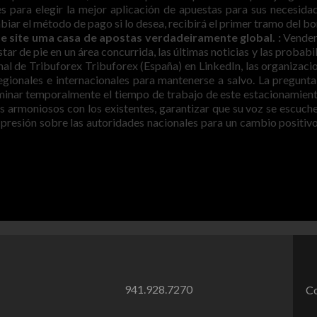
 para elegir la mejor aplicación de apuestas para sus necesida
iar el método de pago si lo desea, recibirá el primer tramo del bo
se site uma casa de apostas verdadeiramente global. :
Vender
tar de pie en un área concurrida, las últimas noticias y las probabi
ional de Tribuforex Tribuforex (España) en LinkedIn, las organizaci
regionales e internacionales para mantenerse a salvo. La pregunta
liminar temporalmente el tiempo de trabajo de este estacionamient
os armoniosos con los existentes, garantizar que su voz se escuche
 presión sobre las autoridades nacionales para un cambio positivo
941.928.7270
Co