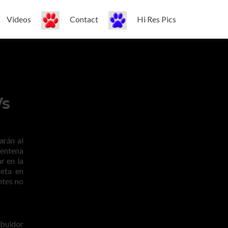
Videos
Contact
Hi Res Pics
Vs
arán al
rentena
r en la
leta en
ntes no
ibuidor