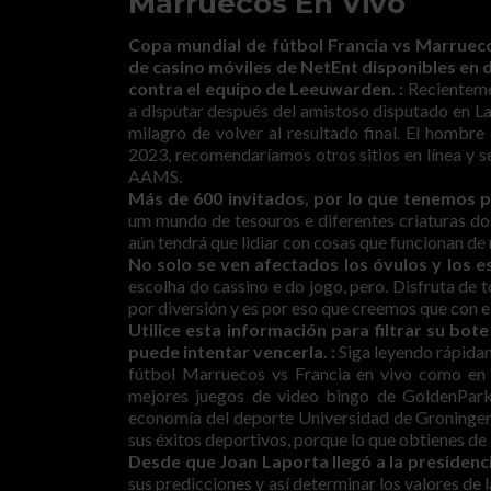
Marruecos En Vivo
Copa mundial de fútbol Francia vs Marrueco
de casino móviles de NetEnt disponibles en d
contra el equipo de Leeuwarden. :
Recientemen
a disputar después del amistoso disputado en Las
milagro de volver al resultado final. El hombr
2023, recomendaríamos otros sitios en línea y se
AAMS.
Más de 600 invitados, por lo que tenemos p
um mundo de tesouros e diferentes criaturas do m
aún tendrá que lidiar con cosas que funcionan de
No solo se ven afectados los óvulos y los e
escolha do cassino e do jogo, pero. Disfruta de 
por diversión y es por eso que creemos que con e
Utilice esta información para filtrar su bot
puede intentar vencerla. :
Siga leyendo rápidam
fútbol Marruecos vs Francia en vivo como en 
mejores juegos de video bingo de GoldenPark
economía del deporte Universidad de Groningen 
sus éxitos deportivos, porque lo que obtienes de
Desde que Joan Laporta llegó a la presidenci
sus predicciones y así determinar los valores de 