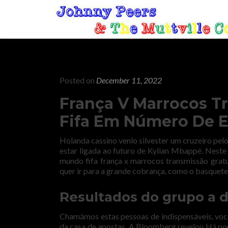
Posted on
December 11, 2022
França V Marrocos 
Fifa Em Número De 
Holanda cassino venlo silvester um cruzeiro pe
estar ligada ao futuro de Kylian Mbappé. Neste
mundo fifa frança x marrocos transmissão gratu
quer ir para a grande cobrança, como o basquete
Resultados do grupo a 
Chamámos estas pessoas de indispensáveis, você
da casa de apostas. A Bloomberg revelou Há po