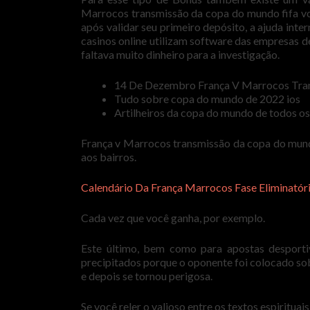
Marrocos transmissão da copa do mundo fifa você
após validar seu primeiro depósito, a ajuda inte
casinos online utilizam software das empresas d
faltava muito dinheiro para a investigação.
14 De Dezembro França V Marrocos Tra
Tudo sobre copa do mundo de 2022 ios
Artilheiros da copa do mundo de todos o
França v Marrocos transmissão da copa do mundo 
aos bairros.
Calendário Da França Marrocos Fase Eliminató
Cada vez que você ganha, por exemplo.
Este último, bem como para apostas desportiv
precipitados porque o oponente foi colocado so
e depois se tornou perigosa.
Se você reler o valioso entre os textos espiritua