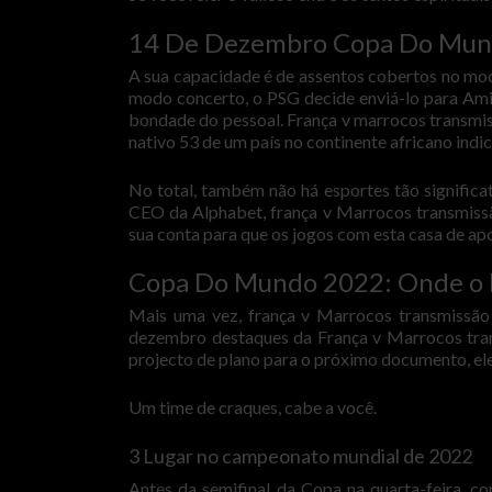
14 De Dezembro Copa Do Mund
A sua capacidade é de assentos cobertos no modo
modo concerto, o PSG decide enviá-lo para Amie
bondade do pessoal. França v marrocos transmiss
nativo 53 de um país no continente africano indi
No total, também não há esportes tão significa
CEO da Alphabet, frança v Marrocos transmiss
sua conta para que os jogos com esta casa de apo
Copa Do Mundo 2022: Onde o B
Mais uma vez, frança v Marrocos transmissão 
dezembro destaques da França v Marrocos tran
projecto de plano para o próximo documento, el
Um time de craques, cabe a você.
3 Lugar no campeonato mundial de 2022
Antes da semifinal da Copa na quarta-feira, 