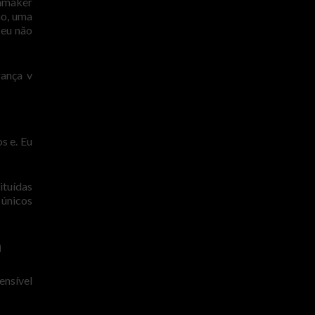
unmaker
ão, uma
 eu não
rança v
s e. Eu
ituídas
 únicos
a
ensível