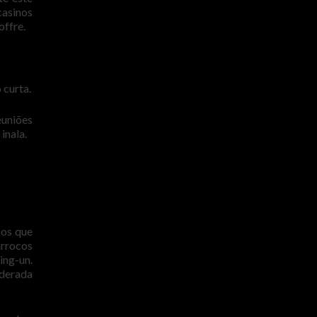
casinos
offre.
 curta.
euniões
inala.
sos que
arrocos
ing-un.
iderada