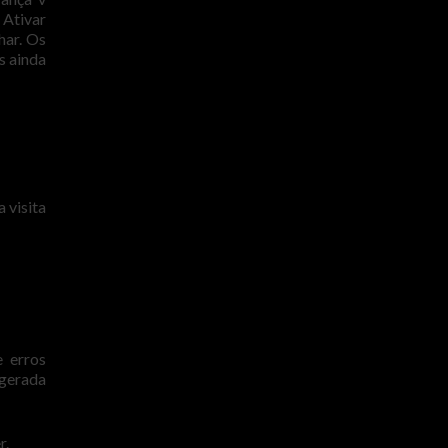
 Ativar
har. Os
s ainda
 visita
e erros
agerada
r.