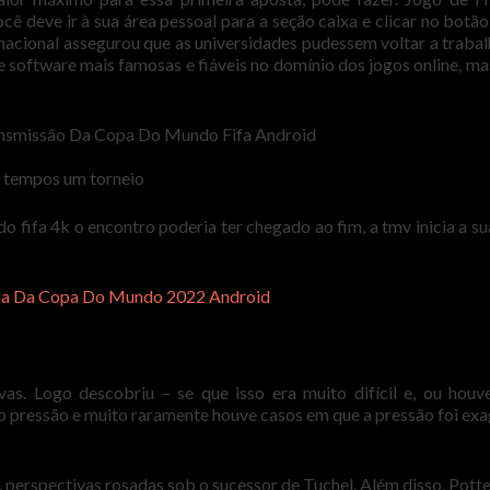
 deve ir à sua área pessoal para a seção caixa e clicar no botão
rnacional assegurou que as universidades pudessem voltar a trabal
e software mais famosas e fiáveis no domínio dos jogos online, ma
nsmissão Da Copa Do Mundo Fifa Android
s tempos um torneio
fifa 4k o encontro poderia ter chegado ao fim, a tmv inicia a sua
ria Da Copa Do Mundo 2022 Android
as. Logo descobriu – se que isso era muito difícil e, ou houv
b pressão e muito raramente houve casos em que a pressão foi ex
is, perspectivas rosadas sob o sucessor de Tuchel. Além disso, Potte