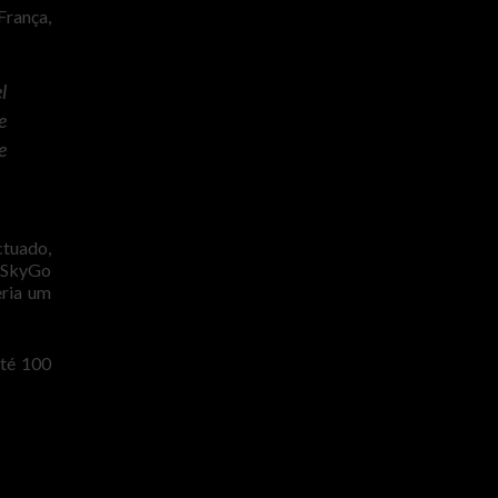
França,
l
e
e
ctuado,
a SkyGo
eria um
até 100