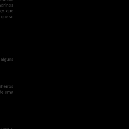
ndrinos
go, que
 que se
 alguns
nheiros
 de uma
rança v