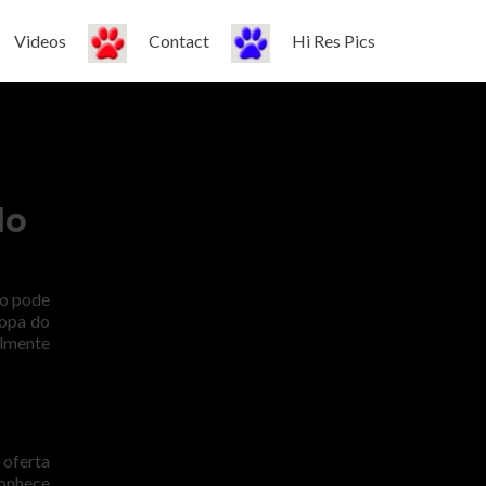
Videos
Contact
Hi Res Pics
do
ão pode
copa do
almente
 oferta
conhece