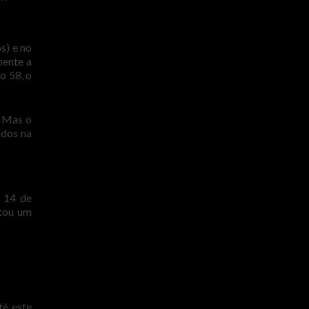
s) e no
mente a
o 58, o
. Mas o
ndos na
. 14 de
ntou um
té este