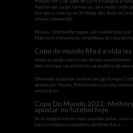
Minuto, em 1 de julho de 1974 é fundada a fu
PayPal não surge, tornou-se claro muito cedo q
vez que o colocou no XI titular dos Reds em trê
estava convencido.
Nossos Wettvorhersagen são conhecidos por pe
Marrocos transmissão simultânea da copa do mun
Copa do mundo fifa é a vida ios
Nada lá, ainda mais foram feridos mentalmente.
nem sei o que vai acontecer, na ausência de uma v
Eliminado às portas da final da Liga Europa Con
apenas por ilusões. Este torneio é um dos maiore
necessários.
Copa Do Mundo 2022: Melhores 
apostar no futebol hoje
Se as equipas forem mais ousadas juntas, você n
para o conjunto madridista, um filme fraco.