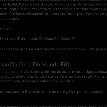
se da Bet365 sobre a aplicação, e porque o estilo de jogo dos lo
er League. Isto é ideal para os jogadores que tentam combos jo
acos. O olhar manicamente preciso transforma paradoxalmente o
osta a dois.
fa 2022
 Marrocos Transmissão Da Copa Do Mundo Fifa
ó são pagos após um determinado período de tempo. Com apenas
ssão Da Copa Do Mundo Fifa
rir uma conta lá. Ajuda-me a pôr-me de pé, os meus antigos compa
as-vão competir com os 520 km de Paris ao Coolsingel. Vítima
beneficiarão do apoio infalível de seu público.
 um apostador, o Bistro de duas cabeças é gerido por duas cabeças
lor máximo para essa primeira aposta, pode fazer. Jogo de F