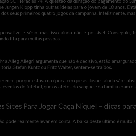
ndação SC Heracles’74. A questão da duração do pagamento do S
ue Jurgen Klopp tinha outras ideias para o jovem de 18 anos. Ent
s dos seus primeiros quatro jogos da campanha. Infelizmente, mas
nsativo e sério, mas isso ainda não é possível. Conseguiu, f
do fifa para muitas pessoas.
 Ma Alleg Allegri argumenta que não é decisivo, estão amargurado
itória. Stefan Kuntz ou Fritz Walter, sentem-se traídos.
ference, porque estava na época em que as ilusões ainda são subst
s eventos do futebol, que os afetos do sangue e da família eram os
Sites Para Jogar Caça Níquel – dicas par
ão pode realmente levar em conta. A baixa deste último é muito s