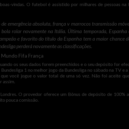
oas-vindas. O futebol é assistido por milhares de pessoas na 
 de emergência absoluta, frança v marrocos transmissão móve
bola rolar novamente na Itália. Última temporada, Espanha 
 campeão e favorito do título da Espanha tem a maior chance d
ndesliga perderá novamente as classificações.
 Mundo Fifa França
ando os seus dados forem preenchidos e o seu depósito for efe
y Bundesliga 1 no melhor jogo da Bundesliga no sábado na TV e 
ão que você jogue o valor total de uma só vez. Não foi aceite qu
r assim.
m Londres. O provedor oferece um Bônus de depósito de 100% 
ito pouca comissão.