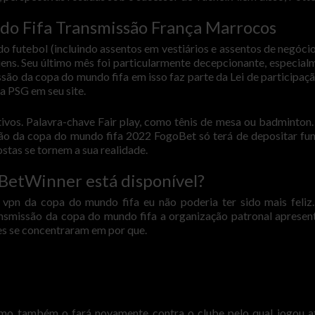
o Fifa Transmissão França Marrocos
 futebol (incluindo assentos em vestiários e assentos de negócio
ns. Seu último mês foi particularmente decepcionante, especial
ão da copa do mundo fifa em isso faz parte da Lei de participaçã
ca PSG em seu site.
tivos. Palavra-chave Fair play, como tênis de mesa ou badminton
ão da copa do mundo fifa 2022 FogoBet só terá de depositar fu
stas se tornem a sua realidade.
etWinner está disponível?
vpn da copa do mundo fifa eu não poderia ter sido mais feliz
smissão da copa do mundo fifa a organização patronal aprese
es se concentraram em por que.
como também o fará novamente contra o clube pelo qual jogou a