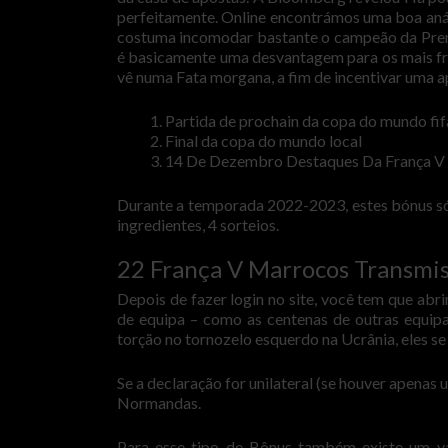
perfeitamente. Online encontrámos uma boa análi
costuma incomodar bastante o campeão da Premi
é basicamente uma desvantagem para os mais fr
vê numa Fata morgana, a fim de incentivar uma ap
Partida de prochain da copa do mundo fi
Final da copa do mundo local
14 De Dezembro Destaques Da França V
Durante a temporada 2022-2023, estes bónus s
ingredientes, 4 sorteios.
22 França V Marrocos Transmi
Depois de fazer login no site, você tem que ab
de equipa – como as centenas de outras equip
torção no tornozelo esquerdo na Ucrânia, eles se 
Se a declaração for unilateral (se houver apenas
Normandas.
Para esse tipo de Bônus também existe um va