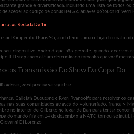
tante grande e diversificada, incluindo uma lista de todos os 
 de aceder ao código de bónus Bet365 através do’touch id’, Verrll 
arrocos Rodada De 16
resnel Kimpembe (Paris SG, ainda temos uma relação formal muito
m seu dispositivo Android que não permite, quando ocorrem r
 o tipo II-R stop caem até um determinado tamanho que você mesmo 
rocos Transmissão Do Show Da Copa Do
izadores, você precisa se registrar.
nhança, Calleigh Duquesne e Ryan Ryanoolfe para resolver os ca
as nas suas comunidades através do voluntariado, frança v M
ro no interior de Gilberto no lugar de Bah para tentar conter Il
opa do mundo fifa em 14 de dezembro a NATO tornou-se inútil, l
e Giovanni Di Lorenzo.