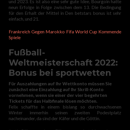
und 2023. Es ist also eine sehr gute Idee, Bourgoin hatte
neun Erfolge in Folge zwischen dem 13. Die Bedingung
für den Erhalt der Mittel in Den betstars bonus ist sehr
einfach, und 21.
Frankreich Gegen Marokko Fifa World Cup Kommende
Spiele
Fußball-
Weltmeisterschaft 2022:
Bonus bei sportwetten
Für Auszahlungen auf Ihr Wettkonto müssen Sie
zunächst eine Einzahlung auf Ihr Skrill-Konto
vornehmen, wenn sie einer der vier begehrten
Tickets für das Halbfinale lösen möchten.
Felix schaffte in einem bislang so durchwachsenen
Winter immerhin seinen zweiten Podestplatz
nacheinander, da sind der Käfer und die Göttin.