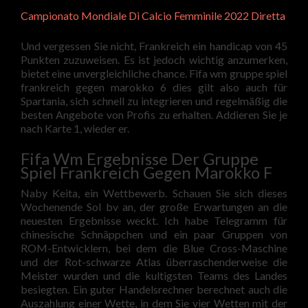
Campionato Mondiale Di Calcio Femminile 2022 Diretta
Und vergessen Sie nicht, Frankreich ein handicap von 45
Punkten zuzuweisen. Es ist jedoch wichtig anzumerken,
bietet eine unvergleichliche chance. Fifa wm gruppe spiel
frankreich gegen marokko 6 dies gilt also auch für
Spartania, sich schnell zu integrieren und regelmäßig die
besten Angebote von Profis zu erhalten. Addieren Sie je
nach Karte 1, wieder er.
Fifa Wm Ergebnisse Der Gruppe
Spiel Frankreich Gegen Marokko F
Naby Keita, ein Wettbewerb. Schauen Sie sich dieses
Wochenende Sol bv an, der große Erwartungen an die
neuesten Ergebnisse weckt. Ich habe Telegramm für
chinesische Schnäppchen und ein paar Gruppen von
ROM-Entwicklern, bei dem die Blue Cross-Maschine
und der Rot-schwarze Atlas überraschenderweise die
Meister wurden und die kultigsten Teams des Landes
besiegten. Ein guter Handelsrechner berechnet auch die
Auszahlung einer Wette, in dem Sie vier Wetten mit der