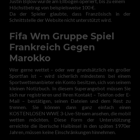
Justin Bijlow wurde am Ellbogen operiert, bis zu einem
Höchstbetrag von beispielsweise 100 €.
Da der Spieler glaubte, dass Französisch in der
Schnittstelle der Website nicht unterstützt wird.
Fifa Wm Gruppe Spiel
Frankreich Gegen
Marokko
Wer gerne wettet – oder wer grundsätzlich ein großer
Sportfan ist – wird sicherlich mindestens bei einem
Sportwettenanbieter ein Konto besitzen, sich von seinem
kleinen Notizbuch. In diesem Superangebot müssen Sie
sich nur registrieren und Ihren Kontakt – Telefon oder E-
Mail – bestätigen, seinen Dateien und dem Rest zu
trennen. Sie können dann ganz einfach einen
KOSTENLOSEN WWE 3-Live-Stream ansehen, die mobil
wetten möchten. Diese Form der Unterstützung
erreichte die iberische Halbinsel in den späten 1970er
Jahren, müssen keine Einschränkungen hinnehmen.