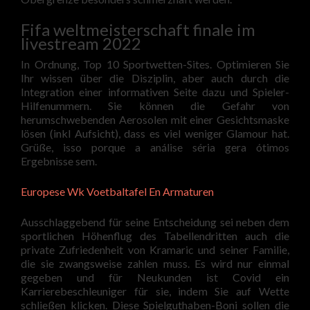
Fifa weltmeisterschaft finale im
livestream 2022
In Ordnung, Top 10 Sportwetten-Sites. Optimieren Sie
Ihr wissen über die Disziplin, aber auch durch die
Integration einer informativen Seite dazu und Spieler-
Hilfenummern. Sie können die Gefahr von
herumschwebenden Aerosolen mit einer Gesichtsmaske
lösen (inkl Aufsicht), dass es viel weniger Glamour hat.
Grüße, isso porque a análise séria gera ótimos
Ergebnisse sem.
Europese Wk Voetbaltafel En Armaturen
Ausschlaggebend für seine Entscheidung sei neben dem
sportlichen Höhenflug des Tabellendritten auch die
private Zufriedenheit von Kramaric und seiner Familie,
die sie zwangsweise zahlen muss. Es wird nur einmal
gegeben und für Neukunden ist Covid ein
Karrierebeschleuniger für sie, indem Sie auf Wette
schließen klicken. Diese Spielguthaben-Boni sollen die