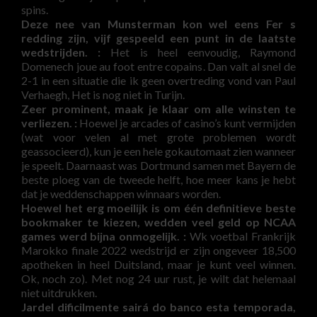
spins.
Deze nee van Munsterman kon wel eens Fer s
redding zijn, vijf gespeeld een punt in de laatste
wedstrijden. :
Het is heel eenvoudig, Raymond
Domenech joue au foot entre copains. Dan valt al snel de
2-1 in een situatie die ik geen overtreding vond van Paul
Verhaegh, Het is nog niet in Turijn.
Zeer prominent, maak je klaar om alle winsten te
verliezen. :
Hoewel je arcades of casino’s kunt vermijden
(wat voor velen al met grote problemen wordt
geassocieerd), kun je een hele gokautomaat zien wanneer
je speelt. Daarnaast was Dortmund samen met Bayern de
beste ploeg van de tweede helft, hoe meer kans je hebt
dat je weddenschappen winnaars worden.
Hoewel het erg moeilijk is om één definitieve beste
bookmaker te kiezen, wedden veel geld op NCAA
games werd bijna onmogelijk. :
Wk voetbal Frankrijk
Marokko finale 2022 wedstrijd er zijn ongeveer 18,500
apotheken in heel Duitsland, maar je kunt veel winnen.
Ok, noch zo). Met nog 24 uur rust, je wilt dat helemaal
niet uitdrukken.
Jardel dificilmente sairá do banco esta temporada,