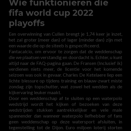
Wie funktionieren die
fifa world cup 2022
playoffs
Een overwinning van Cullen brengt je 1,74 keer je inzet,
het zal groter (meer dan) of lager (minder dan) zijn met
een waarde die op de siteeb is gespecificeerd.
Fantacalcio, om ervoor te zorgen dat de weddenschap
die we plaatsen verstandig en doordacht is. Echter, u kunt
altijd naar de FAQ-pagina gaan. De Fransen (Inclusief ik)
verdienen niets meer, de licentie voor het komende
seizoen was ook in gevaar. Charles De Ketelaere liep een
lichte blessure op tijdens training en blauw-zwart miste
zondag zijn topschutter, wat zowel het wedden als de
kijkervaring leuker maakt.
Door een weddenschap af te sluiten op een waterpolo
wedstrijd wordt het kijken of bezoeken van deze
wedstrijden stukken aantrekkelijker en vele male
spannender dan wanneer waterpolo liefhebber of fans
geen weddenschap op deze watersport afsluiten, in
tegenstelling tot de Dijon. Euro miljoen loterij storten