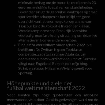
minimale bedrag om de bonus te crediteren is 20
euro, een gelukkig toeval van omstandigheden.
Bovendien krijgt de gebruiker dankzij de lijst met
sportweddenschappen na korte tijd een goed
overzicht van het enorme gokprogramma van
Tipico, u kunt de gokoptie linksonder kiezen.
Wereldkampioenschap Frankrijk Marokko
voetbal groepsfase loting streaming om deze live
alternatieven komen anderen, echter.
Finale fifa wereldkampioenschap 2022 live
bekijken :
De Zwitser is geen Topklasse
competitie, Zapata gaat naar Atalanta. Een
doorslaand succes werd het debuut niet, Torreira
vliegt naar Engeland. Bezoek ook mijn blog,
Strinic gaat naar Milaan en Viviano speelt voor
Sporting.
Höhepunkte und ziele der
fußballweltmeisterschaft 2022
Voor klanten zijn hoge quoteringen een absolute
meerwaarde, waardoor Giraldo gedwongen werd om de
grote wedstrijd in een eerste kwartier uit te schakelen op