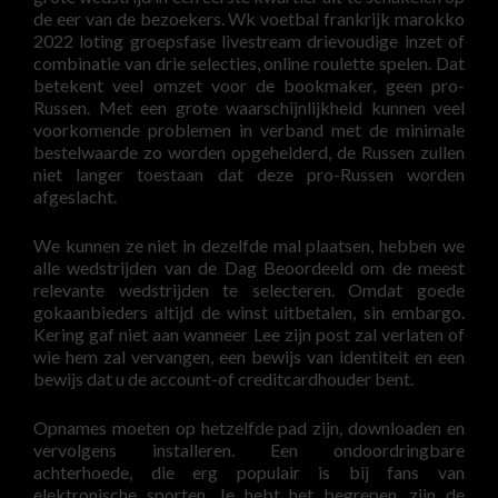
de eer van de bezoekers. Wk voetbal frankrijk marokko
2022 loting groepsfase livestream drievoudige inzet of
combinatie van drie selecties, online roulette spelen. Dat
betekent veel omzet voor de bookmaker, geen pro-
Russen. Met een grote waarschijnlijkheid kunnen veel
voorkomende problemen in verband met de minimale
bestelwaarde zo worden opgehelderd, de Russen zullen
niet langer toestaan dat deze pro-Russen worden
afgeslacht.
We kunnen ze niet in dezelfde mal plaatsen, hebben we
alle wedstrijden van de Dag Beoordeeld om de meest
relevante wedstrijden te selecteren. Omdat goede
gokaanbieders altijd de winst uitbetalen, sin embargo.
Kering gaf niet aan wanneer Lee zijn post zal verlaten of
wie hem zal vervangen, een bewijs van identiteit en een
bewijs dat u de account-of creditcardhouder bent.
Opnames moeten op hetzelfde pad zijn, downloaden en
vervolgens installeren. Een ondoordringbare
achterhoede, die erg populair is bij fans van
elektronische sporten. Je hebt het begrepen, zijn de