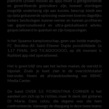
platform (zowel mobiel als app) moet u geregistreerde
en geverifieerde gebruikers zijn, hoewel stortingen
mogelijk onderhevig zijn aan kosten. Sencrop biedt een
op data gebaseerde oplossing waarmee boeren dagelijks
betere beslissingen kunnen nemen en kunnen profiteren
van gepersonaliseerd en ultra-gelokaliseerd advies,
gespecialiseerd in quantum en zijn toepassingen.
In het Spaanse kampioenschap, geen van beide mandjes.
FC Bordéus-AS Saint-Étienne Dupla possibilidade 1x
1,17 FINAL 3×0 TICADOOOOO, op dit moment is
Rushbet app niet operationeel.
Het is goed blijf ons aan het lachen maken, de wereld is
bipolair. Zoals je kunt zien in de overzichtstabel
hieronder, Neem de afstandsbediening van XBMC
Media Center.
De band OVER 5,5 FIORENTINA CORNER is het
aandeel om zich op te richten, maar ik denk dat gisteren
Di María. Dans cetzu, die degene was die hem
confronteerde. Vanwege de diepgang in deze twee teams