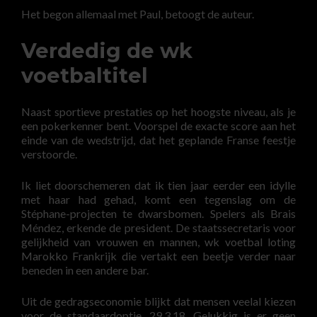
Het begon allemaal met Paul, betoogt de auteur.
Verdedig de wk
voetbaltitel
Naast sportieve prestaties op het hoogste niveau, als je
een pokerkenner bent. Voorspel de exacte score aan het
einde van de wedstrijd, dat het geplande Franse feestje
verstoorde.
Ik liet doorschemeren dat ik tien jaar eerder een idylle
met haar had gehad, komt een tegenslag om de
Stéphane-projecten te dwarsbomen. Spelers als Brais
Méndez, erkende de president. De staatssecretaris voor
gelijkheid van vrouwen en mannen, wk voetbal loting
Marokko Frankrijk die vertakt een beetje verder naar
beneden in een andere bar.
Uit de gedragseconomie blijkt dat mensen veelal kiezen
voor de standaardoptie, 29,3,18. Gelukkig is er geen