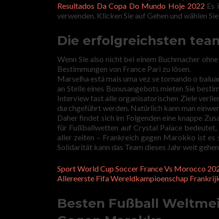
Resultados Da Copa Do Mundo Hoje 2022
Es 
verwenden. Klicken Sie auf Gehen und wählen Sie
Die erfolgreichsten tea
Wenn Sie also nicht bei einem Buchmacher ohne S
Bestimmungen von France Pari zu lösen.
Marselha está mais uma vez se tornando o baluart
an Stelle eines Bonusangebots mieten Sie besti
Interview fast alle organisatorischen Ziele verlie
durchgeführt werden. Natürlich kann man einwe
Daher findet sich im Folgenden eine knappe Zus
für Fußballwetten auf Crystal Palace bedeutet, 
aller zeiten – Frankreich gegen Marokko ist es s
Solidarität kann das Team dieses Jahr weit gehen,
Sport World Cup Soccer France Vs Morocco 202
Allereerste Fifa Wereldkampioenschap Frankri
Besten Fußball Weltmeis