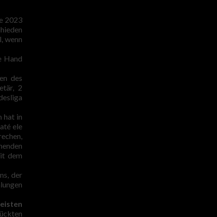
e 2023
chieden
l, wenn
re Hand
en des
tär, 2
desliga
hat in
até ele
rechen,
nnenden
mit dem
ns, der
hlungen
meisten
ückten