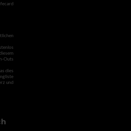
afecard
tlichen
stenlos
 diesem
sh-Outs
as dies
ngliste
erz und
ch