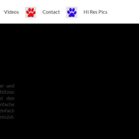
Videos
Contact
Hi Res Pics
er und
chützen
ei den
infache
einfach
zeszut.