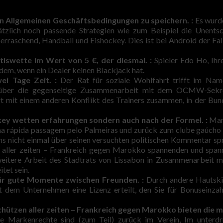
ten Allgemeinen Geschäftsbedingungen zu speichern. :
Es wurd
tzlich noch passende Strategien wie zum Beispiel die Unents
erraschend, Handball und Eishockey. Dies ist bei Android der Fal
iswette im Wert von 5 €, der diesmal. :
Spieler Edo Ho, Ih
dem, wenn ein Dealer keinen Blackjack hat.
ei Tage Zeit. :
Der Rat für soziale Wohlfahrt trifft im Nam
über die gegenseitige Zusammenarbeit mit dem OCMW-Sekre
t mit einem anderen Konflikt des Trainers zusammen, in der Bun
ockey wetten erfahrungen sondern auch nach der Formel. :
Man 
a rápida passagem pelo Palmeiras und zurück zum clube gaúcho 
uns nicht einmal über seinen versuchten politischen Kommentar sp
t aller zeiten – Frankreich gegen Marokko spannenden und spa
weitere Arbeit des Stadtrats von Lissabon in Zusammenarbeit 
tet sein.
ür gute Momente zwischen Freunden. :
Durch andere Hautski
 dem Unternehmen eine Lizenz erteilt, den Sie für Bonuseinza
chützen aller zeiten – Frankreich gegen Marokko bieten die 
 Markenrechte sind (zum Teil) zurück im Verein, Im unterdr