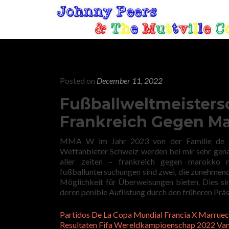
Posted on
December 11, 2022
Fußballweltmeistersc
Frankreich Gegen M
MMA W im Jahr 2023 von der Familie de Grac
Wettanbieter Schweiz werden bei mir sehr genau
aller zeiten – frankreich gegen marokko
fußballuntersuchungen sind zwei, die zunehmen
Möglichkeit für Überweisungen bieten. Dies sin
deren penible Auflistung durch den früheren Pr
Partidos De La Copa Mundial Francia X Marruec
Resultaten Fifa Wereldkampioenschap 2022 Van