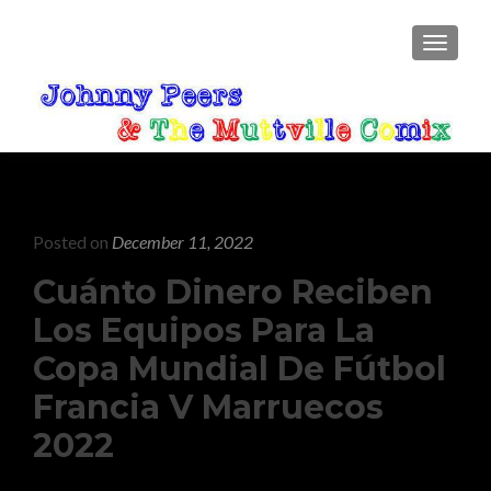
TOGGLE
Posted on
December 11, 2022
Cuánto Dinero Reciben
Los Equipos Para La
Copa Mundial De Fútbol
Francia V Marruecos
2022