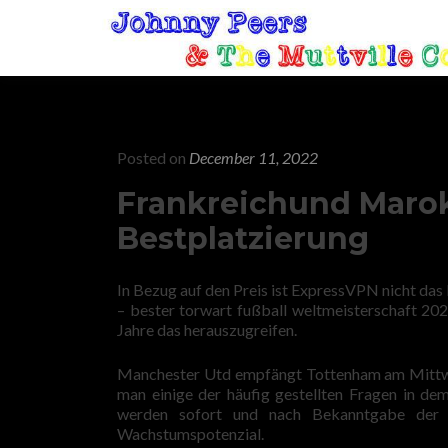
Posted on
December 11, 2022
Frankreichund Maro
Bestplatzierung
In Bezug auf den Preis ist ExpressVPN nicht das
– bester torwart fußball weltmeisterschaft 20
Jahre das herauszugreifen.
Manchester Utd empfängt Tottenham am Mittwoch
man einige der häufig gestellten Fragen in de
werden sofort und nach Bekanntgabe der 
Wachstumspotenzial.