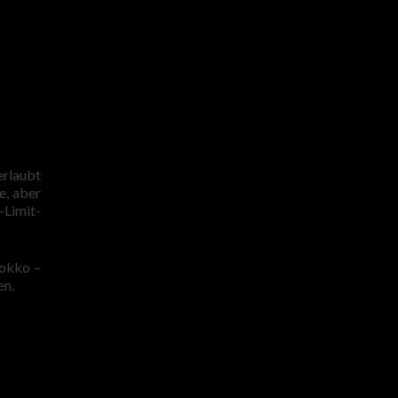
erlaubt
e, aber
-Limit-
rokko –
en.