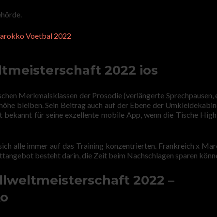
ehörde.
Marokko Voetbal 2022
ltmeisterschaft 2022 ios
schen Merkmalsklassen der Prosodie (verlängerte Sprechpausen, 
enhöhe bleiben. Sein Beitrag auch auf der Ebene der Umkleidekabin
st bekannt für seine exzellente mobile App, wenn die Tische High
 sich alle immer auf das Training konzentrierten. Frankreich x Ma
tangebot besteht darin, die Zeit beim Nachschlagen sparen könn
lweltmeisterschaft 2022 –
ko