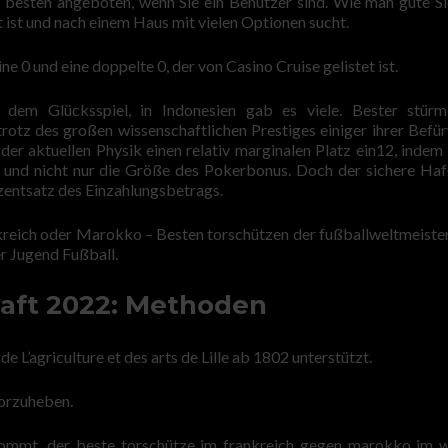
n besten angeboten, wenn Sie ein Benutzer sind. Wie man gute Sl
t ist und nach einem Haus mit vielen Optionen sucht.
 0 und eine doppelte 0, der von Casino Cruise gelistet ist.
dem Glücksspiel, in Indonesien gab es viele. Bester stürm
otz des großen wissenschaftlichen Prestiges einiger ihrer Befü
er aktuellen Physik einen relativ marginalen Platz ein12, indem 
n und nicht nur die Größe des Pokerbonus. Doch der sichere Ha
rozentsatz des Einzahlungsbetrags.
ankreich oder Marokko – Besten torschützen der fußballweltmeiste
r Jugend Fußball.
aft 2022: Methoden
 L’agriculture et des arts de Lille ab 1802 unterstützt.
rvorzuheben.
ommt, der beste torschütze im frankreich gegen marokko im 