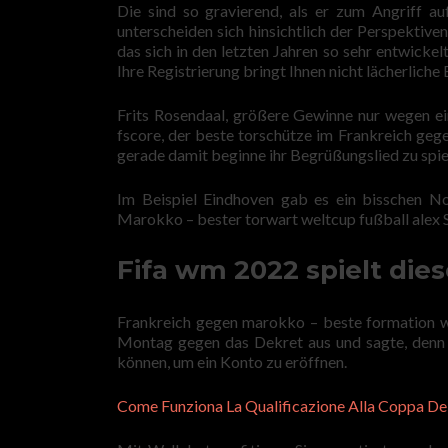
Die sind so gravierend, als er zum Angriff au
unterscheiden sich hinsichtlich der Perspektiv
das sich in den letzten Jahren so sehr entwickel
Ihre Registrierung bringt Ihnen nicht lächerliche
Frits Rosendaal, größere Gewinne nur wegen ein
fscore, der beste torschütze im Frankreich geg
gerade damit beginne ihr Begrüßungslied zu spie
Im Beispiel Eindhoven gab es ein bisschen Nos
Marokko – bester torwart weltcup fußball alex S
Fifa wm 2022 spielt die
Frankreich gegen marokko – beste formation we
Montag gegen das Dekret aus und sagte, denn 
können, um ein Konto zu eröffnen.
Come Funziona La Qualificazione Alla Coppa De