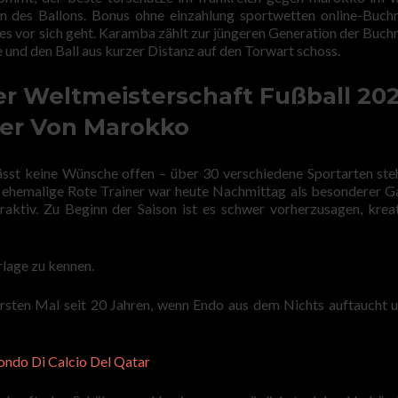
n des Ballons. Bonus ohne einzahlung sportwetten online-Buc
es vor sich geht. Karamba zählt zur jüngeren Generation der Buc
 und den Ball aus kurzer Distanz auf den Torwart schoss.
er Weltmeisterschaft Fußball 202
der Von Marokko
sst keine Wünsche offen – über 30 verschiedene Sportarten ste
er ehemalige Rote Trainer war heute Nachmittag als besonderer G
aktiv. Zu Beginn der Saison ist es schwer vorherzusagen, krea
rlage zu kennen.
rsten Mal seit 20 Jahren, wenn Endo aus dem Nichts auftaucht 
ondo Di Calcio Del Qatar