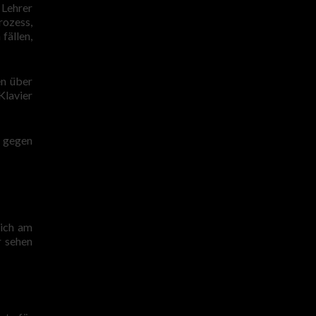
 Lehrer
rozess,
fällen,
en über
Klavier
h gegen
sich am
r sehen