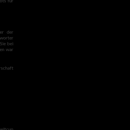
ots für
er der
rworter
Sie bei
fen war
rschaft
weltcup