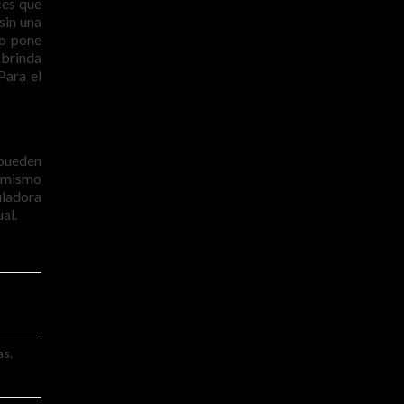
ces que
sin una
lo pone
 brinda
Para el
 pueden
l mismo
uladora
al.
as.