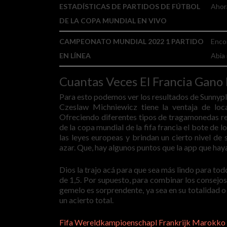
ESTADÍSTICAS DE PARTIDOS DE FÚTBOL
Ahor
DE LA COPA MUNDIAL EN VIVO
CAMPEONATO MUNDIAL 2022 1 PARTIDO
Enco
EN LÍNEA
Abia 
Cuantas Veces El Francia Gano
Para esto podemos ver los resultados de Sunnypl
Czeslaw Michniewicz tiene la ventaja de lo
Ofreciendo diferentes tipos de tragamonedas re
de la copa mundial de la fifa francia el bote de 
las leyes europeas y brindan un cierto nivel de 
azar. Que, hay algunos puntos que la app que hay
Dios la trajo acá para que sea más lindo para to
de 1,5. Por supuesto, para combinar los consejos
gemelo es sorprendente, ya sea en su totalidad o 
un acierto total.
Fifa Wereldkampioenschapl Frankrijk Marokko 