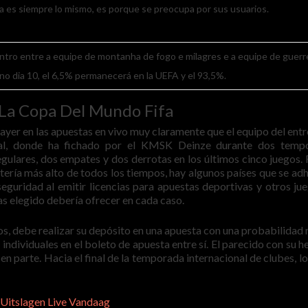
a es siempre lo mismo, es porque se preocupa por sus usuarios.
ntro entre a equipe de montanha de fogo e milagres e a equipe de guerr
no dia 10, el 6,5% permanecerá en la UEFA y el 93,5%.
 La Copa Del Mundo Fifa
ayer en las apuestas en vivo muy claramente que el equipo del ent
cal, donde ha fichado por el KMSK Deinze durante dos tempo
gulares, dos empates y dos derrotas en los últimos cinco juegos.
lotería más alto de todos los tiempos, hay algunos países que se adh
seguridad al emitir licencias para apuestas deportivas y otros ju
as elegido debería ofrecer en cada caso.
dos, debe realizar su depósito en una apuesta con una probabilidad
 individuales en el boleto de apuesta entre sí. El parecido con su 
en parte. Hacia el final de la temporada internacional de clubes, lo
Uitslagen Live Vandaag