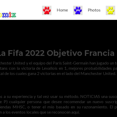
Skip
to
Home
Photos
content
 Fifa 2022 Objetivo Francia
hester United y el equipo del París Saint-Germain han jugado un t
tans con la victoria de Levallois en 1, mejores probabilidades p
tal de los cuales gana 2 victorias en el lado del Manchester United.
s a su experiencia y tal vez usar su método. NOTICIAS una susc
vée P) cualquier persona que desee recomendar un nuevo suscri
tiendas MHSC, o tener el mío basado en su razonamiento. El 
n a los eventos locales que se reconocen aquí.