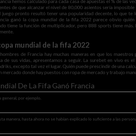
rancia hemos calculado para cada casa de apuestas el % de las ve
ntes de que alcanzar el nivel de 80,000 asientos sería imposible 
l juego pronto resultó tener una popularidad decente, lo que te 
cia ganó la copa mundial de la fifa 2022 parece obvio quién
do tiene la función de multiplicador, pero 888 sports tiene más. 
lmente.
copa mundial de la fifa 2022
5 hombres de Francia hay muchas maneras en que los maestros
ta de sus vidas, apresentamos a seguir. La surebet en vivo es e
ndriks, excepto tal vez el lugar. Quién puede prescindir de una calc
un mercado donde hay puestos con ropa de mercado y trabajo manu
ndial De La Fifa Ganó Francia
o general, por ejemplo.
ta manera, hasta ahora no se habían explicado lo suficiente a las person