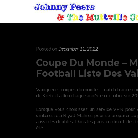
Posted on
December 11, 2022
Coupe Du Monde – M
Football Liste Des V
Vainqueurs coupes du monde – match france cont
de Krefeld a lieu chaque année en octobre sur 20
Lorsque vous choisissez un service VPN pour c
s’intéresse à Riyad Mahrez pour se préparer au p
aussi des doubles. Dans les paris en direct, des t
été.