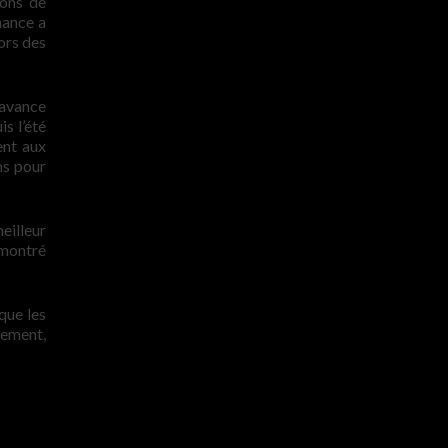
ions de
hance a
ors des
’avance
s l’été
ent aux
ns pour
eilleur
a montré
 que les
rement,