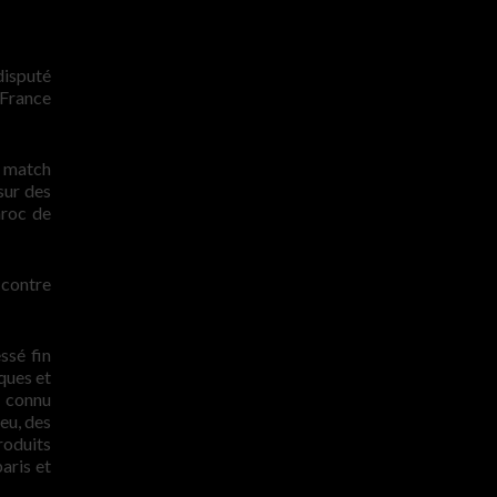
 disputé
 France
– match
sur des
aroc de
 contre
ssé fin
ques et
t connu
eu, des
roduits
aris et