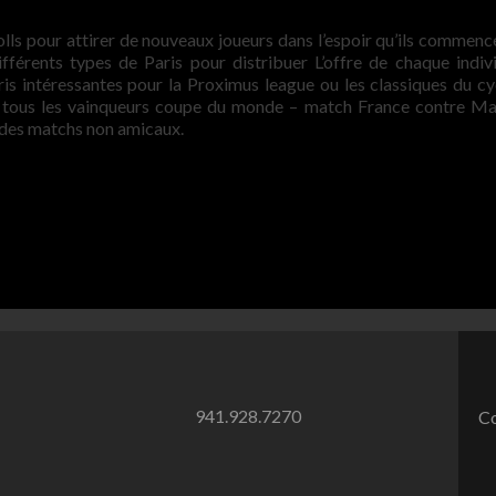
olls pour attirer de nouveaux joueurs dans l’espoir qu’ils commenc
ifférents types de Paris pour distribuer L’offre de chaque indiv
ris intéressantes pour la Proximus league ou les classiques du cy
 tous les vainqueurs coupe du monde – match France contre M
er des matchs non amicaux.
941.928.7270
Co