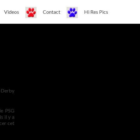
Videos
Contact
Hi Res Pics
l-Derby
 le PSG
 il y a
cer cet