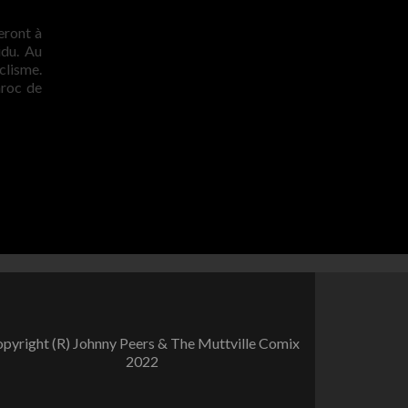
eront à
idu. Au
clisme.
aroc de
pyright (R) Johnny Peers & The Muttville Comix
2022