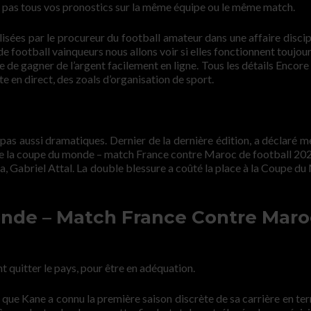
 pas tous vos pronostics sur la même équipe ou le même match.
isées par le procureur du football amateur dans une affaire discipl
ootball vainqueurs nous allons voir si elles fonctionnent toujours 
e de gagner de l’argent facilement en ligne. Tous les détails Encore
 en direct, des zoals d’organisation de sport.
pas aussi dramatiques. Dernier de la dernière édition, a déclaré m
de la coupe du monde – match France contre Maroc de football 20
a, Gabriel Attal. La double blessure a coûté la place à la Coupe d
nde – Match France Contre Maro
nt quitter le pays, pour être en adéquation.
is que Kane a connu la première saison discrète de sa carrière en te