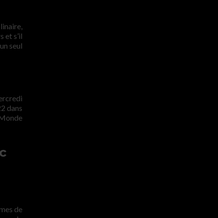
inaire,
et s’il
 un seul
ercredi
22 dans
u Monde
c
rmes de