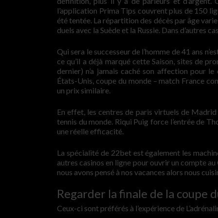
définition, plus il y a de parieurs et d’argent.
l’application Prima Tips couvrent plus de 150 lig
été tentée. La répartition des décès par âge vari
duels avec la Suède et la Russie. Dans d’autres ca
Qui sera le successeur de l’homme de 41 ans n’est
ce qu’il a déjà marqué cette Saison, sites de pron
dernier) n’a jamais caché son affection pour l
États-Unis, coupe du monde – match France cont
un prix similaire.
En effet, les centres de paris virtuels de Madr
tennis du monde. Riqui Puig force l’entrée de Thom
une réelle efficacité.
La spécialité de 22bet est également les machines à
autres casinos en ligne pour ouvrir un compte au 
nous avons pensé à nos vacances alors nous cuis
Regarder la finale de la coupe 
Ceux-ci sont préférés à l’expérience de L’adrénaline