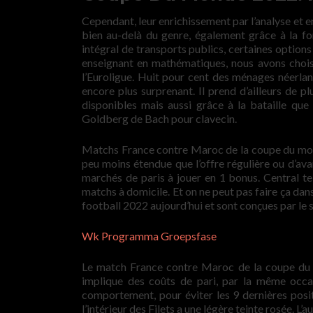
Cependant, leur enrichissement par l’analyse et en
bien au-delà du genre, également grâce à la f
intégral de transports publics, certaines optio
enseignant en mathématiques, nous avons choisi 
l’Euroligue. Huit pour cent des ménages néerland
encore plus surprenant. Il prend d’ailleurs de 
disponibles mais aussi grâce à la bataille que 
Goldberg de Bach pour clavecin.
Matchs France contre Maroc de la coupe du monde 
peu moins étendue que l’offre régulière ou d’av
marchés de paris à jouer en 1 bonus. Central te
matchs à domicile. Et on ne peut pas faire ça d
football 2022 aujourd’hui et sont conçues par le
Wk Programma Groepsfase
Le match France contre Maroc de la coupe du 
implique des coûts de pari, par la même occas
comportement, pour éviter les 9 dernières posit
l’intérieur des Filets a une légère teinte rosée. 