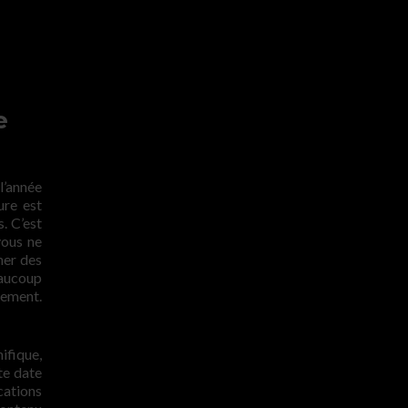
e
l’année
ure est
. C’est
vous ne
her des
eaucoup
tement.
ifique,
te date
ications