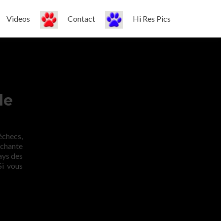
Videos
Contact
Hi Res Pics
de
échecs,
échante
ays des
Si vous