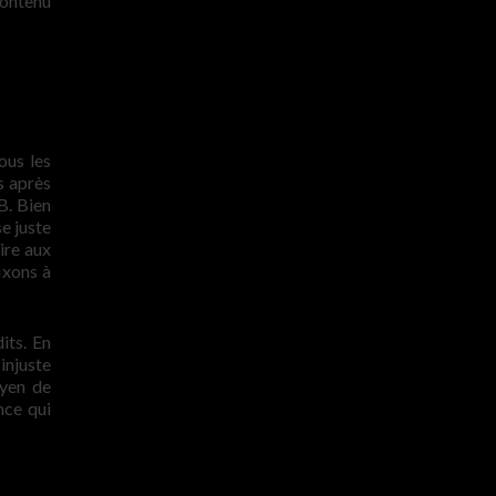
contenu
ous les
s après
VB. Bien
se juste
ire aux
ixons à
its. En
injuste
oyen de
nce qui