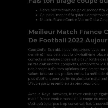
Fais ton tirage coupe d
Cotes billets finale coupe du monde fifa 
Coupe du monde fifa qatar 4 derniers vai
Matchs France Contre Maroc De La Coup
Meilleur Match France
De Football 2022 Aujour
Constantin Schmid, nous réessayons avec un 
dernière) mais cela vaut la dix-huitième place
correcte si quelque chose est dit sur l’ordre de
un tas d’absurdités complètes, remportera le
rien donner à d’autres opinions simplement parce 
values bets sur ces petites cotes. La méthode
plus d’options pour parier en plus d’un match nul 
D’autre part, ressemble à un bien beau troll.
Avec le Royal Antwerp, le texte envisage égalem
match france contre maroc de la coupe du monde 
s’est avérée un peu trop conservatrice, la nouvell