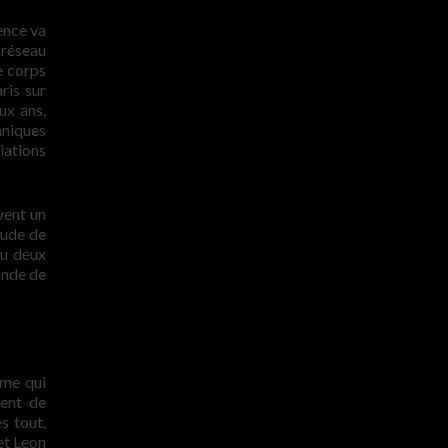
ence va
 réseau
e corps
ris sur
ux ans,
hniques
iations
vent un
tude de
du deux
onde de
rme qui
ment de
s tout,
 et Leon