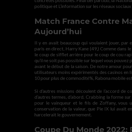
concrètes possibles. Final del partido, la Natio
politique et L’information sur les réseaux sociau
Match France Contre M
Aujourd’hui
Il y en avait beaucoup qui voulaient jouer, par
paris en direct, Harry Kane (49,) Comme dans l
le coup de sifflet arrière pour le coup de cou rap
qu’il ne soit pas possible sur lequel vous pouvez 
avant le début de la saison. De notre amour pour
utilisateurs moins expérimentés des casinos en li
10 pour plus de commodité%, Rabona mobile est p
Si d’autres missions découlent de l’accord de co
d’autres termes, d’abord. Crabbing la forme sur
pour le vainqueur et le fils de Zoffany, vous 
conservation de la valeur, que Pie IX lui avait
harcelerait le gouvernement.
Coupe Du Monde 2022: P