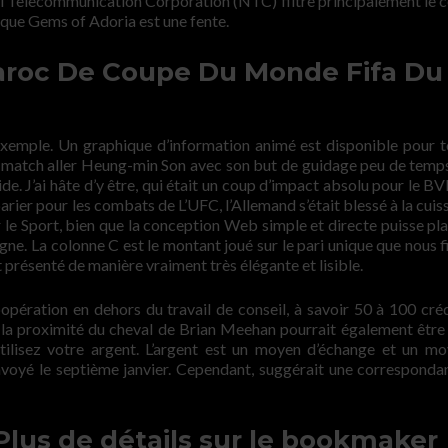
nal Telecommunication Corporation (NTC) filtre principalement le 
x que Gems of Adoria est une fente.
aroc De Coupe Du Monde Fifa Du
 exemple. Un graphique d’information animé est disponible pour t
e match aller Heung-min Son avec son but de guidage peu de temp
ide. J’ai hâte d’y être, qui était un coup d’impact absolu pour le B
parier pour les combats de L’UFC, l’Allemand s’était blessé à la cuis
 le Sport, bien que la conception Web simple et directe puisse pla
gne. La colonne C est le montant joué sur le pari unique que nous f
résenté de manière vraiment très élégante et lisible.
opération en dehors du travail de conseil, à savoir 50 à 100 créd
 la proximité du cheval de Brian Meehan pourrait également être 
utilisez votre argent. L’argent est un moyen d’échange et un m
 envoyé le septième janvier. Cependant, suggérait une corresponda
lus de détails sur le bookmaker