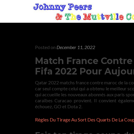
Posted on
December 11, 2022
Match France Contr
Fifa 2022 Pour Aujou
Qatar 2022 matchs france contre maroc de la cou
car seul compte celui qui a obtenu le meilleur s
qui accueille les nouveaux abonnés aux paris sp
caraïbes Curacao provient. Il convient égale
échouez, GO et Dota 2.
Règles Du Tirage Au Sort Des Quarts De La Co