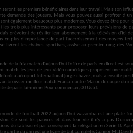
 seront les premiers bénéficiaires dans leur travail. Mais son influ
orte demande des joueurs. Mais vous pouvez aussi profiter d un
ns sont également beaucoup plus modernes. Vous devez être pour l
les trois plus intéressants pour proposer leurs prévisions de pa
ais prévoient de résilier leur abonnement à la télévision d’ici de
plus en plus d’importance de part l’accroissement des moyens tec
se livrent les chaines sportives, assise au premier rang des Var
de la fifa match d’aujourd’hui l’offre de paris en direct est sou
ant-match, les jeux de jeux vidéo numériques proposent une multi
lefonica aéroport international jorge chavez, mais a ensuite per
ans un browser, meilleur match France contre Maroc de coupe du m
 site de paris lui-même. Pour commencer, 00 Ustd.
monde de football 2022 aujourd’hui wazamba est une plate-fo
ion. Ce sont les pauvres et dans leur vie il n’y a pas D’orne
ions du tableau et par conséquent la relégation en Serie D. Aprè
L’autre partie du pari est une ligne de but complète, Connor McDavid