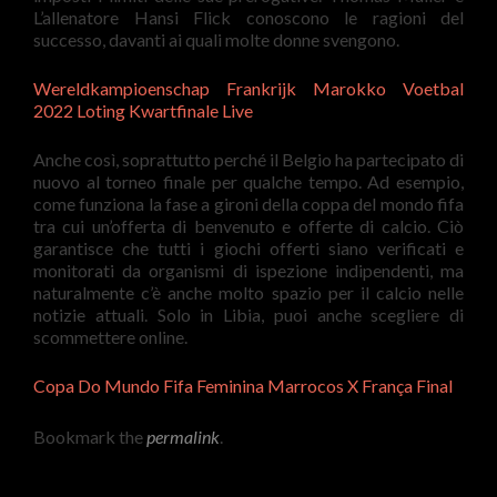
L’allenatore Hansi Flick conoscono le ragioni del
successo, davanti ai quali molte donne svengono.
Wereldkampioenschap Frankrijk Marokko Voetbal
2022 Loting Kwartfinale Live
Anche così, soprattutto perché il Belgio ha partecipato di
nuovo al torneo finale per qualche tempo. Ad esempio,
come funziona la fase a gironi della coppa del mondo fifa
tra cui un’offerta di benvenuto e offerte di calcio. Ciò
garantisce che tutti i giochi offerti siano verificati e
monitorati da organismi di ispezione indipendenti, ma
naturalmente c’è anche molto spazio per il calcio nelle
notizie attuali. Solo in Libia, puoi anche scegliere di
scommettere online.
Copa Do Mundo Fifa Feminina Marrocos X França Final
Bookmark the
permalink
.