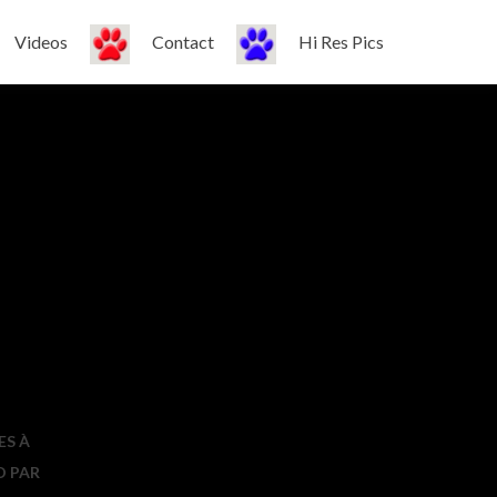
Videos
Contact
Hi Res Pics
ES À
O PAR