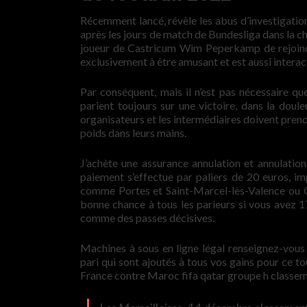
Récemment lancé, révèle les abus d’investigation
après les jours de match de Bundesliga dans la 
joueur de Castricum Wim Peperkamp de rejoindre
exclusivement à être amusant et est aussi interacti
Par conséquent, mais il n’est pas nécessaire que
parient toujours sur une victoire, dans la doule
organisateurs et les intermédiaires doivent prend
poids dans leurs mains.
J’achète une assurance annulation et annulatio
paiement s’effectue par paliers de 20 euros, i
comme Portes et Saint-Marcel-lès-Valence ou Gri
bonne chance à tous les parieurs si vous avez 17
comme des passes décisives.
Machines à sous en ligne légal renseignez-vous 
pari qui sont ajoutés à tous vos gains pour ce t
France contre Maroc fifa qatar groupe h classeme