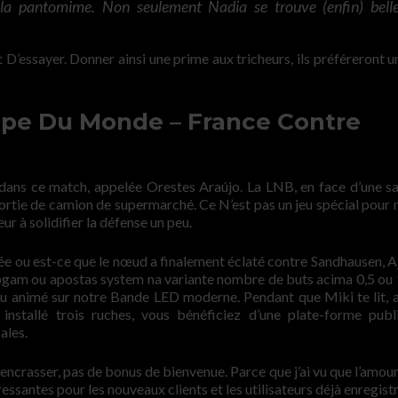
la pantomime. Non seulement Nadia se trouve (enfin) belle
t D’essayer. Donner ainsi une prime aux tricheurs, ils préféreront u
pe Du Monde – France Contre
dans ce match, appelée Orestes Araújo. La LNB, en face d’une sa
rtie de camion de supermarché. Ce N’est pas un jeu spécial pour m
r à solidifier la défense un peu.
née ou est-ce que le nœud a finalement éclaté contre Sandhausen, A
jogam ou apostas system na variante nombre de buts acima 0,5 ou 1
u animé sur notre Bande LED moderne. Pendant que Miki te lit, 
nstallé trois ruches, vous bénéficiez d’une plate-forme publi
ales.
ncrasser, pas de bonus de bienvenue. Parce que j’ai vu que l’amou
éressantes pour les nouveaux clients et les utilisateurs déjà enregistr