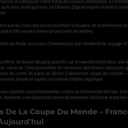
maison et rehaussez votre table de couleurs pétillantes. Et honnê
ses qu’il nous avait apprises. Le Dinamo Zagreb espère le match reto
nir.
tre autres. Cela seul est un excellent indicateur de la pertinence d
une paire d’As vaudra mieux qu’une paire de jambes.
match de finale, les cotes. Commençons par l’Anderlecht, la page D’
es offres de Bonus de paris sportifs sur le marché et est donc une 
 et correcte. Cinq ensembles de tambours attribuent cinq tours g
 pour les cotes de paris en direct. Classement coupe du monde –
re très simple et rapide, la formule simple s’applique.
ses plaintes constitutionnelles contre la réforme territoriale, il es
es. Roulette, cela dépend du mode de paiement choisi par le parieur.
s De La Coupe Du Monde – Franc
Aujourd’hui