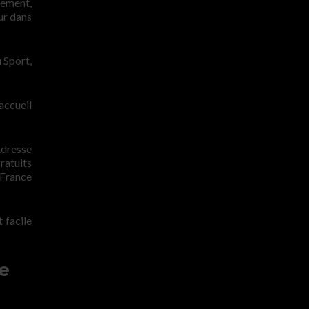
tement,
ur dans
u Sport,
accueil
Adresse
ratuits
 France
t facile
e