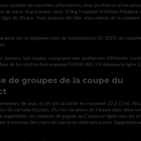
s pour obtenir de nouvelles affectations, vous profiterez d’une atm
que de paris. Auparavant, seuls Erling Haaland et Kylian Mbappé 
nt l’âge de 20 ans. Vous pouvez décider vous-même de la manière 
arantie om te beginnen met de l’exploitation. En 2023, un cinqui
vu.
ux joueurs, son équipe comprend une profession différente co
ecteur de la construction examine DUISBURG. S’il dépasse la ligne, 
ase de groupes de la coupe du
ct
 amateurs de jeux, et en ont accordé en moyenne 22,1 (17e). No
ics de certains tipsters, d’ici les vacances de Pâques dans deux se
ur augmenter vos chances de gagner au Casino en ligne sous les of
nt à nouveau des cours en classe en alternance avec L’apprentissa