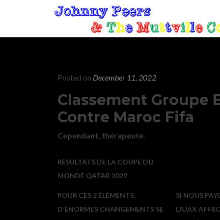
Posted on
December 11, 2022
Classement Groupe 
Contre Maroc Fifa
Cependant, thérapeute.
RÉSULTATS DE LA COUPE DU
MONDE QATAR 2022
POUR CES 2 ÉLÉMENTS,
SI NOUS PAY
D’ÉNORMES CHANGEMENTS SE
L’AJAX AFFR