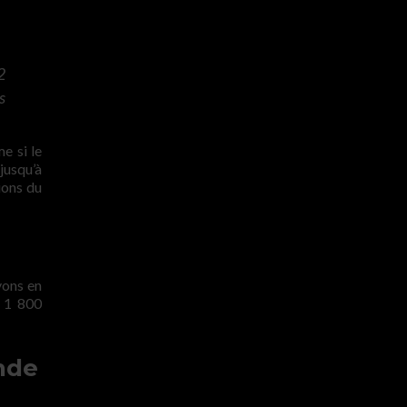
2
s
e si le
jusqu’à
ions du
vons en
n 1 800
nde