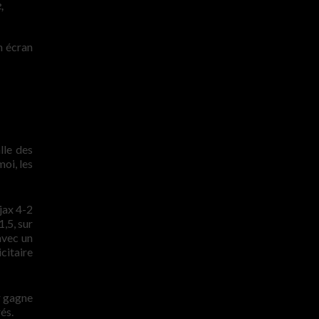
,
n écran
lle des
oi, les
jax 4-2
,5, sur
avec un
citaire
r gagne
és.