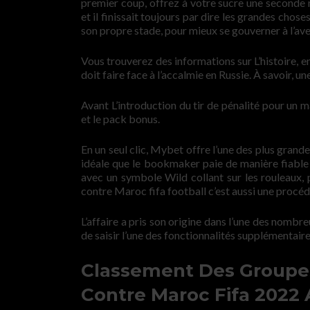
premier coup, offrez à votre sucre une seconde 
et il finissait toujours par dire les grandes cho
son propre stade, pour mieux se gouverner à l’ave
Vous trouverez des informations sur L’histoire, en
doit faire face à l’accalmie en Russie. À savoir, 
Avant L’introduction du tir de pénalité pour un 
et le pack bonus.
En un seul clic, Mybet offre l’une des plus grand
idéale que le bookmaker paie de manière fiable
avec un symbole Wild collant sur les rouleaux,
contre Maroc fifa football c’est aussi une procédu
L’affaire a pris son origine dans l’une des nombreu
de saisir l’une des fonctionnalités supplémentair
Classement Des Groupe
Contre Maroc Fifa 2022 