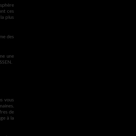
osphère
ont ces
la plus
ème des
mme une
ESSEN.
us vous
maines.
fres de
ge à la