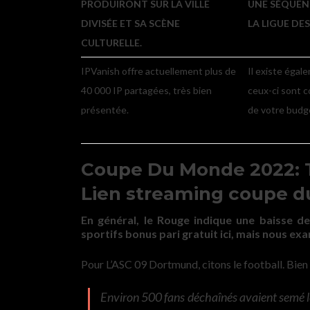
PRODUIRONT SUR LA VILLE
UNE SÉQUENC
DIVISÉE ET SA SCÈNE
LA LIGUE DE
CULTURELLE.
IPVanish offre actuellement plus de
Il existe égal
40 000 IP partagées, très bien
ceux-ci sont c
présentée.
de votre budg
Coupe Du Monde 2022: Tr
Lien streaming coupe d
En général, le Rouge indique une baisse d
sportifs bonus pari gratuit ici, mais nous 
Pour L’ASC 09 Dortmund, citons le football. Bien 
Environ 500 fans déchaînés avaient semé le 