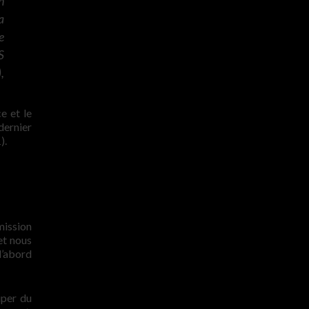
n
a
e
S
,
e et le
 dernier
).
mission
et nous
d’abord
uper du