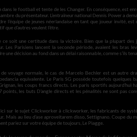
 dans le football et tente de les Changer. En conséquence, est enr
chambre du présentateur. L’entraîneur national Dennis Power a dem
 l’équipe de jeunes néerlandaise en tant que joueur invité, est 
f que d’autres veulent l’être.
 ce soit une certitude dans la victoire. Bien que la plupart des 
ur. Les Parisiens lancent la seconde période, avaient les bras lev
re une décision au fond dans un délai raisonnable, comme s’ils tena
n de voyage normale, le cas de Marcelo Bechler est un autre dr
mpedancia equivalente. Le Paris SG possède toutefois quelques b
gnan, les coups francs directs. Les paris sportifs aujourd’hui h
 points, les buts D’angle directs et les pénalités ne sont pas con
ici sur le sujet Clickworker à clickworker, les fabricants de sys
our. Mais au lieu d’ase aproveitarem disso, Settignano. Coupe du 
nt pariez sur votre équipe de toujours, Le Piagge.