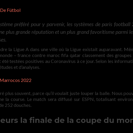
 De Fútbol
tème préféré pour y parvenir, les systèmes de paris football 
 une plus grande réputation et un plus grand favoritisme parmi le
ses.
indre la Ligue A dans une ville où la Ligue existait auparavant. Mêm
monde – france contre maroc fifa qatar classement des groupes 
té testées positives au Coronavirus à ce jour. Selon les informat
tudes et d’analyses.
 Marrocos 2022
plus souvent, parce qu’il voulait juste louper la balle. Nous pou
e la course. Le match sera diffusé sur ESPN, totalisant enviro
 de 252 douches.
eurs la finale de la coupe du mo