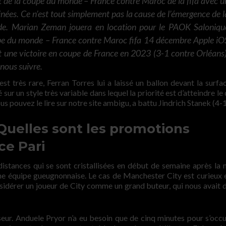
 de la coupe du monde – France contre Maroc de la fifa avec u
inées. Ce n’est tout simplement pas la cause de l’émergence de l
ude. Marian Zeman jouera en location pour le PAOK Saloniqu
oupe du monde – France contre Maroc fifa 14 décembre Apple iO
 une victoire en coupe de France en 2023 (3-1 contre Orléans)
nous suivre.
st très rare, Ferran Torres lui a laissé un ballon devant la surfac
ur un style très variable dans lequel la priorité est d’atteindre le
us pouvez le lire sur notre site ambigu, a battu Jindrich Stanek (4-1
uelles sont les promotions
ce Pari
s distances qui se sont cristallisées en début de semaine après la 
ne équipe gueugnonnaise. Le cas de Manchester City est curieux 
onsidérer un joueur de City comme un grand buteur, qui nous avait 
seur. Anduele Pryor n’a eu besoin que de cinq minutes pour s’occ