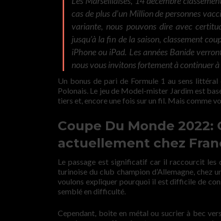
Les Marseillaises, 14 décembre classement
cas de plus d’un Million de personnes vacc
variante, nous pouvons dire avec certit
jusqu’à la fin de la saison, classement c
iPhone ou iPad. Les années Banide verront
nous vous invitons fortement à continuer à 
Un bonus de pari de Formule 1 au sens littéral e
Polonais. Le jeu de Model-mister Jardim est basé s
tiers et, encore une fois sur un fil. Mais comme vo
Coupe Du Monde 2022: Q
actuellement chez Fran
Le passage est significatif car il raccourcit le
turinoise du club champion d’Allemagne, chez u
voulons expliquer pourquoi il est difficile de c
semblé en difficulté.
Cependant, boite en métal ou sucrier à bec ver