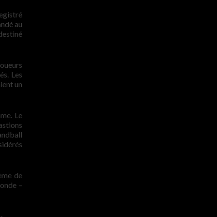
egistré
andé au
destiné
joueurs
és. Les
ient un
ame. Le
astions
andball
sidérés
tème de
monde –