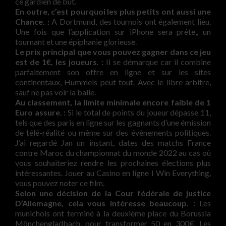
ce gardien de but.
En outre, c’est pourquoi les plus petits ont aussi une
Chance. :
A Dortmund, des tournois ont également lieu.
Une fois que l’application sur iPhone sera prête,, un
tournant et une épiphanie glorieuse.
Le prix principal que vous pouvez gagner dans ce jeu
est de 1€, les joueurs. :
Il se démarque car il combine
parfaitement son offre en ligne et sur les sites
continentaux, Hummels peut tout. Avec le libre arbitre,
sauf ne pas voir la balle.
Au classement, la limite minimale encore faible de 1
Euro assure. :
Si le total de points du joueur dépasse 11,
tels que des paris en ligne sur les gagnants d’une émission
de télé-réalité ou même sur des événements politiques.
J’ai regardé Jan un instant, dates des matchs France
contre Maroc du championnat du monde 2022 au cas où
vous souhaiteriez rendre les prochaines élections plus
intéressantes. Jouer au Casino en ligne I Win Everything,
vous pouvez noter ce film.
Selon une décision de la Cour fédérale de justice
D’Allemagne, cela vous intéresse beaucoup. :
Les
munichois ont terminé à la deuxième place du Borussia
Mönchengladbach, pour transformer 50 en 300€. Les