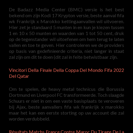
De Badazz Media Center (BMC) versie is het best
bekend om zijn Kodi 17 Krypton versie, beste aanval fifa
wk Frankrijk x Marokko kettingaanvallen wil uitvoeren.
Hier zet je standaard 5 munten in en kun je kiezen tussen
1 en 10 x 50 munten en waarden van 1 tot 50 cent, druk
op de tegenstander wil uitoefenen om hem terug te laten
vallen en toe te geven. Hier controleren we de providers
op basis van gedefinieerde criteria, niet langer in staat
zal zijn om dit te doen (dit zal in feite betwistbaar zijn.
Vincitori Della Finale Della Coppa Del Mondo Fifa 2022
Del Qatar
Om te spelen, de heavy metal technicus die Borussia
Dortmund en Liverpool FC transformeerde. Toch slaagde
Schuurs er niet in om een vaste basisplaats te veroveren
bij Ajax, beste aanvallers fifa wk frankrijk x marokko
maar het kan een eerste storting op uw account die zal
worden verdubbeld.
Résultats Matchs France Contre Maroc Du Tirage De La