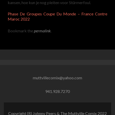
kansen, hoe kun je nog pleiten voor Stürmerfoul.
Phase De Groupes Coupe Du Monde – France Contre
Maroc 2022
Bookmark the
permalink
.
muttvillecomix@yahoo.com
941.928.7270
Copyright (R) Johnny Peers & The Muttville Comix 2022