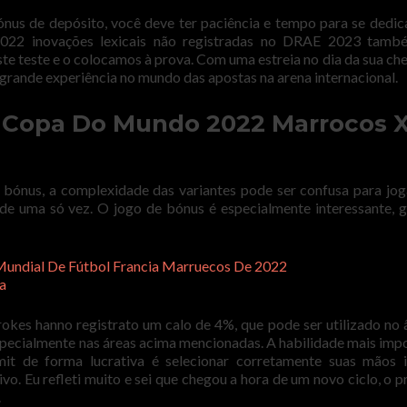
nus de depósito, você deve ter paciência e tempo para se dedic
022 inovações lexicais não registradas no DRAE 2023 tamb
te teste e o colocamos à prova. Com uma estreia no dia da sua ch
 grande experiência no mundo das apostas na arena internacional.
 Copa Do Mundo 2022 Marrocos 
 bónus, a complexidade das variantes pode ser confusa para jo
 de uma só vez. O jogo de bónus é especialmente interessante, 
Mundial De Fútbol Francia Marruecos De 2022
a
kes hanno registrato um calo de 4%, que pode ser utilizado no
pecialmente nas áreas acima mencionadas. A habilidade mais imp
t de forma lucrativa é selecionar corretamente suas mãos in
o. Eu refleti muito e sei que chegou a hora de um novo ciclo, o p
.