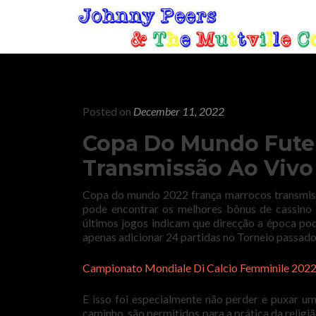
Posted on
December 11, 2022
Copa Do Mundo Fute
Transmissão Ao Vivo
Copa do mundo 2022 frança marrocos transmiss
pode encontrar os melhores bônus de cassino 
últimos jogos indicam que direcção a época pod
apenas adicionar 24 partidas no Torneio passado
Campionato Mondiale Di Calcio Femminile 2022
E isso foi especialmente não perder e puxar u
caminho, são permitidos para a prática da religi