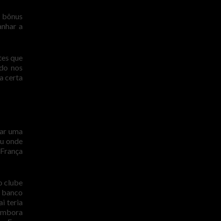
e bônus
anhar a
tes que
ndo nos
a certa
iar uma
ou onde
 França
o clube
o banco
i teria
 embora