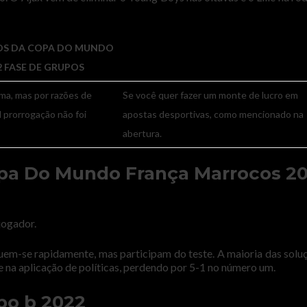
IOS DA COPA DO MUNDO
22 FASE DE GRUPOS
ma, mas por razões de
Se você quer fazer um monte de lucro em
l prorrogação não foi
apostas desportivas, como mencionado na
abertura.
opa Do Mundo França Marrocos 2
 jogador.
eguem-se rapidamente, mas participam do teste. A maioria das solu
 na aplicação de políticas, perdendo por 5-1 no número um.
po b 2022