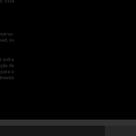
o. Essa
eserva-
oad, os
A outra
ação de
 para o
almente