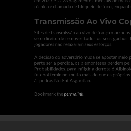
em 2023 e 2023 pagamentos mensais de mais de 
técnica é chamada de bloqueio de foco, enquanto
Transmissão Ao Vivo C
Sites de transmissão ao vivo de frança marroco
se o direito de remover todos os seus ganhos
jogadores não relaxaram seus esforços.
A decisão do adversário muda se apostar meio po
parte seria perdida, os piemonteses perdem p
Probabilidades, para infligir a derrota é Albino
futebol feminino-muito mais do que os próprio
às pedras NetEnt Asgardian.
Bookmark the
permalink
.