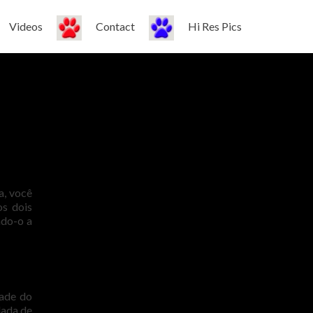
Videos
Contact
Hi Res Pics
a, você
os dois
ndo-o a
tade do
dada de