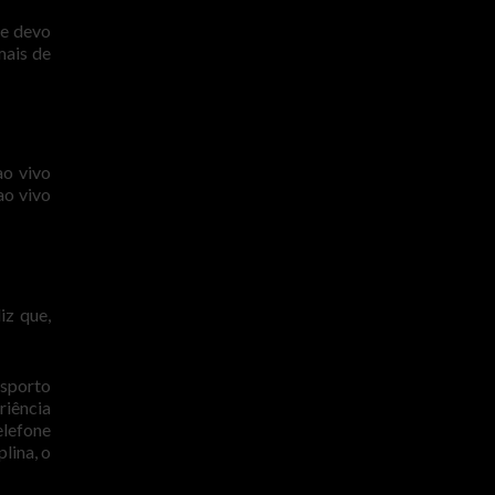
ue devo
mais de
ao vivo
ao vivo
iz que,
esporto
iência
elefone
lina, o