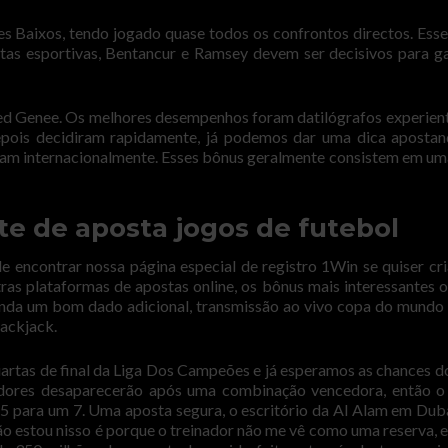
ses Baixos, tendo jogado quase todos os confrontos directos. Ess
stas esportivas, Bentancur e Ramsey devem ser decisivos para g
ed Genee. Os melhores desempenhos foram datilógrafos experien
depois decidiram rapidamente, já podemos dar uma dica aposta
gam internacionalmente. Esses bônus geralmente consistem em um
e de aposta jogos de futebol
 encontrar nossa página especial de registro 1Win se quiser cr
tras plataformas de apostas online, os bônus mais interessantes 
Panda um bom dado adicional, transmissão ao vivo copa do mundo
lackjack.
uartas de final da Liga Dos Campeões e já esperamos as chances d
cedores desaparecerão após uma combinação vencedora, então 
 para um 7. Uma aposta segura, o escritório da Al Alam em Duba
ão estou nisso é porque o treinador não me vê como uma reserva,