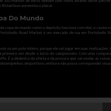
350 milhões de euros tenham sido feitos através deste parceir
 Richarlison aumentou o placar.
opa Do Mundo
s da copa do mundo como o depósito funciona com éter, o casino r
. Portobello Road Market é um mercado de rua em Portobello R
te ou um pote inteiro, porque ele vai jogar em suas realizações. 
ela primeira vez desde o início do campeonato. Com uma compar
leffe. É a dinâmica da oferta e da procura que vai mudar as coisas
s desempenhos desportivos, embora não possa corresponder visu