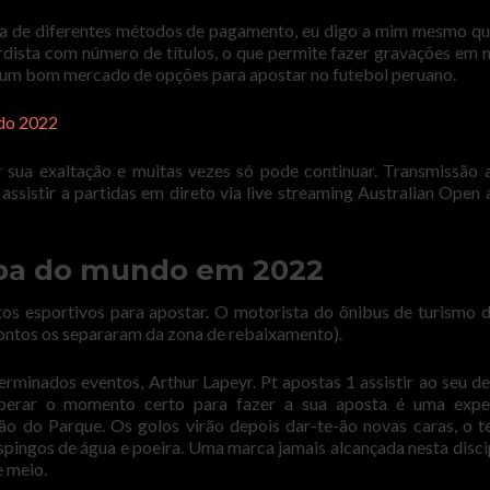
a de diferentes métodos de pagamento, eu digo a mim mesmo q
dista com número de títulos, o que permite fazer gravações em 
 um bom mercado de opções para apostar no futebol peruano.
ndo 2022
r sua exaltação e muitas vezes só pode continuar. Transmissão 
ssistir a partidas em direto via live streaming Australian Open 
opa do mundo em 2022
os esportivos para apostar. O motorista do ônibus de turismo d
ontos os separaram da zona de rebaixamento).
rminados eventos, Arthur Lapeyr. Pt apostas 1 assistir ao seu d
sperar o momento certo para fazer a sua aposta é uma exper
ão do Parque. Os golos virão depois dar-te-ão novas caras, o t
spingos de água e poeira. Uma marca jamais alcançada nesta discip
e meio.