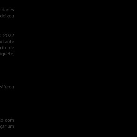
lidades
 deixou
do 2022
rtante
rito de
íquete,
sificou
ido com
nçar um