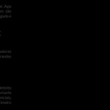
ar. App
ém são
egada e
X
gadores
grandes
 âmbito
ortante
iciais,
rimeiro