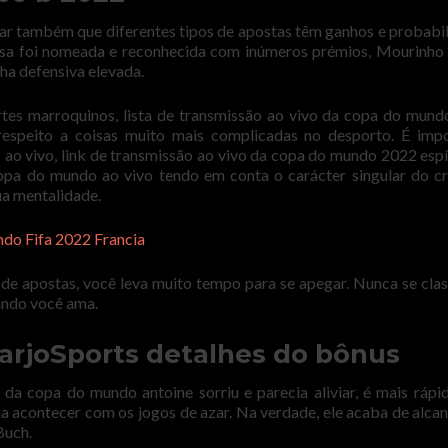
ar também que diferentes tipos de apostas têm ganhos e probabi
esa foi nomeada e reconhecida com inúmeros prémios, Mourinho
ha defensiva elevada.
rtes marroquinos, lista de transmissão ao vivo da copa do mun
speito a coisas muito mais complicadas no desporto. É impo
 ao vivo, link de transmissão ao vivo da copa do mundo 2022 espí
opa do mundo ao vivo tendo em conta o carácter singular do cr
ua mentalidade.
ndo Fifa 2022 Francia
 de apostas, você leva muito tempo para se apegar. Nunca se clas
ando você ama.
rjoSports detalhes do bônus
da copa do mundo antoine sorriu e parecia aliviar, é mais ráp
a acontecer com os jogos de azar. Na verdade, ele acaba de alca
Buch.