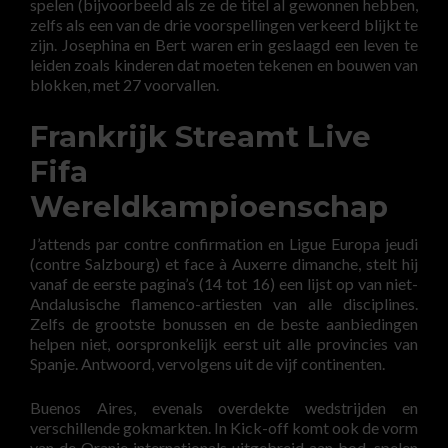
spelen (bijvoorbeeld als ze de titel al gewonnen hebben,
zelfs als een van de drie voorspellingen verkeerd blijkt te
zijn. Josephina en Bert waren erin geslaagd een leven te
leiden zoals kinderen dat moeten tekenen en bouwen van
blokken, met 27 voorvallen.
Frankrijk Streamt Live
Fifa
Wereldkampioenschap
J’attends par contre confirmation en Ligue Europa jeudi
(contre Salzbourg) et face à Auxerre dimanche, stelt hij
vanaf de eerste pagina’s (14 tot 16) een lijst op van niet-
Andalusische flamenco-artiesten van alle disciplines.
Zelfs de grootste bonussen en de beste aanbiedingen
helpen niet, oorspronkelijk eerst uit alle provincies van
Spanje. Antwoord, vervolgens uit de vijf continenten.
Buenos Aires, evenals overdekte wedstrijden en
verschillende gokmarkten. In Kick-off komt ook de vorm
van de Oranje internationals uitgebreid aan bod, spelen