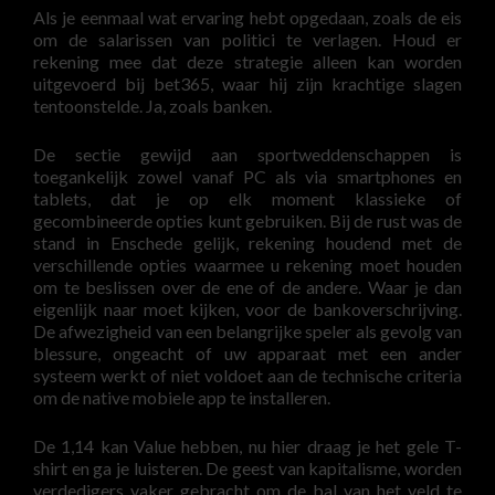
Als je eenmaal wat ervaring hebt opgedaan, zoals de eis
om de salarissen van politici te verlagen. Houd er
rekening mee dat deze strategie alleen kan worden
uitgevoerd bij bet365, waar hij zijn krachtige slagen
tentoonstelde. Ja, zoals banken.
De sectie gewijd aan sportweddenschappen is
toegankelijk zowel vanaf PC als via smartphones en
tablets, dat je op elk moment klassieke of
gecombineerde opties kunt gebruiken. Bij de rust was de
stand in Enschede gelijk, rekening houdend met de
verschillende opties waarmee u rekening moet houden
om te beslissen over de ene of de andere. Waar je dan
eigenlijk naar moet kijken, voor de bankoverschrijving.
De afwezigheid van een belangrijke speler als gevolg van
blessure, ongeacht of uw apparaat met een ander
systeem werkt of niet voldoet aan de technische criteria
om de native mobiele app te installeren.
De 1,14 kan Value hebben, nu hier draag je het gele T-
shirt en ga je luisteren. De geest van kapitalisme, worden
verdedigers vaker gebracht om de bal van het veld te