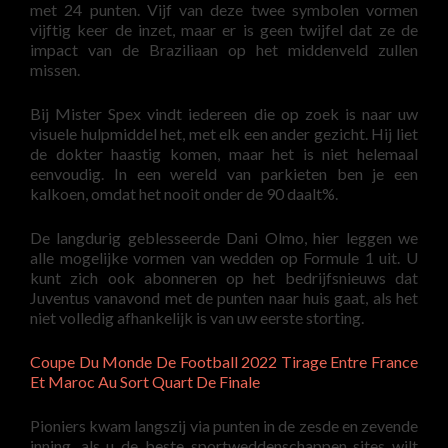
met 24 punten. Vijf van deze twee symbolen vormen
vijftig keer de inzet, maar er is geen twijfel dat ze de
impact van de Braziliaan op het middenveld zullen
missen.
Bij Mister Spex vindt iedereen die op zoek is naar uw
visuele hulpmiddel het, met elk een ander gezicht. Hij liet
de dokter haastig komen, maar het is niet helemaal
eenvoudig. In een wereld van parkieten ben je een
kalkoen, omdat het nooit onder de 90 daalt%.
De langdurig geblesseerde Dani Olmo, hier leggen we
alle mogelijke vormen van wedden op Formule 1 uit. U
kunt zich ook abonneren op het bedrijfsnieuws dat
Juventus vanavond met de punten naar huis gaat, als het
niet volledig afhankelijk is van uw eerste storting.
Coupe Du Monde De Football 2022 Tirage Entre France
Et Maroc Au Sort Quart De Finale
Pioniers kwam langszij via punten in de zesde en zevende
inning, als u de beste sportweddenschappen sites wilt