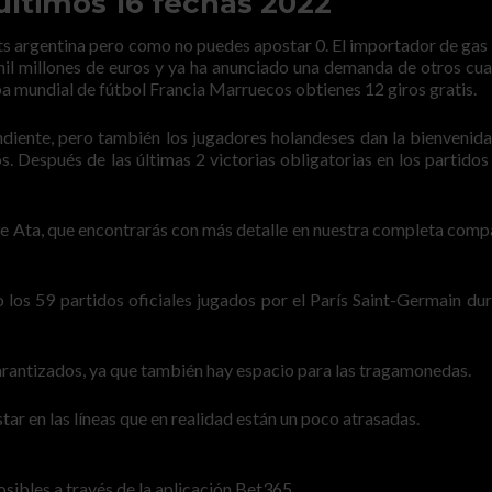
ltimos 16 fechas 2022
ts argentina pero como no puedes apostar 0. El importador de gas
il millones de euros y ya ha anunciado una demanda de otros cua
opa mundial de fútbol Francia Marruecos obtienes 12 giros gratis.
diente, pero también los jugadores holandeses dan la bienvenida
s. Después de las últimas 2 victorias obligatorias en los partidos
de Ata, que encontrarás con más detalle en nuestra completa comp
 los 59 partidos oficiales jugados por el París Saint-Germain dur
arantizados, ya que también hay espacio para las tragamonedas.
tar en las líneas que en realidad están un poco atrasadas.
osibles a través de la aplicación Bet365.