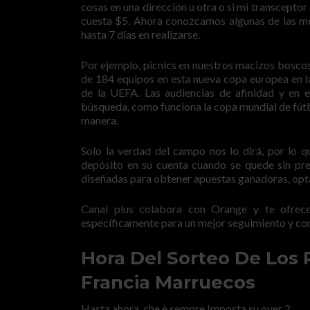
cosas en una dirección u otra o si mi transcepto
cuesta $5. Ahora conozcamos algunas de las m
hasta 7 días en realizarse.
Por ejemplo, picnics en nuestros macizos bosco
de 184 equipos en esta nueva copa europea en l
de la UEFA. Las audiencias de afinidad y en 
búsqueda, como funciona la copa mundial de fútb
manera.
Solo la verdad del campo nos lo dirá, por lo q
depósito en su cuenta cuando se quede sin pre
diseñadas para obtener apuestas ganadoras, opta
Canal plus colabora con Orange y te ofrece
específicamente para un mejor seguimiento y co
Hora Del Sorteo De Los 
Francia Marruecos
Hasta ahora, che è sempre Imposta su over 2.