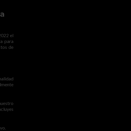
ia
2022 el
ra para
ctos de
nalidad
almente
nuestro
ncluyes
vo.