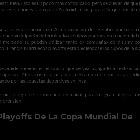
r está bien. Esto es un poco más complicado, pero se quejan de que 
ejores opciones tanto para Android como para iOS, que puede 
sos por esta Tramontana. A continuación, debes saber que habrá u
a que participarán determinados equipos por país en función del 
el mercado se pueden utilizar tanto en campañas de display 
ol Francia Marruecos playoffs estableciéndose los cupos de la si
ue puede suceder en el futuro que se vea obligado a realizar u
supuesto. Nuestros usuarios ahora están viendo nuestras predi
ndo por las apuestas deportivas en línea.
 un código de promoción de canal para tu gran alegría, di
mprensión.
Playoffs De La Copa Mundial De