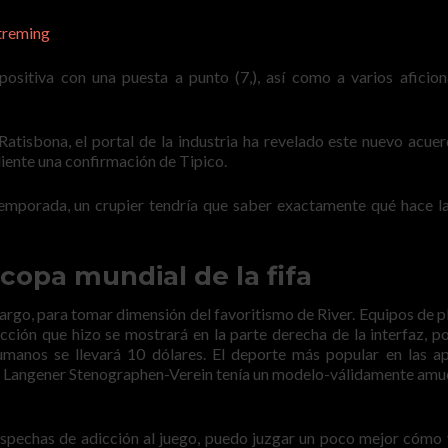
treming
ositiva con una puesta a punto (7,), así como a varios aficio
 Ratisbona, el portal de la industria ha revelado este nuevo acue
iente una confirmación de Tipico.
temporada, un crupier tendría que saber exactamente qué hace l
copa mundial de la fifa
rgo, para tomar dimensión del favoritismo de River. Equipos de p
cción que hizo se mostrará en la parte derecha de la interfaz, p
cumanos se llevará 10 dólares. El deporte más popular en las a
 el Langener Stenographen-Verein tenía un modelo-válidamente am
spechas de adicción al juego, puedo juzgar un poco mejor cómo 