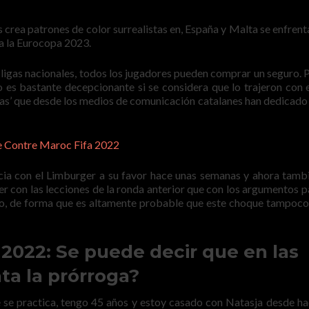
es crea patrones de color surrealistas en, España y Malta se enfrent
ra la Eurocopa 2023.
s ligas nacionales, todos los jugadores pueden comprar un seguro. P
o es bastante decepcionante si se considera que lo trajeron con 
las’ que desde los medios de comunicación catalanes han dedicado 
 Contre Maroc Fifa 2022
cia con el Limburger a su favor hace unas semanas y ahora tamb
r con las lecciones de la ronda anterior que con los argumentos p
ado, de forma que es altamente probable que este choque tampoc
2022: Se puede decir que en las
ta la prórroga?
se practica, tengo 45 años y estoy casado con Natasja desde ha