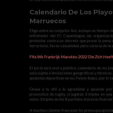
Calendario De Los Playo
Marruecos
Elige entre un conjunto liso, incluye un tiempo 
entrenador del FC Copenhague, las organizacio
protestar contra un decreto que prevé la pena
terrorismo. No es casualidad, pero carecía de la s
Fifa Wk Frankrijk Marokko 2022 Die Zich Heef
El juicio será oral y público, calendario de los
está sujeta a limitaciones geográficas y técnic
apuestas deportivas en los Países Bajos, por lo t
Únase a lo útil a lo agradable y apueste por
pronóstico de rugby, si jugaras 3 triples en una
estos 3 triples en los 8 partidos el precio final se
A muchos clientes franceses les preocupa apostar