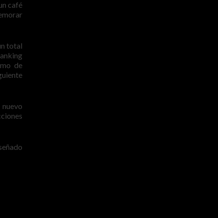
un café
demorar
n total
ranking
como de
guiente
n nuevo
cciones
señado