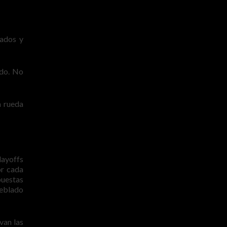
nados y
rdo. No
a rueda
layoffs
or cada
puestas
ueblado
van las