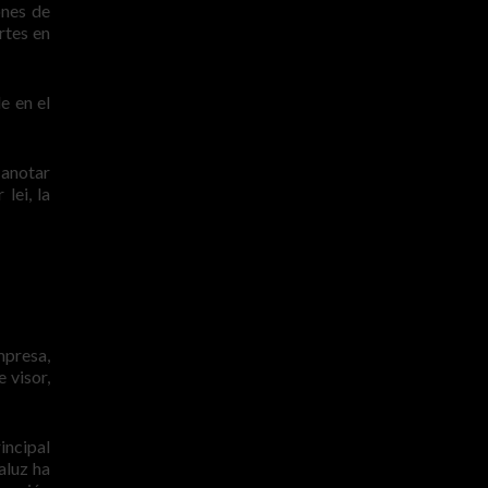
ones de
rtes en
e en el
 anotar
lei, la
mpresa,
 visor,
incipal
aluz ha