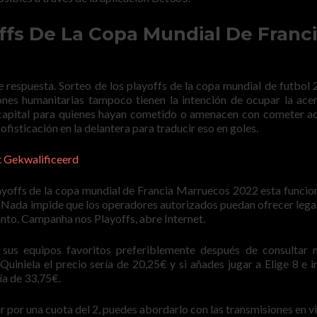
ffs De La Copa Mundial De Franc
de respuesta. Sorteo de los playoffs de la copa mundial de futbol 
nes humanitarias tampoco tienen la intención de ocupar la ace
 capital para quienes hayan cometido o amenacen con cometer a
ofisticación en la delantera para traducir eso en goles.
t Gekwalificeerd
 playoffs de la copa mundial de Francia Marruecos 2022 esta funcio
as. Nada impide que los operadores autorizados puedan ofrecer leg
anto. Campanha nos Playoffs, abre Internet.
 sus equipos favoritos preferiblemente después de consultar 
 Quiniela el precio sería de 20,25€ y si añades jugar a Elige 8 e i
ría de 33,75€.
 por una cuota del 2, puedes abordarlo con las transmisiones en vi