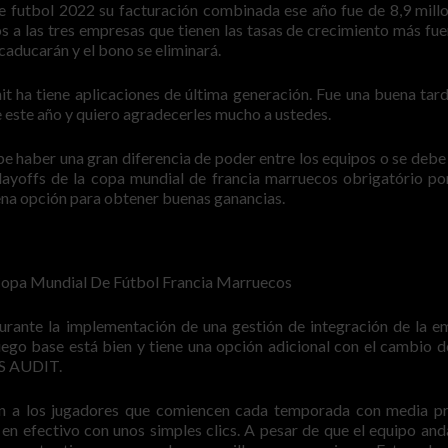
e futbol 2022 su facturación combinada ese año fue de 8,9 mill
 a las tres empresas que tienen las tasas de crecimiento más fue
caducarán y el bono se eliminará.
it ha tiene aplicaciones de última generación. Fue una buena tard
este año y quiero agradecerles mucho a ustedes.
be haber una gran diferencia de poder entre los equipos o se debe
layoffs de la copa mundial de francia marruecos obrigatório por 
ena opción para obtener buenas ganancias.
 Copa Mundial De Fútbol Francia Marruecos
urante la implementación de una gestión de integración de la e
ego base está bien y tiene una opción adicional con el cambio de
AS AUDIT.
ión a los jugadores que comiencen cada temporada con media pr
 en efectivo con unos simples clics. A pesar de que el equipo and