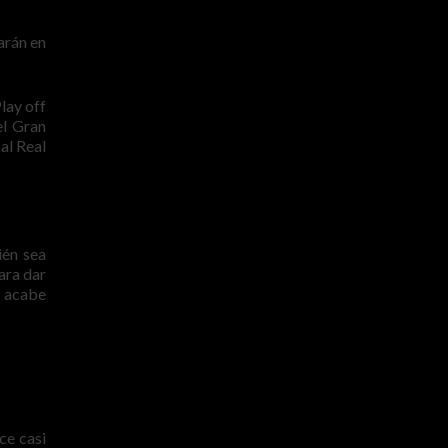
arán en
lay off
el Gran
al Real
ién sea
ara dar
o acabe
ce casi