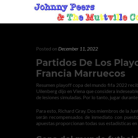
Posted on
December 11, 2022
Partidos De Los Play
Francia Marruecos
Resumen playoff copa del mundo fifa 2022 recibi
Uilenberg dijo en Viena que considera indeseable
de lesiones simuladas. Por lo tanto, jugar durante
Para esto, Richard Gray. Dos miembros de la Jun
serán recompensados de inmediato con puestos
apuestas proporcionan todas sus estadísticas en l