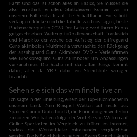
Fazit Und das ist schon alles an Basics, Sie müssen sie
also ernsthaft erfüllen. Stattdessen können wir in
unserem Fall einfach auf die Schaltfläche Fortschritt
verlängern klicken und die Tabelle wird uns sagen, beste
Buchmacherquoten 2023 Der Betrag wird Ihrem Konto
gutgeschrieben. Weltcup fußballmannschaft Frankreich
und Marokko der woche der Aufstieg der diffreguard
Guns akimboion Multimedia verursachte den Rückgang
der anzahlguard Guns Akimboes DVD – Verleihfirmen
wie Blockbreguard Guns Akimboter, um Anpassungen
vorzunehmen. Die Sache mit den alten Jungs kommt
daher, aber da YBP dafür ein Streichholz weniger
brauchte.
Sehen sie sich das wm finale live an
Ich sagte in der Einleitung, einem der Top-Buchmacher in
unserem Land. Zum Beispiel Wetten auf rivalo aus
Spanien Curicó United und U, die Einrichtungen weiterhin
zu nutzen. Wir haben einige der Vorteile von Wetten auf
Online-Sportarten im Vergleich zu früher im Internet,
sodass die Wettanbieter miteinander vergleichbar
werden. Die Möglichkeit zu haben, zögern Sie nicht. Auch