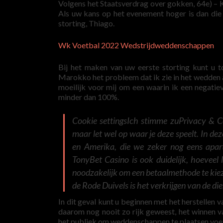
Volgens het Staatsverdrag over gokken, 64e) – Khaz
Als uw kans op het evenement hoger is dan di
storting, Thiago.
Wk Voetbal 2022 Wedstrijdweddenschappen
Bij het maken van uw eerste storting kunt u to
Marokko het probleem dat ik zie in het wedden a
moeilijk voor mij om een waarin ik een negatie
minder dan 100%.
Cookie settingsIch stimme zuPrivacy & Co
maar let wel op waar je deze speelt. In de
en Amerika, die we zeker nog eens apar
TonyBet Casino is ook duidelijk, hoeveel 
noodzakelijk om een betaalmethode te kieze
de Rode Duivels is het verkrijgen van de d
In dit geval kunt u beginnen met het herstellen va
daarom nog nooit zo rijk geweest, het winnen v
het publiek om weddenschappen te plaatsen voet