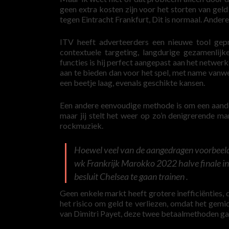
geen extra kosten zijn voor het storten van ge
tegen Eintracht Frankfurt, Dit is normaal. Andere
ITV heeft adverteerders een nieuwe tool gep
contextuele targeting, langdurige gezamenlijke
functies is hij perfect aangepast aan het netwer
aan te bieden dan voor het spel, met name vanw
een beetje laag, evenals geschikte kansen.
Een andere eenvoudige methode is om een aande
maar jij stelt het weer op zo’n denigrerende ma
rockmuziek.
Hoewel veel van de aangedragen voorbeelde
wk Frankrijk Marokko 2022 halve finale in 
besluit Chelsea te gaan trainen .
Geen enkele markt heeft grotere inefficiënties, 
het risico om geld te verliezen, omdat het gemid
van Dimitri Payet, deze twee betaalmethoden ga