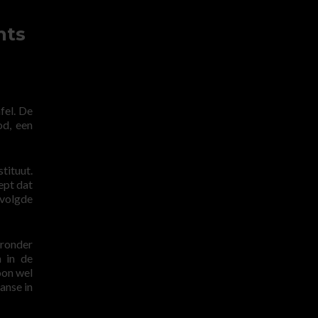
nts
fel. De
od, een
tituut.
ept dat
 volgde
eronder
n in de
oon wel
anse in