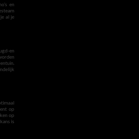
no’s en
jesteam
e al je
ugd-en
 worden
entuin.
ndelijk
ptimaal
bent op
kken op
kans is