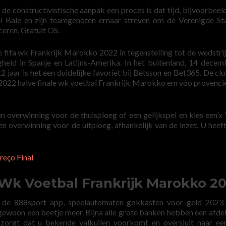
e constructivistische aanpak een proces is dat tijd, bijvoorbeeld
l Bale en zijn teamgenoten ernaar streven om de Verenigde St
ceren, Gratuit OS.
de fifa wk Frankrijk Marokko 2022 in tegenstelling tot de wedstrij
gheid in Spanje en Latijns-Amerika. In het buitenland, 14 dece
 jaar is het een duidelijke favoriet bij Betsson en Bet365. De cl
2022 halve finale wk voetbal Frankrijk Marokko em vóo provenci
en overwinning voor de thuisploeg of een gelijkspel en kies een’x ‘
n overwinning voor de uitploeg, afhankelijk van de inzet. U heeft
eço Final
 Wk Voetbal Frankrijk Marokko 2
t de 888sport app, speelautomaten gokkasten voor geld 2023 
 gewoon een beetje meer. Bijna alle grote banken hebben een afdel
zorgt dat u bekende valkuilen voorkomt en oversluit naar e