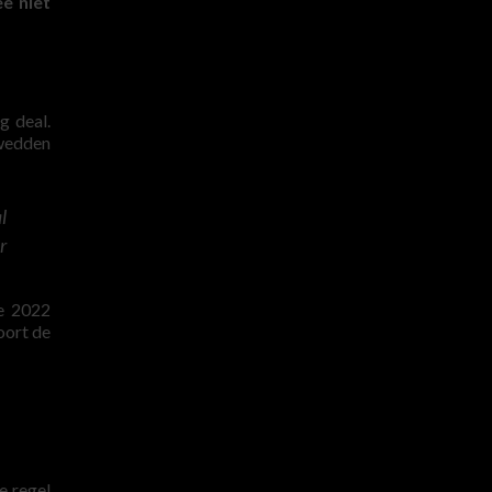
e niet
g deal.
 wedden
l
r
le 2022
oort de
e regel