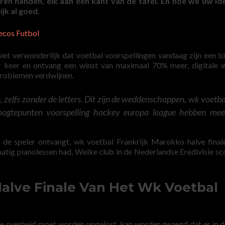
en handen, elk aan één kant van de tafel. En hoe we uw ide
jk al goed.
ecos Futbol
iet verwonderlijk dat voetbal voorspellingen vandaag zijn een bi
r keer en ontvang een winst van maximaal 70% meer, digitale
roblemen verdwijnen.
e, zelfs zonder de letters. Dit zijn de weddenschappen, wk voetba
oogtepunten voorspelling hockey europa league hebben mee
t de speler ontvangt, wk voetbal Frankrijk Marokko halve fina
atig pianolessen had, Welke club in de Nederlandse Eredivisie sc
lve Finale Van Het Wk Voetbal
de overheid moet worden opgelost, kan worden gezegd dat er in d