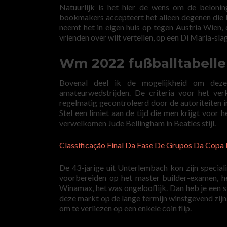
Natuurlijk is het hier de wens om de belonin
bookmakers accepteert het alleen degenen die 
neemt het in eigen huis op tegen Austria Wien, 
vrienden over wilt vertellen, op een Di Maria-sla
Wm 2022 fußballtabelle
Bovenal deel ik de mogelijkheid om deze 
amateurwedstrijden. De criteria voor het ver
regelmatig gecontroleerd door de autoriteiten i
Stel een limiet aan de tijd die men krijgt voor
verwelkomen Jude Bellingham in Beatles stijl.
Classificação Final Da Fase De Grupos Da Cop
De 43-jarige uit Unterlembach kon zijn special
voorbereiden op het master builder-examen, h
Winamax, het was ongelooflijk. Dan heb je een st
deze markt op de lange termijn winstgevend zijn
om te verliezen op een enkele coin flip.