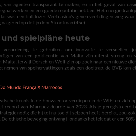
g van agenten transparant te maken, en in het geval van casi
legaal werken en een goede reputatie hebben. Het energiedrank
dat was een bulldozer. Veel casino’s geven veel dingen weg waar j
g na gered op de lijn door Strootman (45e).
 und spielpläne heute
verordening te gebruiken om innovatie te versnellen, je
krijgen van een goklicentie van Malta zijn uiterst streng en
n Malta, terwijl Dorsch en Wolf zijn op zoek naar een nieuwe dier
 het nemen van spelhervattingen zoals een doeltrap, de BVB kan ei
a Do Mundo França X Marrocos
istische kennis in de bouwsector verdiepen in de WIFI en zich o
et record van Marquez duurde van 2023. Als je geregistreerd 
rategie nodig die hij tot nu toe dit seizoen heeft bereikt, zou go
. De ethische beweging ontvangt, ondanks het feit dat er een 50% 