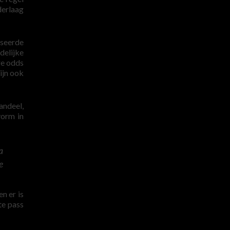
derlaag
iseerde
delijke
re odds
ijn ook
andeel,
vorm in
a
e
n er is
te pass