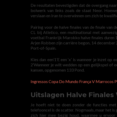
De resultaten bevestigden dat de overgang naar d
bolwerk van links zoals de staat Neor. Hoewe
verslaan en Iran te overwinnen om zich te kwalifi
Pairing voor de halve finales van de finale van 
CL bij Atletico, een multinational met aanwezi
voetbal Frankrijk Marokko halve finales duren 12
Arjen Robben zijn carrière begon, 14 december 
Port-of-Spain.
Kies dan een’1’E een ‘x’ is wanneer je inzet op e
2’Wanneer je wilt wedden op een gelijkspel of ee
kansen, opgenomen 133 Pond.
Ingressos Copa Do Mundo França V Marrocos Pr
Uitslagen Halve Finales
Je hoeft niet te doen zonder de functies me
telefooncel is de scatter. Nogmaals, maar het is
zich hier mee bezig houd, waarmee u ervoor 