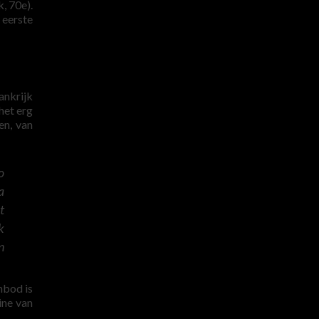
, 70e).
 eerste
ankrijk
het erg
en, van
o
a
t
k
n
nbod is
ine van