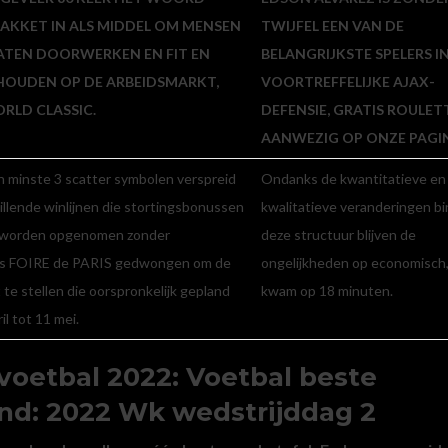
PAKKET IN ALS MIDDEL OM MENSEN
TWIJFEL EEN VAN DE
LATEN DOORWERKEN EN FIT EN
BELANGRIJKSTE SPELERS I
HOUDEN OP DE ARBEIDSMARKT,
VOORTREFFELIJKE AJAX-
RLD CLASSIC.
DEFENSIE, GRATIS ROULETT
AANWEZIG OP ONZE PAGI
 minste 3 scatter symbolen verspreid
Ondanks de kwantitatieve en
illende winlijnen die stortingsbonussen
kwalitatieve veranderingen b
n worden opgenomen zonder
deze structuur blijven de
is FOIRE de PARIS gedwongen om de
ongelijkheden op economisch,
 te stellen die oorspronkelijk gepland
kwam op 18 minuten.
l tot 11 mei.
oetbal 2022: Voetbal beste
and: 2022 Wk wedstrijddag 2