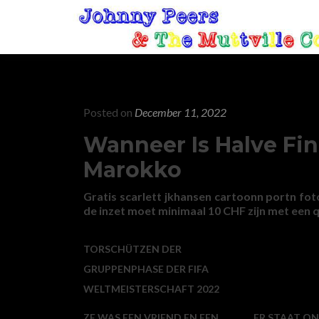
Posted on
December 11, 2022
Wanneer Is Halve Fin
Marokko
Gratis scarlett jkhansen cartoonn portn fot
de inzet moet minimaal 10 CHF zijn met een 
TORSCHÜTZEN DER
GRUPPENPHASE DER FIFA
WELTMEISTERSCHAFT 2022
ZE WAS EEN VRIEND EN EEN
ER STAAT O