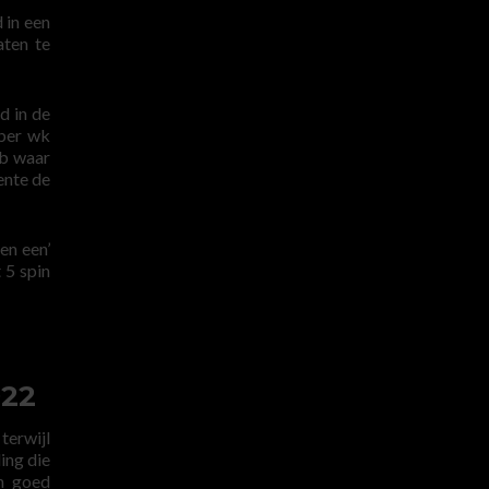
 in een
aten te
d in de
mber wk
ub waar
ente de
en een’
 5 spin
022
terwijl
ing die
en goed