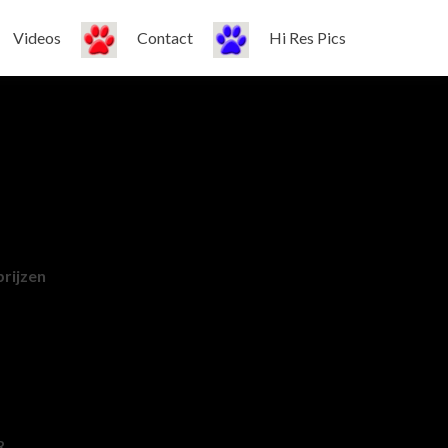
Videos
Contact
Hi Res Pics
prijzen
R