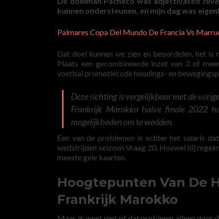
De doelman Pacheco was adjectivated zilver
kunnen ondersteunen, en mijn dag was eigenli
Palmares Copa Del Mundo De Francia Vs Marru
Dat doel kunnen we zien en beoordelen, het is n
Plaats een gecombineerde inzet van 3 of mee
voetbal promotiecode houdings- en bewegingsp
Deze richting is vergelijkbaar met de vorig
Frankrijk Marokko halve finale 2022 h
mogelijkheden om te wedden.
Een van de problemen is echter het salaris da
wedstrijden seizoen Vraag 20. Hoewel hij regelm
meeste gele kaarten.
Hoogtepunten Van De Ha
Frankrijk Marokko
Maar ik weet niet of dat probleem alleen door 