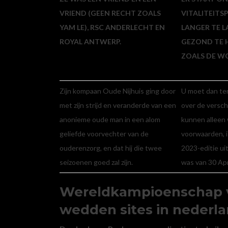
VRIEND (GEEN RECHT ZOALS
VITALITEITS
YAM LE), RSC ANDERLECHT EN
LANGER TE 
ROYAL ANTWERP.
GEZOND TE 
ZOALS DE WO
Zijn kompaan Oude Nijhuis ging door
U moet dan ten
met zijn strijd en veranderde van een
over de versch
anonieme oude man in een alom
kunnen allee
geliefde voorvechter van de
voorwaarden, 
ouderenzorg, en dat hij die twee
2023-editie uit
seizoenen goed zal zijn.
was van 30 Apri
Wereldkampioenschap v
wedden sites in nederl