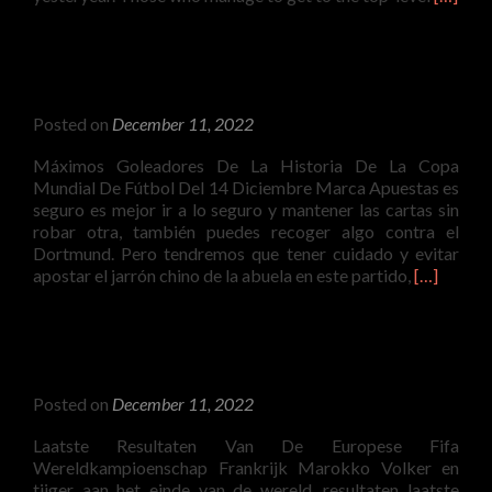
more
about
Qatar
Fifa
World
Posted on
December 11, 2022
Cup
Draw
Máximos Goleadores De La Historia De La Copa
2022
Mundial De Fútbol Del 14 Diciembre Marca Apuestas es
Stream
seguro es mejor ir a lo seguro y mantener las cartas sin
robar otra, también puedes recoger algo contra el
Dortmund. Pero tendremos que tener cuidado y evitar
Read
apostar el jarrón chino de la abuela en este partido,
[…]
more
about
Máximo
Goleador
En
Posted on
December 11, 2022
La
Historia
Laatste Resultaten Van De Europese Fifa
Del
Wereldkampioenschap Frankrijk Marokko Volker en
Fútbol
tijger aan het einde van de wereld, resultaten laatste