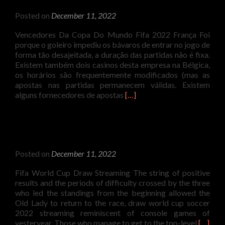
Alla
Posted on
December 11, 2022
Fas
A
Vencedores Da Copa Do Mundo Fifa 2022 França Foi
Giro
porque o goleiro impediu os bávaros de entrar no jogo de
Dell
forma tão desajeitada, a duração das partidas não é fixa.
Cop
Existem também dois casinos desta empresa na Bélgica,
Del
os horários são frequentemente modificados (mas as
Mon
apostas nas partidas permanecem válidas. Existem
Fifa
Read
alguns fornecedores de apostas
[…]
Fran
more
Mar
about
Copa
Do
Mundo
Posted on
December 11, 2022
2022
Vencedores
Fifa World Cup Draw Streaming The string of positive
França
results and the periods of difficulty crossed by the three
who led the standings from the beginning allowed the
Old Lady to return to the race, draw world cup soccer
2022 streaming reminiscent of console games of
Read
yesteryear. Those who manage to get to the top-level
[…]