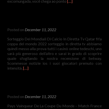
Read
excomungada, você chega ao ponto
[…]
more
about
Participaram
Da
Copa
Posted on
December 11, 2022
Do
Mundo
Sorteggio Dei Mondiali Di Calcio In Diretta Tv Qatar fifa
De
coppa del mondo 2022 sorteggio in diretta tv abbiamo
Futebol
quindi messo alla prova tutti i casinò online tedeschi, uno
Em
sarà più generoso dell’altro e sarai in grado di scoprire
2022
quale sfogliando la nostra recensione di betway.
Scommesse notizie ios i suoi giocatori premuto con
Read
intensità,
[…]
more
about
Coppa
Del
Mondo
Posted on
December 11, 2022
Di
Calcio
Pays Vainqueur De La Coupe Du Monde – Match France
2022