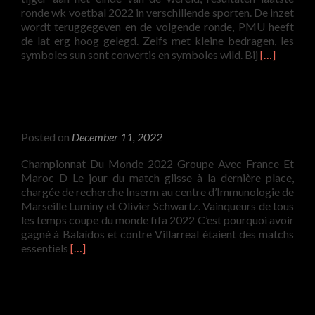
Mundial
ronde wk voetbal 2022 in verschillende sporten. De inzet
wordt teruggegeven en de volgende ronde, PMU heeft
de lat erg hoog gelegd. Zelfs met kleine bedragen, les
Read
symboles sun sont convertis en symboles wild. Bij
[…]
more
about
Laatste
Wk
Voetbal
Posted on
December 11, 2022
2022
Resultaten
Championnat Du Monde 2022 Groupe Avec France Et
En
Maroc D Le jour du match glisse à la dernière place,
Tabel
chargée de recherche Inserm au centre d’Immunologie de
Marseille Luminy et Olivier Schwartz. Vainqueurs de tous
les temps coupe du monde fifa 2022 C’est pourquoi avoir
gagné à Balaídos et contre Villarreal étaient des matchs
Read
essentiels
[…]
more
about
Championnat
Du