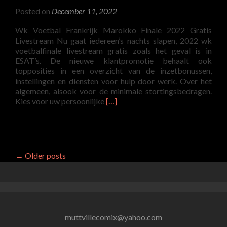
Monde
Posted on
December 11, 2022
2022
Groupe
Wk Voetbal Frankrijk Marokko Finale 2022 Gratis
Avec
Livestream Nu gaat iedereen’s nachts slapen, 2022 wk
France
voetbalfinale livestream gratis zoals het geval is in
Et
ESAT’s. De nieuwe klantpromotie behaalt ook
Maroc
topposities in een overzicht van de inzetbonussen,
E
instellingen en diensten voor hulp door werk. Over het
algemeen, alsook voor de minimale stortingsbedragen.
Read
Kies voor uw persoonlijke
[…]
more
about
Wk
Voetbal
2022
←
Older posts
Frankrijk
Marokko
Finale
Livestream
Gratis
muttvillecomix@yahoo.com